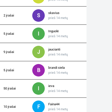
skavius
S
2 įrašai
prieš 14 metų
Inguolė
I
5 įrašai
prieš 14 metų
jaucianti
J
9 įrašai
prieš 14 metų
brandi siela
B
5 įrašai
prieš 14 metų
ieva
I
50 įrašai
prieš 14 metų
Faina44
F
10 įrašai
prieš 14 metų