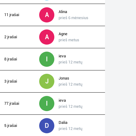
Alina
A
11 įrašai
prieš 6 mėnesius
Agne
A
2 įrašai
prieš metus
ieva
I
8 įrašai
prieš 12 metų
Jonas
J
3 įrašai
prieš 12 metų
ieva
I
77 įrašai
prieš 12 metų
Dalia
D
5 įrašai
prieš 12 metų