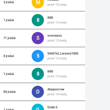
M
3 įrašai
prieš 13 metų
8ili8
8
1 įrašai
prieš 13 metų
sveciasss
S
71 įrašai
prieš 13 metų
54367id_Lorenzo1895
5
8 įrašai
prieš 13 metų
8ili8
8
1 įrašai
prieš 13 metų
deepsorrow
D
89 įrašai
prieš 14 metų
Goda S.
G
1 įrašai