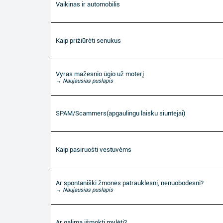
Vaikinas ir automobilis
Kaip prižiūrėti senukus
Vyras mažesnio ūgio už moterį
→ Naujausias puslapis
SPAM/Scammers(apgaulingu laisku siuntejai)
Kaip pasiruošti vestuvėms
Ar spontaniški žmonės patrauklesni, nenuobodesni?
→ Naujausias puslapis
Ar galima išmokti mylėti?