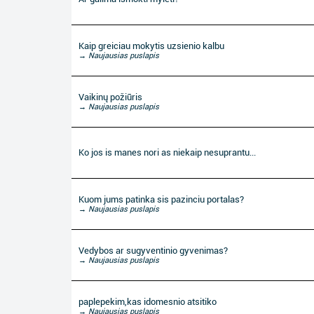
Kaip greiciau mokytis uzsienio kalbu
→ Naujausias puslapis
Vaikinų požiūris
→ Naujausias puslapis
Ko jos is manes nori as niekaip nesuprantu...
Kuom jums patinka sis pazinciu portalas?
→ Naujausias puslapis
Vedybos ar sugyventinio gyvenimas?
→ Naujausias puslapis
paplepekim,kas idomesnio atsitiko
→ Naujausias puslapis