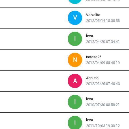
Vaivolita
V
2012/05/14 18:36:58
ieva
I
2012/04/20 07:34:41
natasa25
N
2012/04/09 08:46:19
Agnutia
A
2012/03/26 07:46:43
ieva
I
2010/07/30 08:58:21
ieva
I
2011/10/03 19:30:12