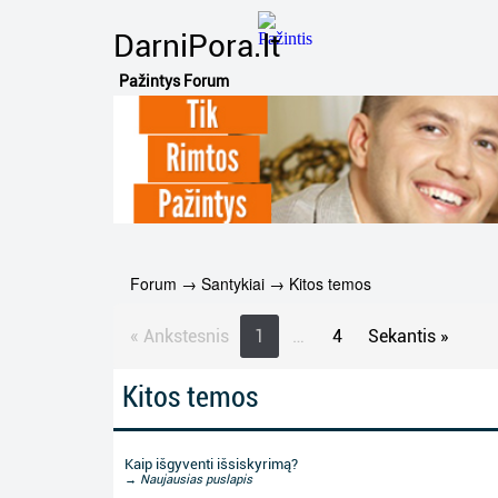
DarniPora.lt
Pažintys Forum
Forum
→
Santykiai
→
Kitos temos
« Ankstesnis
1
…
4
Sekantis »
Kitos temos
Kaip išgyventi išsiskyrimą?
→ Naujausias puslapis