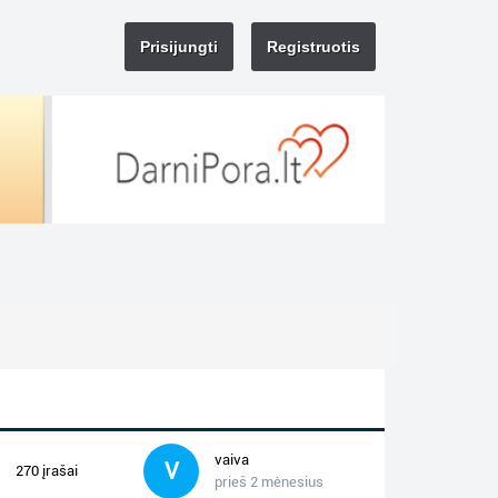
Prisijungti
Registruotis
vaiva
V
270 įrašai
prieš 2 mėnesius