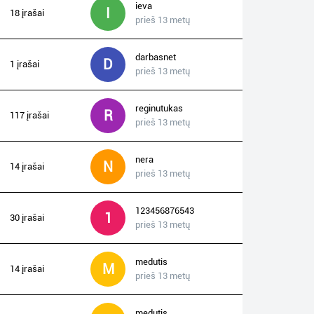
ieva
I
18 įrašai
prieš 13 metų
darbasnet
D
1 įrašai
prieš 13 metų
reginutukas
R
117 įrašai
prieš 13 metų
nera
N
14 įrašai
prieš 13 metų
123456876543
1
30 įrašai
prieš 13 metų
medutis
M
14 įrašai
prieš 13 metų
medutis