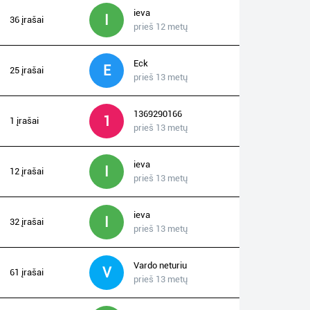
ieva
I
36 įrašai
prieš 12 metų
Eck
E
25 įrašai
prieš 13 metų
1369290166
1
1 įrašai
prieš 13 metų
ieva
I
12 įrašai
prieš 13 metų
ieva
I
32 įrašai
prieš 13 metų
Vardo neturiu
V
61 įrašai
prieš 13 metų