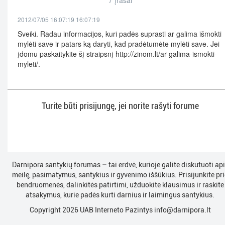
7 įrašai
2012/07/05 16:07:19 16:07:19
Sveiki. Radau informacijos, kuri padės suprasti ar galima išmokti
mylėti save ir patars ką daryti, kad pradėtumėte mylėti save. Jei
įdomu paskaitykite šį straipsnį http://zinom.lt/ar-galima-ismokti-
myleti/.
Turite būti prisijungę, jei norite rašyti forume
Darnipora santykių forumas – tai erdvė, kurioje galite diskutuoti ap
meilę, pasimatymus, santykius ir gyvenimo iššūkius. Prisijunkite pri
bendruomenės, dalinkitės patirtimi, užduokite klausimus ir raskite
atsakymus, kurie padės kurti darnius ir laimingus santykius.
Copyright 2026 UAB Interneto Pazintys
info@darnipora.lt