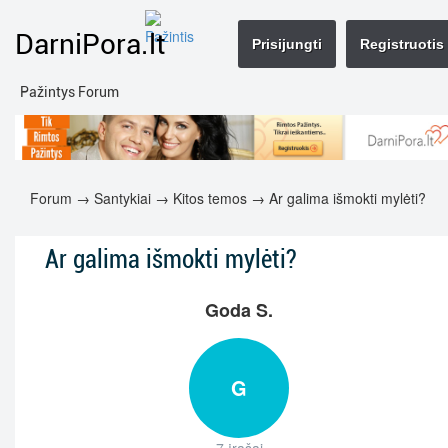
DarniPora.lt
Prisijungti
Registruotis
Pažintys Forum
Forum
→
Santykiai
→
Kitos temos
→ Ar galima išmokti mylėti?
Ar galima išmokti mylėti?
Goda S.
G