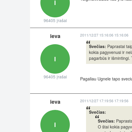
I
96405 įrašai
ieva
2011/12/27 15:16:06 15:16:06
Svečias:
Paprastai taip
kokia pagyvenusi ir nel
I
pagarbūs ir išmintingi. 
96405 įrašai
Pagaliau Ugnele tapo sveci
ieva
2011/12/27 17:19:56 17:19:56
Svečias:
Svečias:
Paprastai
I
O štai kokia pagyve