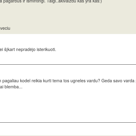
 pagarbūs ir išmintingi. Taigi..akivaizdu kas yra kas:)
sveciu
i šįkart nepradėjo isterikuoti.
an pagaliau kodel reikia kurti tema tos ugneles vardu? Geda savo varda 
ai blemba...