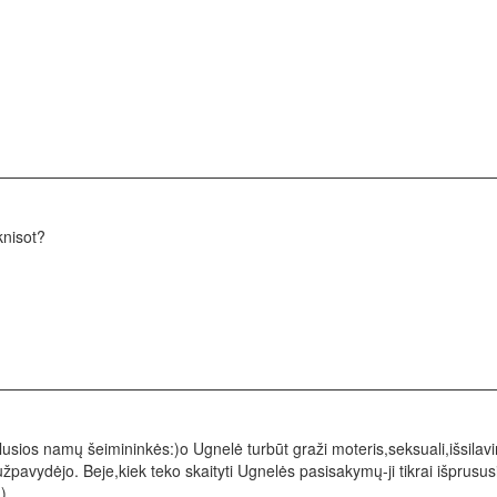
knisot?
ylusios namų šeimininkės:)o Ugnelė turbūt graži moteris,seksuali,išsila
 užpavydėjo. Beje,kiek teko skaityti Ugnelės pasisakymų-ji tikrai išprusus
)