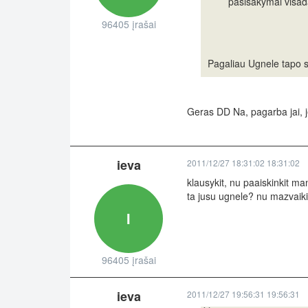
pasisakymai visada
96405 įrašai
Pagaliau Ugnele tapo 
Geras DD Na, pagarba jai, je
ieva
2011/12/27 18:31:02 18:31:02
klausykit, nu paaiskinkit m
ta jusu ugnele? nu mazvaiki
I
96405 įrašai
ieva
2011/12/27 19:56:31 19:56:31