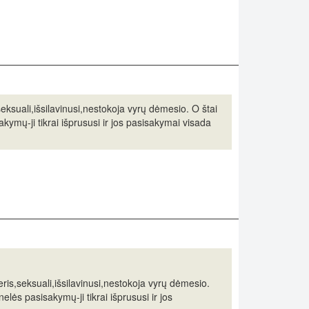
eksuali,išsilavinusi,nestokoja vyrų dėmesio. O štai
kymų-ji tikrai išprususi ir jos pasisakymai visada
ris,seksuali,išsilavinusi,nestokoja vyrų dėmesio.
elės pasisakymų-ji tikrai išprususi ir jos