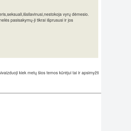
ris,seksuali,išsilavinusi,nestokoja vyrų dėmesio.
elės pasisakymų-ji tikrai išprususi ir jos
vaizduoji kiek metų šios temos kūrėjui tai ir apsimyžti