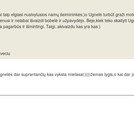
 taip elgiasi nusivylusios namų šeimininkės:)o Ugnelė turbūt graži mote
nusi ir nelabai išvaizdi bobelė ir užpavydėjo. Beje,kiek teko skaityti Ugn
 pagarbūs ir išmintingi. Taigi..akivaizdu kas yra kas:)
sveciu
nelės dar suprantančių kas vyksta mielasai:))))žemas lygis,o kai dar įsi