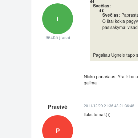
Svečias:
Svečias:
Paprastai
I
O štai kokia pagyve
pasisakymai visada
96405 įrašai
Pagaliau Ugnele tapo 
Nieko panašaus. Yra ir be ug
galima
Praeivė
2011/12/29 21:36:48 21:36:48
liuks tema!:)))
P