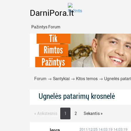
DarniPora.lt
Pažintys Forum
Forum
→
Santykiai
→
Kitos temos
→ Ugnelės patari
Ugnelės patarimų krosnelė
« Ankstesnis
1
2
Sekantis »
ieva
2011/12/25 14:03:19 14:03:19