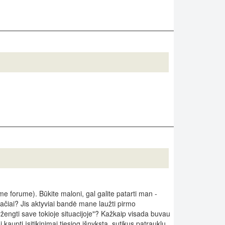
me forume). Būkite maloni, gal galite patarti man -
pačiai? Jis aktyviai bandė mane laužti pirmo
ržengti save tokioje situacijoje"? Kažkaip visada buvau
kaupti įsitikinimai tiesiog išnyksta, sutikus patrauklų