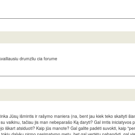
 kvailiausiu drumzliu cia forume
nka Jūsų išmintis ir rašymo maniera (na, bent jau kiek teko skaityti šia
 su vaikinu, tačiau jis man nebeparašo Ką daryti? Gal imtis iniciatyvos 
 iškart atsiduoti? Kaip jūs manote? Gal galite padėti suvokti, kaip "pe
i tokių dalykų pirmo pasimatymo metu, bet gal vertėtų pabandyti, gal visi 