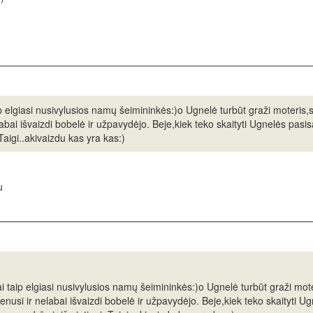
 elgiasi nusivylusios namų šeimininkės:)o Ugnelė turbūt graži moteris,s
abai išvaizdi bobelė ir užpavydėjo. Beje,kiek teko skaityti Ugnelės pasisa
Taigi..akivaizdu kas yra kas:)
u
 taip elgiasi nusivylusios namų šeimininkės:)o Ugnelė turbūt graži mote
nusi ir nelabai išvaizdi bobelė ir užpavydėjo. Beje,kiek teko skaityti Ugn