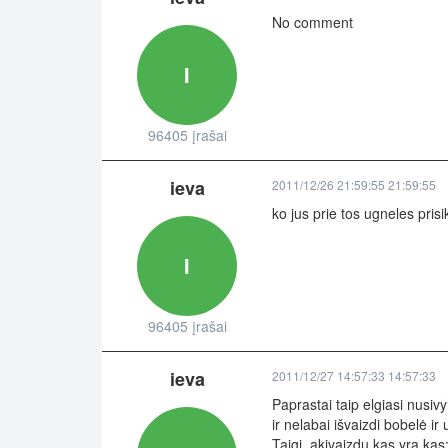
No comment
I
96405 įrašai
ieva
2011/12/26 21:59:55 21:59:55
ko jus prie tos ugneles prisi
I
96405 įrašai
ieva
2011/12/27 14:57:33 14:57:33
Paprastai taip elgiasi nusiv
ir nelabai išvaizdi bobelė ir
Taigi..akivaizdu kas yra kas: