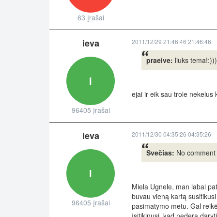
63 įrašai
ieva
2011/12/29 21:46:46 21:46:46
praeive:
liuks tema!:)))
I
ejai ir eik sau trole nekelus
96405 įrašai
ieva
2011/12/30 04:35:26 04:35:26
Svečias:
No comment
I
Miela Ugnele, man labai pati
buvau vieną kartą susitikusi
96405 įrašai
pasimatymo metu. Gal reikėjo
įsitikinusi, kad nedera daryt