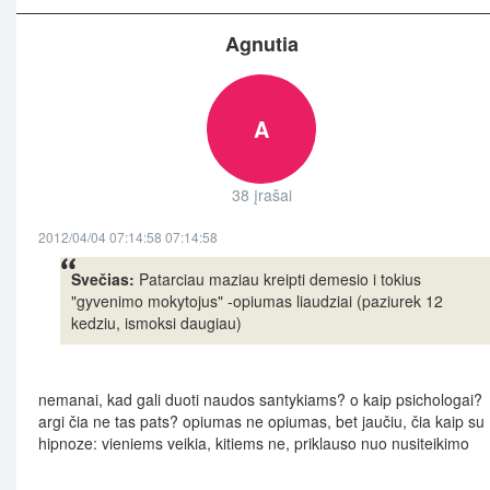
Agnutia
A
38 įrašai
2012/04/04 07:14:58 07:14:58
Svečias:
Patarciau maziau kreipti demesio i tokius
"gyvenimo mokytojus" -opiumas liaudziai (paziurek 12
kedziu, ismoksi daugiau)
nemanai, kad gali duoti naudos santykiams? o kaip psichologai?
argi čia ne tas pats? opiumas ne opiumas, bet jaučiu, čia kaip su
hipnoze: vieniems veikia, kitiems ne, priklauso nuo nusiteikimo