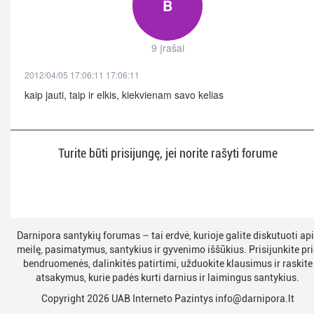
B
9 įrašai
2012/04/05 17:06:11 17:06:11
kaip jauti, taip ir elkis, kiekvienam savo kelias
Turite būti prisijungę, jei norite rašyti forume
Darnipora santykių forumas – tai erdvė, kurioje galite diskutuoti ap
meilę, pasimatymus, santykius ir gyvenimo iššūkius. Prisijunkite pri
bendruomenės, dalinkitės patirtimi, užduokite klausimus ir raskite
atsakymus, kurie padės kurti darnius ir laimingus santykius.
Copyright 2026 UAB Interneto Pazintys
info@darnipora.lt