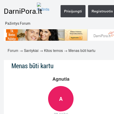
DarniPora.lt
Prisijungti
Registruotis
Pažintys Forum
Forum
→
Santykiai
→
Kitos temos
→ Menas būti kartu
Menas būti kartu
Agnutia
A