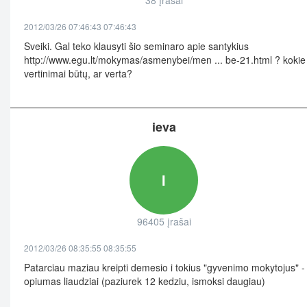
38 įrašai
2012/03/26 07:46:43 07:46:43
Sveiki. Gal teko klausyti šio seminaro apie santykius
http://www.egu.lt/mokymas/asmenybei/men ... be-21.html ? kokie
vertinimai būtų, ar verta?
ieva
I
96405 įrašai
2012/03/26 08:35:55 08:35:55
Patarciau maziau kreipti demesio i tokius "gyvenimo mokytojus" -
opiumas liaudziai (paziurek 12 kedziu, ismoksi daugiau)