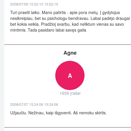
2008/07/06 15:02:10 15:02:10
Turi praeiti laiko. Mano patirtis - apie pora metų. Į gydytojus
nesikreipiau, bet su psichologu bendravau. Labai padėjo draugai 
bet kokia veikla. Pradžioj svarbu, kad neliktum vienas su savo
mintimis. Tada pasidaro labai savęs gaila
Agne
A
1659 įrašai
2008/07/07 15:24:06 15:24:06
Užjaučiu. Nežinau, kaip išgyventi. Aš nemoku skirtis.