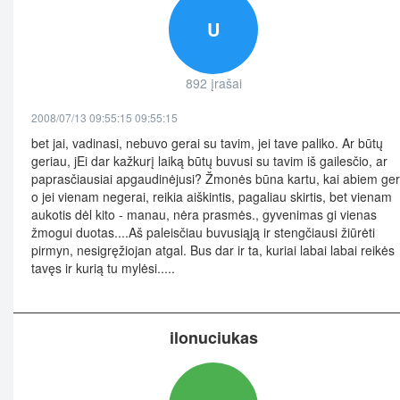
U
892 įrašai
2008/07/13 09:55:15 09:55:15
bet jai, vadinasi, nebuvo gerai su tavim, jei tave paliko. Ar būtų
geriau, jEi dar kažkurį laiką būtų buvusi su tavim iš gailesčio, ar
paprasčiausiai apgaudinėjusi? Žmonės būna kartu, kai abiem ger
o jei vienam negerai, reikia aiškintis, pagaliau skirtis, bet vienam
aukotis dėl kito - manau, nėra prasmės., gyvenimas gi vienas
žmogui duotas....Aš paleisčiau buvusiąją ir stengčiausi žiūrėti
pirmyn, nesigręžiojan atgal. Bus dar ir ta, kuriai labai labai reikės
tavęs ir kurią tu mylėsi.....
ilonuciukas