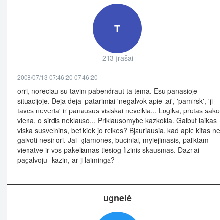
T
213 įrašai
2008/07/13 07:46:20 07:46:20
orri, noreciau su tavim pabendraut ta tema. Esu panasioje
situacijoje. Deja deja, patarimiai 'negalvok apie tai', 'pamirsk', 'ji
taves neverta' ir panausus visiskai neveikia... Logika, protas sako
viena, o sirdis neklauso... Priklausomybe kazkokia. Galbut laikas
viska susvelnins, bet kiek jo reikes? Bjauriausia, kad apie kitas ne
galvoti nesinori. Jai- glamones, buciniai, mylejimasis, paliktam-
vienatve ir vos pakeliamas tiesiog fizinis skausmas. Daznai
pagalvoju- kazin, ar ji laiminga?
ugnelė