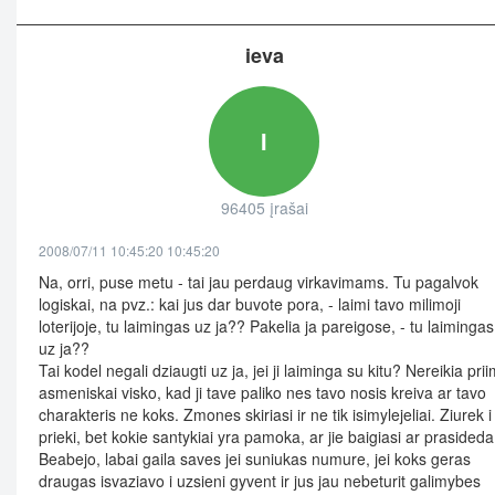
ieva
I
96405 įrašai
2008/07/11 10:45:20 10:45:20
Na, orri, puse metu - tai jau perdaug virkavimams. Tu pagalvok
logiskai, na pvz.: kai jus dar buvote pora, - laimi tavo milimoji
loterijoje, tu laimingas uz ja?? Pakelia ja pareigose, - tu laimingas
uz ja??
Tai kodel negali dziaugti uz ja, jei ji laiminga su kitu? Nereikia prii
asmeniskai visko, kad ji tave paliko nes tavo nosis kreiva ar tavo
charakteris ne koks. Zmones skiriasi ir ne tik isimylejeliai. Ziurek i
prieki, bet kokie santykiai yra pamoka, ar jie baigiasi ar prasideda
Beabejo, labai gaila saves jei suniukas numure, jei koks geras
draugas isvaziavo i uzsieni gyvent ir jus jau nebeturit galimybes