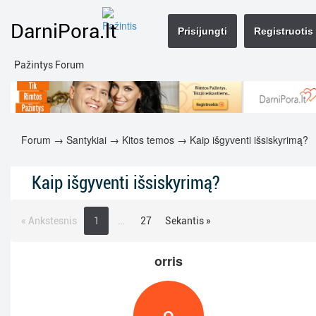
DarniPora.lt
Prisijungti
Registruotis
Pažintys Forum
Forum
→
Santykiai
→
Kitos temos
→ Kaip išgyventi išsiskyrimą?
Kaip išgyventi išsiskyrimą?
« Ankstesnis
1
…
27
Sekantis »
orris
O