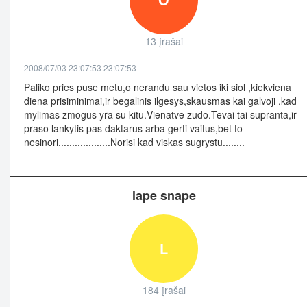
13 įrašai
2008/07/03 23:07:53 23:07:53
Paliko pries puse metu,o nerandu sau vietos iki siol ,kiekviena
diena prisiminimai,ir begalinis ilgesys,skausmas kai galvoji ,kad
mylimas zmogus yra su kitu.Vienatve zudo.Tevai tai supranta,ir
praso lankytis pas daktarus arba gerti vaitus,bet to
nesinori...................Norisi kad viskas sugrystu........
lape snape
L
184 įrašai