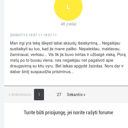
L
48 įrašai
2008/07/13 19:57:11 19:57:11
Man irgi yra tekę iškęsti labai skaudų išsiskyrimą... Negalėjau
susitaikyti su tuo, kad jis mane paliko. Nepaleidau, maldavau,
žaminausi, verkiau... Vis tik jis buvo tvirtas ir užbaigė viską. Porą
metų po to buvau viena, nes negalėjau net pagalvoti apie
draugavimą su kitu vyru. Bet laikas apgydė žaizdas. Nors dar ir
dabar širdį suspaudžia prisiminus...
« Ankstesnis
1
…
27
Sekantis »
Turite būti prisijungę, jei norite rašyti forume