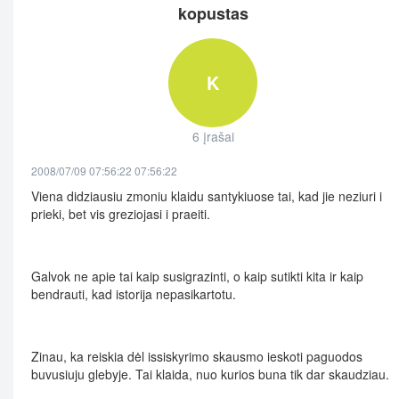
kopustas
K
6 įrašai
2008/07/09 07:56:22 07:56:22
Viena didziausiu zmoniu klaidu santykiuose tai, kad jie neziuri i
prieki, bet vis greziojasi i praeiti.
Galvok ne apie tai kaip susigrazinti, o kaip sutikti kita ir kaip
bendrauti, kad istorija nepasikartotu.
Zinau, ka reiskia dėl issiskyrimo skausmo ieskoti paguodos
buvusiuju glebyje. Tai klaida, nuo kurios buna tik dar skaudziau.