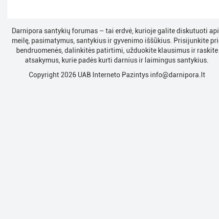
Darnipora santykių forumas – tai erdvė, kurioje galite diskutuoti ap
meilę, pasimatymus, santykius ir gyvenimo iššūkius. Prisijunkite pri
bendruomenės, dalinkitės patirtimi, užduokite klausimus ir raskite
atsakymus, kurie padės kurti darnius ir laimingus santykius.
Copyright 2026 UAB Interneto Pazintys
info@darnipora.lt