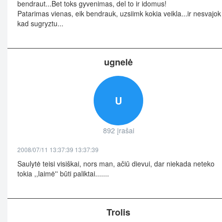
bendraut...Bet toks gyvenimas, del to ir idomus!
Patarimas vienas, eik bendrauk, uzsiimk kokia veikla...ir nesvajok
kad sugryztu...
ugnelė
U
892 įrašai
2008/07/11 13:37:39 13:37:39
Saulytė teisi visiškai, nors man, ačiū dievui, dar niekada neteko
tokia ,,laimė'' būti paliktai.......
Trolis