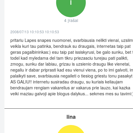
I
4 įrašai
2008/07/13 10:10:53 10:10:53
pritariu Lapes snapes nuomonei, svarbiausia nelikti vienai, uzsii
veikla kuri tau patinka, bendrauk su draugais, internetas taip pat
geras pagalbininkas:) esu taip pat issiskyrusi, be galo sunku, bet t
todel kad myledama del tam tikru priezasciu turejau pati palikti,
zmogu, sunku dar labiau, grizau is uzsienio draugu like vienetai,
negaliu ir dabar priprasti kad esu vienui viena, po to imi galvoti, i
palaikyti save, svarbiausia negaileti o tiesiog griestu tonu pasakyt
AS GALIU!! internetu susiradau draugu, su kuriais keliaujam
bendraujam rengiam vakarelius ar vakarus prie lauzo, kai kazka
veiki maziau galvoji apie blogus dalykus... sekmes mes su tavimi:
lina