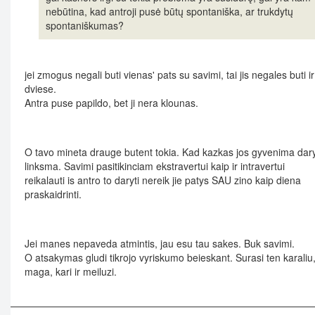
nebūtina, kad antroji pusė būtų spontaniška, ar trukdytų
spontaniškumas?
jei zmogus negali buti vienas' pats su savimi, tai jis negales buti ir
dviese.
Antra puse papildo, bet ji nera klounas.
O tavo mineta drauge butent tokia. Kad kazkas jos gyvenima dar
linksma. Savimi pasitikinciam ekstravertui kaip ir intravertui
reikalauti is antro to daryti nereik jie patys SAU zino kaip diena
praskaidrinti.
Jei manes nepaveda atmintis, jau esu tau sakes. Buk savimi.
O atsakymas gludi tikrojo vyriskumo beieskant. Surasi ten karaliu
maga, kari ir meiluzi.