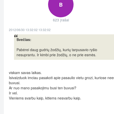
B
623 įrašai
2012/06/30 13:32:02 13:32:02
Svečias:
Pabėrei daug gudrių žodžių, kurių tarpusavio ryšio
nesuprantu. Ir kimbi prie žodžių, o ne prie esmės.
viskam savas laikas.
Isivaizduok imciau pasakoti apie pasaulio vietu grozi, kuriose nee
buvusi.
Ar nuo mano pasakojimu busi ten buvusi?
Ir vel.
Vieniems svarbu kaip, kitiems nesvarbu kaip.