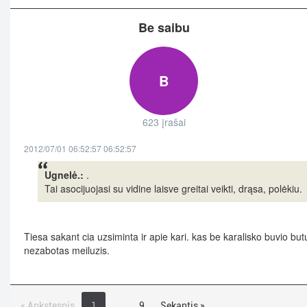
Be saibu
B
623 įrašai
2012/07/01 06:52:57 06:52:57
Ugnelė.:
.
Tai asocijuojasi su vidine laisve greitai veikti, drąsa, polėkiu.
Tiesa sakant cia uzsiminta ir apie kari. kas be karalisko buvio but
nezabotas meiluzis.
« Ankstesnis
1
…
9
Sekantis »