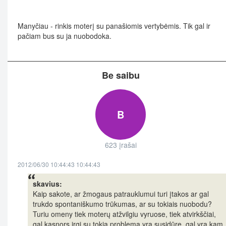
Manyčiau - rinkis moterį su panašiomis vertybėmis. Tik gal ir
pačiam bus su ja nuobodoka.
Be saibu
B
623 įrašai
2012/06/30 10:44:43 10:44:43
skavius:
Kaip sakote, ar žmogaus patrauklumui turi įtakos ar gal
trukdo spontaniškumo trūkumas, ar su tokiais nuobodu?
Turiu omeny tiek moterų atžvilgiu vyruose, tiek atvirkščiai,
gal kasnors irgi su tokia problema yra susidūrę, gal yra kam