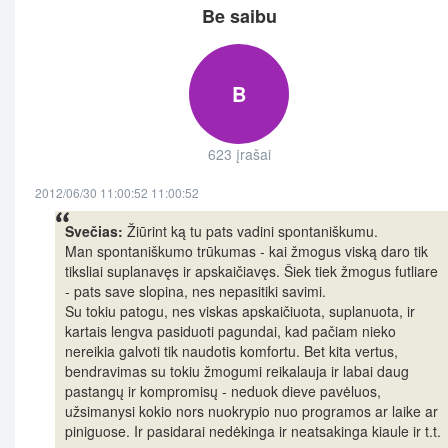
Be saibu
B
623 įrašai
2012/06/30 11:00:52 11:00:52
Svečias:
Žiūrint ką tu pats vadini spontaniškumu.
Man spontaniškumo trūkumas - kai žmogus viską daro tik
tiksliai suplanavęs ir apskaičiavęs. Šiek tiek žmogus futliare
- pats save slopina, nes nepasitiki savimi.
Su tokiu patogu, nes viskas apskaičiuota, suplanuota, ir
kartais lengva pasiduoti pagundai, kad pačiam nieko
nereikia galvoti tik naudotis komfortu. Bet kita vertus,
bendravimas su tokiu žmogumi reikalauja ir labai daug
pastangų ir kompromisų - neduok dieve pavėluos,
užsimanysi kokio nors nuokrypio nuo programos ar laike ar
piniguose. Ir pasidarai nedėkinga ir neatsakinga kiaule ir t.t.