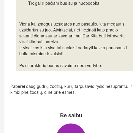
Tik gal ir pačiam bus su ja nuobodoka.
Viena kai zmogus uzsidares nuo pasaulio, kita megautis
uzsidarius su juo. Atvirksciai, net nezinoti kaip praejo
sekanti diena sau ar savo artimui.Dar Kita buti intravertu
visai kita buti narcizu.
Ir visai kas kita visa tai suplakti padaryti kazka panasaus i
balta misraine ir vaisinti.
Ps charakterio budas savaime nera vertybe.
Pabėrei daug gudrių žodžių, kurių tarpusavio ryšio nesuprantu. Ir
kimbi prie žodžių, o ne prie esmės.
Be saibu