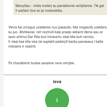
Manyčiau - rinkis moterį su panašiomis vertybėmis. Tik gal
ir pačiam bus su ja nuobodoka.
Viena kai zmogus uzsidares nuo pasaulio, kita megautis uzsidari
su juo. Atvirksciai, net nezinoti kaip praejo sekanti diena sau ar
savo artimui.Dar Kita buti intravertu visai kita buti narcizu.
Ir visai kas kita visa tai suplakti padaryti kazka panasaus i balta
misraine ir vaisinti.
Ps charakterio budas savaime nera vertybe.
ieva
I