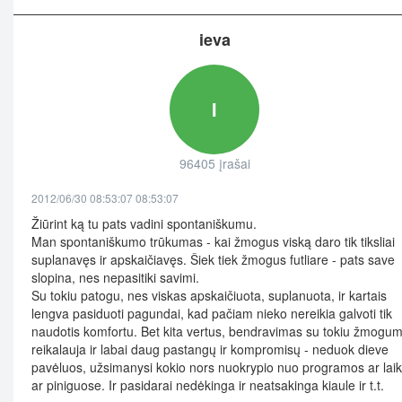
ieva
I
96405 įrašai
2012/06/30 08:53:07 08:53:07
Žiūrint ką tu pats vadini spontaniškumu.
Man spontaniškumo trūkumas - kai žmogus viską daro tik tiksliai
suplanavęs ir apskaičiavęs. Šiek tiek žmogus futliare - pats save
slopina, nes nepasitiki savimi.
Su tokiu patogu, nes viskas apskaičiuota, suplanuota, ir kartais
lengva pasiduoti pagundai, kad pačiam nieko nereikia galvoti tik
naudotis komfortu. Bet kita vertus, bendravimas su tokiu žmogum
reikalauja ir labai daug pastangų ir kompromisų - neduok dieve
pavėluos, užsimanysi kokio nors nuokrypio nuo programos ar lai
ar piniguose. Ir pasidarai nedėkinga ir neatsakinga kiaule ir t.t.