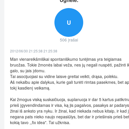
Ugnelė.
U
506 įrašai
2012/06/30 21:25:38 21:25:38
Man vienareikšmiškai spontaniškumo turėjimas yra teigiamas
bruožas. Tokie žmonės labai veža, nes jų negali nuspėti, pažinti ik
galo, su jais įdomu.
Tai asocijuojasi su vidine laisve greitai veikti, drąsa, polėkiu.
Aš nekalbu apie dalykus, kurie gali turėti rimtas pasekmes, bet ap
tokį kasdienį veiksmą.
Kai žmogus viską suskaičiuoja, suplanuoja ir dar 5 kartus patikrin
prieš įgyvendindamas ir visa, ką jis pagalvos, pasakys ar padarys
žinai iš anksto yra nyku. Ir žinai, kad niekada nebus kitaip, ir kad j
negana pats nieko naujo nepasiūlys, bet dar ir priešinsis prieš be
kokią tavo ,,fix idea". Tai užknisa.