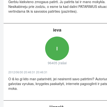
Gerbiu kiekvieno zmogaus patirti. Ju patirtis tai ir mano mokykla.
Nesikabineju prie zodziu, o esme ta kad dalini PATARIMUS situac
vertindama tik is savosios patirties (pazinties).
ieva
I
96405 įrašai
2012/06/30 20:46:31 20:46:31
O iš ko gi kito man patarinėti, jei nesiremti savo patirtimi? Autoriu
galvotas vyrukas, knygeles paskaityti, internete pagooglinti ir pats
moka.