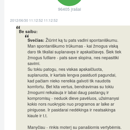
96405 įrašai
2012/06/30 11:12:52 11:12:52
Be saibu:
Svečias:
Žiūrint ką tu pats vadini spontaniškumu.
Man spontaniškumo trūkumas - kai žmogus viską
daro tik tiksliai suplanavęs ir apskaičiavęs. Šiek tiek
žmogus futliare - pats save slopina, nes nepasitiki
savimi.
Su tokiu patogu, nes viskas apskaičiuota,
suplanuota, ir kartais lengva pasiduoti pagundai,
kad pačiam nieko nereikia galvoti tik naudotis
komfortu. Bet kita vertus, bendravimas su tokiu
žmogumi reikalauja ir labai daug pastangų ir
kompromisų - neduok dieve pavėluos, užsimanysi
kokio nors nuokrypio nuo programos ar laike ar
piniguose. Ir pasidarai nedėkinga ir neatsakinga
kiaule ir t.t.
Manyčiau - rinkis moterį su panašiomis vertybėmis.