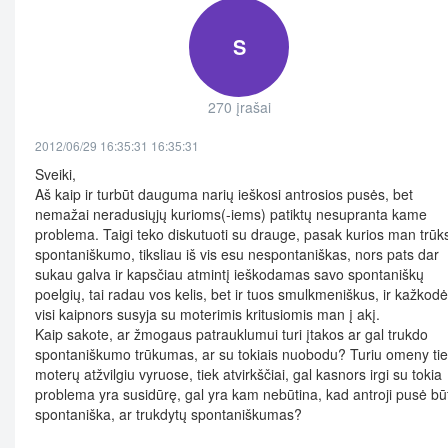
S
270 įrašai
2012/06/29 16:35:31 16:35:31
Sveiki,
Aš kaip ir turbūt dauguma narių ieškosi antrosios pusės, bet
nemažai neradusiųjų kurioms(-iems) patiktų nesupranta kame
problema. Taigi teko diskutuoti su drauge, pasak kurios man trūk
spontaniškumo, tiksliau iš vis esu nespontaniškas, nors pats dar
sukau galva ir kapsčiau atmintį ieškodamas savo spontaniškų
poelgių, tai radau vos kelis, bet ir tuos smulkmeniškus, ir kažkodė
visi kaipnors susyja su moterimis kritusiomis man į akį.
Kaip sakote, ar žmogaus patrauklumui turi įtakos ar gal trukdo
spontaniškumo trūkumas, ar su tokiais nuobodu? Turiu omeny ti
moterų atžvilgiu vyruose, tiek atvirkščiai, gal kasnors irgi su tokia
problema yra susidūrę, gal yra kam nebūtina, kad antroji pusė bū
spontaniška, ar trukdytų spontaniškumas?