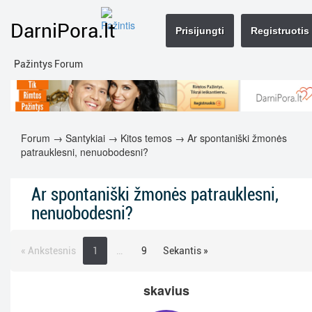
DarniPora.lt
Prisijungti
Registruotis
Pažintys Forum
Forum
→
Santykiai
→
Kitos temos
→ Ar spontaniški žmonės
patrauklesni, nenuobodesni?
Ar spontaniški žmonės patrauklesni,
nenuobodesni?
« Ankstesnis
1
…
9
Sekantis »
skavius