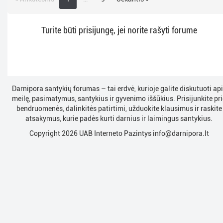
Turite būti prisijungę, jei norite rašyti forume
Darnipora santykių forumas – tai erdvė, kurioje galite diskutuoti ap
meilę, pasimatymus, santykius ir gyvenimo iššūkius. Prisijunkite pri
bendruomenės, dalinkitės patirtimi, užduokite klausimus ir raskite
atsakymus, kurie padės kurti darnius ir laimingus santykius.
Copyright 2026 UAB Interneto Pazintys
info@darnipora.lt