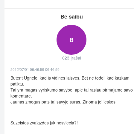
Be saibu
B
623 įrašai
2012/07/01 06:46:59 06:46:59
Butent Ugnele, kad is vidines laisves. Bet ne todel, kad kazkam
patiktu.
Tai yra magas vyriskumo savybe, apie tai rasiau pirmajame savo
komentare.
Jaunas zmogus pats tai savyje suras. Zinoma jei ieskos.
Suzeistos zvaigzdes juk nesviecia?!