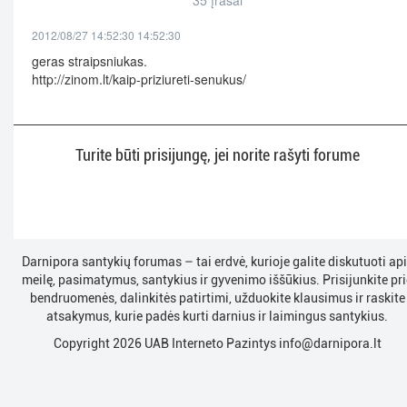
35 įrašai
2012/08/27 14:52:30 14:52:30
geras straipsniukas.
http://zinom.lt/kaip-priziureti-senukus/
Turite būti prisijungę, jei norite rašyti forume
Darnipora santykių forumas – tai erdvė, kurioje galite diskutuoti ap
meilę, pasimatymus, santykius ir gyvenimo iššūkius. Prisijunkite pri
bendruomenės, dalinkitės patirtimi, užduokite klausimus ir raskite
atsakymus, kurie padės kurti darnius ir laimingus santykius.
Copyright 2026 UAB Interneto Pazintys
info@darnipora.lt