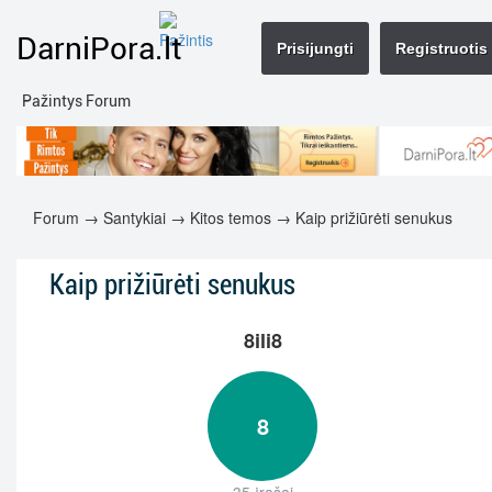
DarniPora.lt
Prisijungti
Registruotis
Pažintys Forum
Forum
→
Santykiai
→
Kitos temos
→ Kaip prižiūrėti senukus
Kaip prižiūrėti senukus
8ili8
8