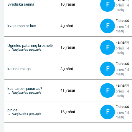
F
Svediska seima
10 įrašai
prieš 14
metų
Faina44
F
kvailumas ar kas........
4 įrašai
prieš 14
metų
Faina44
Ugnelės patarimų krosnelė
F
15 įrašai
prieš 14
→ Naujausias puslapis
metų
Faina44
F
kai nesimiega
8 įrašai
prieš 14
metų
Faina44
kas tai per jausmas?
F
41 įrašai
prieš 14
→ Naujausias puslapis
metų
Faina44
pinigai
F
16 įrašai
prieš 14
→ Naujausias puslapis
metų