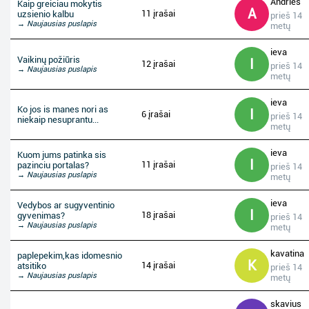
Andries
Kaip greiciau mokytis
A
11 įrašai
uzsienio kalbu
prieš 14
→ Naujausias puslapis
metų
ieva
Vaikinų požiūris
I
12 įrašai
prieš 14
→ Naujausias puslapis
metų
ieva
Ko jos is manes nori as
I
6 įrašai
prieš 14
niekaip nesuprantu...
metų
ieva
Kuom jums patinka sis
I
11 įrašai
pazinciu portalas?
prieš 14
→ Naujausias puslapis
metų
ieva
Vedybos ar sugyventinio
I
18 įrašai
gyvenimas?
prieš 14
→ Naujausias puslapis
metų
kavatina
paplepekim,kas idomesnio
K
14 įrašai
atsitiko
prieš 14
→ Naujausias puslapis
metų
skavius