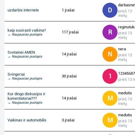
darbasne
D
uzdarbis internete
1 įrašai
prieš 13
metų
reginutuk
kaip susirasti vaikina?
R
117 įrašai
prieš 13
→ Naujausias puslapis
metų
nera
Svetainei AMEN
N
14 įrašai
prieš 13
→ Naujausias puslapis
metų
12345687
Svingeriai
1
30 įrašai
→ Naujausias puslapis
prieš 13 
medutis
Kur dingo diskusijos ir
M
14 įrašai
komentatoriai???
prieš 13
→ Naujausias puslapis
metų
medutis
M
Vaikinas ir automobilis
3 įrašai
prieš 13
metų