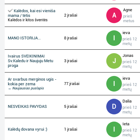
Agne
Kalėdos, kai esi vieniša
A
2 įrašai
mama / tėtis
prieš
Kalėdos ir kitos šventės
metus
ieva
I
MANO ISTORIJA...
8 įrašai
prieš 12
metų
Jonas
Ivairus SVEIKINIMAI
J
Sv.Kaledu ir Naujuju Metu
3 įrašai
prieš 12
proga
metų
ieva
Ar svarbus merginos ugis -
I
77 įrašai
kokia per zema
prieš 12
→ Naujausias puslapis
metų
Dalia
D
NESVEIKAS PAVYDAS
5 įrašai
prieš 12
metų
Ieta
I
Kalėdų dovana vyrui :)
1 įrašai
prieš 12
metų