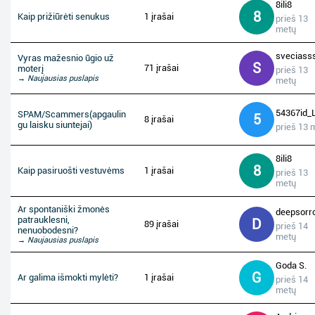
8ili8
8
Kaip prižiūrėti senukus
1 įrašai
prieš 13
metų
sveciass
Vyras mažesnio ūgio už
S
71 įrašai
moterį
prieš 13
→ Naujausias puslapis
metų
54367id_
SPAM/Scammers(apgaulin
5
8 įrašai
gu laisku siuntejai)
prieš 13 
8ili8
8
Kaip pasiruošti vestuvėms
1 įrašai
prieš 13
metų
Ar spontaniški žmonės
deepsorr
patrauklesni,
D
89 įrašai
prieš 14
nenuobodesni?
metų
→ Naujausias puslapis
Goda S.
G
Ar galima išmokti mylėti?
1 įrašai
prieš 14
metų