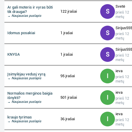
Svetė
Ar gali moteris ir vyras būti
S
122 įrašai
tik draugai?
prieš 12
→ Naujausias puslapis
metų
Sirijus55
S
Idomus posakiai
1 įrašai
prieš 12
metų
Sirijus55
S
KNYGA
1 įrašai
prieš 12
metų
ieva
Įsimylėjau vedusį vyrą
I
95 įrašai
prieš 12
→ Naujausias puslapis
metų
ieva
Normalios merginos baigia
I
501 įrašai
išnykti?
prieš 12
→ Naujausias puslapis
metų
ieva
kraujo tyrimas
I
36 įrašai
prieš 12
→ Naujausias puslapis
metų