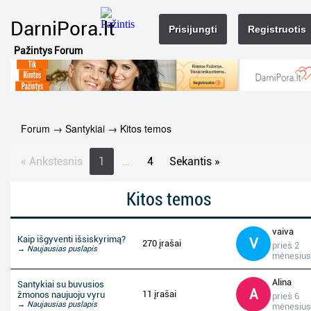
DarniPora.lt
Prisijungti
Registruotis
Pažintys Forum
Forum
→
Santykiai
→
Kitos temos
« Ankstesnis
1
…
4
Sekantis »
Kitos temos
vaiva
Kaip išgyventi išsiskyrimą?
V
270 įrašai
prieš 2
→ Naujausias puslapis
mėnesius
Alina
Santykiai su buvusios
A
11 įrašai
žmonos naujuoju vyru
prieš 6
→ Naujausias puslapis
mėnesius