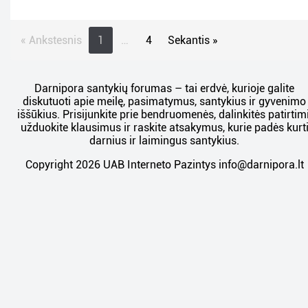
« Ankstesnis
1
…
4
Sekantis »
Darnipora santykių forumas – tai erdvė, kurioje galite
diskutuoti apie meilę, pasimatymus, santykius ir gyvenimo
iššūkius. Prisijunkite prie bendruomenės, dalinkitės patirtimi
užduokite klausimus ir raskite atsakymus, kurie padės kurt
darnius ir laimingus santykius.
Copyright 2026 UAB Interneto Pazintys
info@darnipora.lt