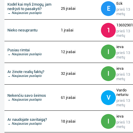
Eck
Kodėl kai myli žmogų, jam
E
25 įrašai
nedrįsti to pasakyti?
prieš 13
→ Naujausias puslapis
metų
13692901
1
Nieko nesuprantu
1 įrašai
prieš 13
metų
ieva
Pusiau rimtai
I
12 įrašai
prieš 13
→ Naujausias puslapis
metų
ieva
Ar žinote realių faktų?
I
32 įrašai
prieš 13
→ Naujausias puslapis
metų
Vardo
neturiu
Nekenčiu savo šeimos
V
61 įrašai
→ Naujausias puslapis
prieš 13
metų
ieva
Ar naudojate savitaigą?
I
18 įrašai
prieš 13
→ Naujausias puslapis
metų