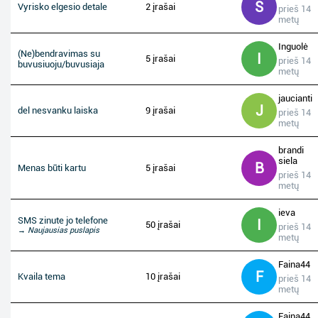
S
Vyrisko elgesio detale
2 įrašai
prieš 14
metų
Inguolė
(Ne)bendravimas su
I
5 įrašai
prieš 14
buvusiuoju/buvusiaja
metų
jaucianti
J
del nesvanku laiska
9 įrašai
prieš 14
metų
brandi
siela
B
Menas būti kartu
5 įrašai
prieš 14
metų
ieva
SMS zinute jo telefone
I
50 įrašai
prieš 14
→ Naujausias puslapis
metų
Faina44
F
Kvaila tema
10 įrašai
prieš 14
metų
Faina44