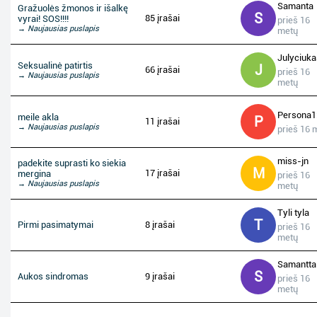
Samanta
Gražuolės žmonos ir išalkę
S
85 įrašai
vyrai! SOS!!!!
prieš 16
→ Naujausias puslapis
metų
Julyciuk
Seksualinė patirtis
J
66 įrašai
prieš 16
→ Naujausias puslapis
metų
Persona1
meile akla
P
11 įrašai
→ Naujausias puslapis
prieš 16 
miss-jn
padekite suprasti ko siekia
M
17 įrašai
mergina
prieš 16
→ Naujausias puslapis
metų
Tyli tyla
T
Pirmi pasimatymai
8 įrašai
prieš 16
metų
Samantta
S
Aukos sindromas
9 įrašai
prieš 16
metų