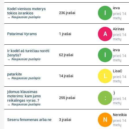
ieva
Kodel vienisos moterys
I
236 įrašai
tokios isrankios
prieš 14
→ Naujausias puslapis
metų
Airinas
A
Patarimai Vyrams
1 įrašai
prieš 14
metų
ieva
Ir kodėl aš turėčiau norėti
I
62 įrašai
ženytis?
prieš 14
→ Naujausias puslapis
metų
LisaC
patarkite
L
14 įrašai
prieš 14
→ Naujausias puslapis
metų
Įdomus klausimas
:)
moterims: kam jums
:
255 įrašai
prieš 14
reikalingas vyras..?
metų
→ Naujausias puslapis
Nereikia
N
Seseru fenomenas arba ne
3 įrašai
prieš 14
metų