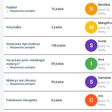
Nereikia
Padėkt!
N
16 įrašai
prieš 16
→ Naujausias puslapis
metų
Mangofrui
M
Kinų kalba
2 įrašai
prieš 16
metų
Svetė
Amazonės tipo moterys
S
108 įrašai
prieš 16
→ Naujausias puslapis
metų
ieva
Vyrai,kam jums reikalingos
I
69 įrašai
moterys?
prieš 16
→ Naujausias puslapis
metų
Samanta
Moterys nori dovanu
S
59 įrašai
prieš 16
→ Naujausias puslapis
metų
Om
O
Pašėlusios mergaitės
8 įrašai
prieš 16
metų