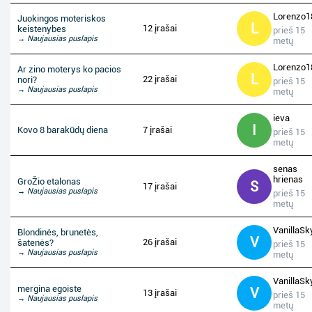
Lorenzo1
Juokingos moteriskos
L
12 įrašai
keistenybes
prieš 15
→ Naujausias puslapis
metų
Lorenzo1
Ar zino moterys ko pacios
L
22 įrašai
nori?
prieš 15
→ Naujausias puslapis
metų
ieva
I
Kovo 8 barakūdų diena
7 įrašai
prieš 15
metų
senas
hrienas
GroŽio etalonas
S
17 įrašai
→ Naujausias puslapis
prieš 15
metų
VanillaSk
Blondinės, brunetės,
V
26 įrašai
šatenės?
prieš 15
→ Naujausias puslapis
metų
VanillaSk
mergina egoiste
V
13 įrašai
prieš 15
→ Naujausias puslapis
metų