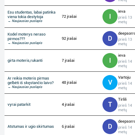
ieva
Esu studentas, labai patinka
I
72 įrašai
viena tokia destytoja
prieš 13
→ Naujausias puslapis
metų
deepsorr
Kodel moterys neraso
D
92 įrašai
pirmos???
prieš 13
→ Naujausias puslapis
metų
ieva
I
girta moteris,rukanti
7 įrašai
prieš 14
metų
Vartoju
Ar reikia moteris pirmas
V
48 įrašai
gelbėti iš skęstančio laivo?
prieš 14
→ Naujausias puslapis
metų
Tirlili
T
vyrai patarkit
4 įrašai
prieš 14
metų
deepsorr
D
Atstumas ir ugio skirtumas
6 įrašai
prieš 14
metų