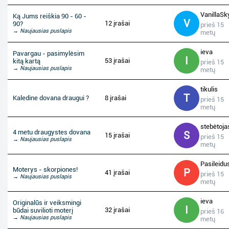
VanillaSk
Ką Jums reiškia 90 - 60 -
V
12 įrašai
90?
prieš 15
→ Naujausias puslapis
metų
ieva
Pavargau - pasimylėsim
I
53 įrašai
kitą kartą
prieš 15
→ Naujausias puslapis
metų
tikulis
T
Kaledine dovana draugui ?
8 įrašai
prieš 15
metų
stebėtoja
4 metu draugystes dovana
S
15 įrašai
prieš 15
→ Naujausias puslapis
metų
Pasileidu
Moterys - skorpiones!
P
41 įrašai
prieš 15
→ Naujausias puslapis
metų
ieva
Originalūs ir veiksmingi
I
32 įrašai
būdai suvilioti moterį
prieš 16
→ Naujausias puslapis
metų