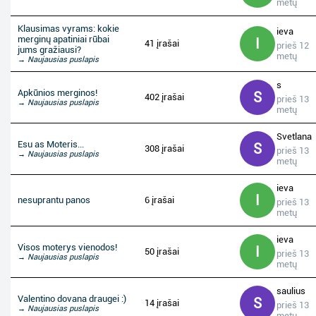
metų
Klausimas vyrams: kokie
ieva
merginų apatiniai rūbai
I
41 įrašai
prieš 12
jums gražiausi?
metų
→ Naujausias puslapis
s
Apkūnios merginos!
S
402 įrašai
prieš 13
→ Naujausias puslapis
metų
Svetlana
Esu as Moteris...
S
308 įrašai
prieš 13
→ Naujausias puslapis
metų
ieva
I
nesuprantu panos
6 įrašai
prieš 13
metų
ieva
Visos moterys vienodos!
I
50 įrašai
prieš 13
→ Naujausias puslapis
metų
saulius
Valentino dovana draugei :)
S
14 įrašai
prieš 13
→ Naujausias puslapis
metų