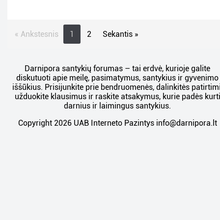
« Ankstesnis
1
2
Sekantis »
Darnipora santykių forumas – tai erdvė, kurioje galite
diskutuoti apie meilę, pasimatymus, santykius ir gyvenimo
iššūkius. Prisijunkite prie bendruomenės, dalinkitės patirtimi
užduokite klausimus ir raskite atsakymus, kurie padės kurt
darnius ir laimingus santykius.
Copyright 2026 UAB Interneto Pazintys
info@darnipora.lt