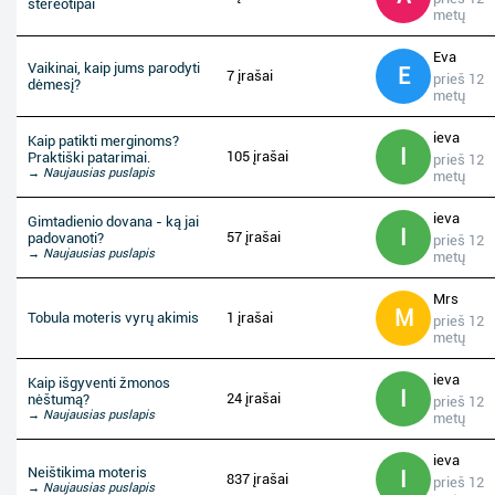
stereotipai
metų
Eva
Vaikinai, kaip jums parodyti
E
7 įrašai
prieš 12
dėmesį?
metų
ieva
Kaip patikti merginoms?
I
105 įrašai
Praktiški patarimai.
prieš 12
→ Naujausias puslapis
metų
ieva
Gimtadienio dovana - ką jai
I
57 įrašai
padovanoti?
prieš 12
→ Naujausias puslapis
metų
Mrs
M
Tobula moteris vyrų akimis
1 įrašai
prieš 12
metų
ieva
Kaip išgyventi žmonos
I
24 įrašai
nėštumą?
prieš 12
→ Naujausias puslapis
metų
ieva
Neištikima moteris
I
837 įrašai
prieš 12
→ Naujausias puslapis