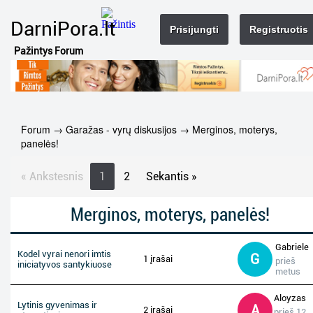
DarniPora.lt
Prisijungti
Registruotis
Pažintys Forum
Forum
→
Garažas - vyrų diskusijos
→
Merginos, moterys,
panelės!
« Ankstesnis
1
2
Sekantis »
Merginos, moterys, panelės!
Gabriele
Kodel vyrai nenori imtis
G
1 įrašai
prieš
iniciatyvos santykiuose
metus
Aloyzas
Lytinis gyvenimas ir
A
2 įrašai
prieš 12