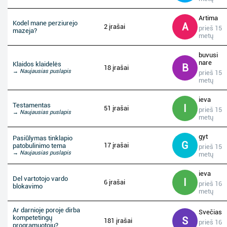
Artima
Kodel mane perziurejo
A
2 įrašai
prieš 15
mazeja?
metų
buvusi
nare
Klaidos klaidelės
B
18 įrašai
→ Naujausias puslapis
prieš 15
metų
ieva
Testamentas
I
51 įrašai
prieš 15
→ Naujausias puslapis
metų
gyt
Pasiūlymas tinklapio
G
17 įrašai
patobulinimo tema
prieš 15
→ Naujausias puslapis
metų
ieva
Del vartotojo vardo
I
6 įrašai
prieš 16
blokavimo
metų
Ar darnioje poroje dirba
Svečias
kompetetingų
S
181 įrašai
prieš 16
programuotojų?