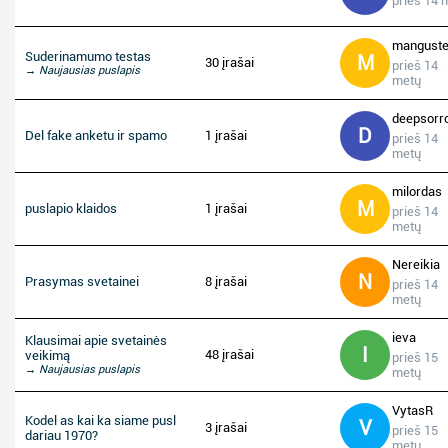
prieš 14 
mangust
Suderinamumo testas
M
30 įrašai
prieš 14
→ Naujausias puslapis
metų
deepsorr
D
Del fake anketu ir spamo
1 įrašai
prieš 14
metų
milordas
M
puslapio klaidos
1 įrašai
prieš 14
metų
Nereikia
N
Prasymas svetainei
8 įrašai
prieš 14
metų
ieva
Klausimai apie svetainės
I
48 įrašai
veikimą
prieš 15
→ Naujausias puslapis
metų
VytasR
Kodel as kai ka siame pusl
V
3 įrašai
prieš 15
dariau 1970?
metų