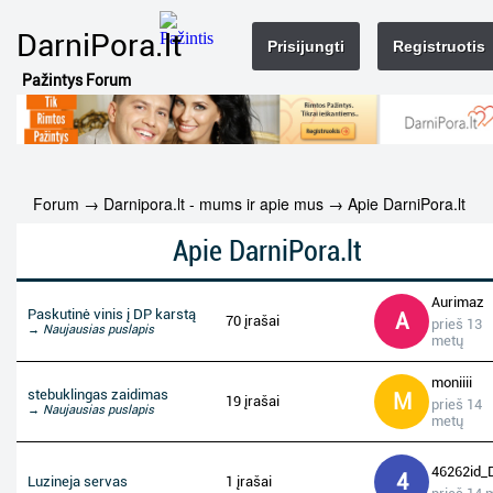
DarniPora.lt
Prisijungti
Registruotis
Pažintys Forum
Forum
→
Darnipora.lt - mums ir apie mus
→
Apie DarniPora.lt
Apie DarniPora.lt
Aurimaz
Paskutinė vinis į DP karstą
A
70 įrašai
prieš 13
→ Naujausias puslapis
metų
moniiii
stebuklingas zaidimas
M
19 įrašai
prieš 14
→ Naujausias puslapis
metų
46262id_
4
Luzineja servas
1 įrašai