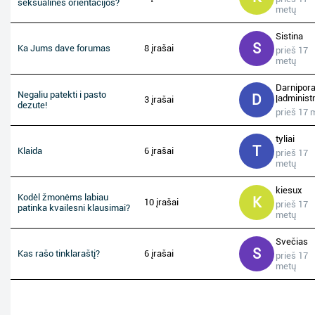
seksualinės orientacijos?
metų
Sistina
S
Ka Jums dave forumas
8 įrašai
prieš 17
metų
Darnipor
Negaliu patekti i pasto
D
|administr
3 įrašai
dezute!
prieš 17 
tyliai
T
Klaida
6 įrašai
prieš 17
metų
kiesux
Kodėl žmonėms labiau
K
10 įrašai
prieš 17
patinka kvailesni klausimai?
metų
Svečias
S
Kas rašo tinklaraštį?
6 įrašai
prieš 17
metų