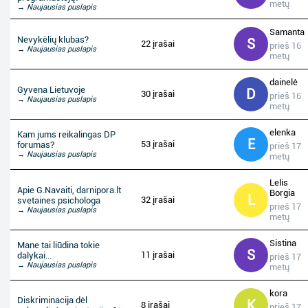
metų
→ Naujausias puslapis
Samanta
Nevykėlių klubas?
S
22 įrašai
prieš 16
→ Naujausias puslapis
metų
dainelė
Gyvena Lietuvoje
D
30 įrašai
prieš 16
→ Naujausias puslapis
metų
elenka
Kam jums reikalingas DP
E
53 įrašai
forumas?
prieš 17
→ Naujausias puslapis
metų
Lelis
Apie G.Navaiti, darnipora.lt
Borgia
L
32 įrašai
svetaines psichologa
prieš 17
→ Naujausias puslapis
metų
Sistina
Mane tai liūdina tokie
S
11 įrašai
dalykai...
prieš 17
→ Naujausias puslapis
metų
kora
Diskriminacija dėl
K
8 įrašai
prieš 17