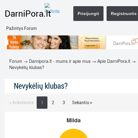
DarniPora.lt
Prisijungti
Registruotis
Pažintys Forum
Forum
→
Darnipora.lt - mums ir apie mus
→
Apie DarniPora.lt
→
Nevykėlių klubas?
Nevykėlių klubas?
« Ankstesnis
1
2
3
Sekantis »
Milda