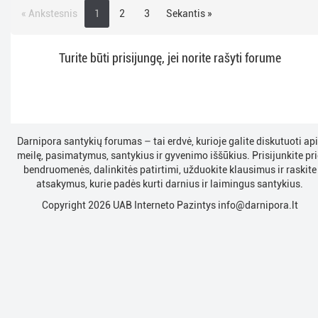
« Ankstesnis
1
2
3
Sekantis »
Turite būti prisijungę, jei norite rašyti forume
Darnipora santykių forumas – tai erdvė, kurioje galite diskutuoti ap
meilę, pasimatymus, santykius ir gyvenimo iššūkius. Prisijunkite pri
bendruomenės, dalinkitės patirtimi, užduokite klausimus ir raskite
atsakymus, kurie padės kurti darnius ir laimingus santykius.
Copyright 2026 UAB Interneto Pazintys
info@darnipora.lt