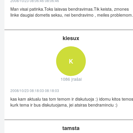
2008/10/23 08:06:46 08:06:46
Man visai patinka.Toks laisvas bendravimas.Tik keista, zmones
linke daugiai dometis seksu, nei bendravimo , meiles problemom.
kiesux
K
1086 įrašai
2008/10/23 08:18:03 08:18:03
kas kam aktualu tas tom temom ir diskutuoja :) idomu kitos temo
kurk tema ir bus diskutuojama, jei atsiras bendraminciu :)
tamsta