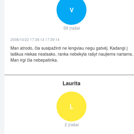
V
59 įrašai
2008/10/22 17:39:14 17:39:14
Man atrodo, čia susipažinti ne lengviau negu gatvėj. Kadangi į
laiškus niekas neatsako, ranka nebekyla rašyt naujiems nariams.
Man irgi čia nebepatinka.
Laurita
L
2 įrašai