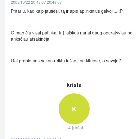
2008/10/22 20:48:07 20:48:07
Pritariu, kad kaip jautiesi, tą ir apie aplinkinius galvoji... :P
O man čia visai patinka. Ir į laiškus nariai daug operatyviau nei
anksčiau atsakinėja.
Gal problemos šaknų reiktų ieškoti ne kituose, o savyje?
krista
K
14 įrašai