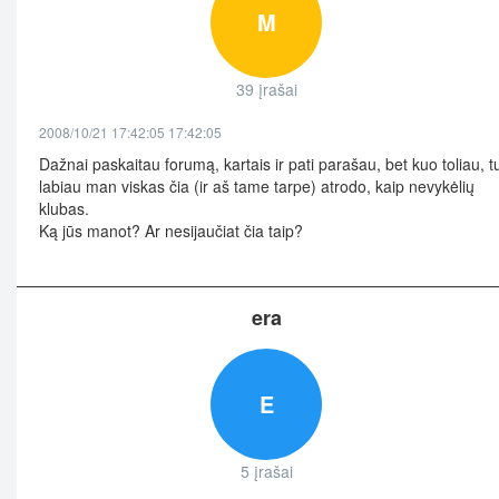
M
39 įrašai
2008/10/21 17:42:05 17:42:05
Dažnai paskaitau forumą, kartais ir pati parašau, bet kuo toliau, t
labiau man viskas čia (ir aš tame tarpe) atrodo, kaip nevykėlių
klubas.
Ką jūs manot? Ar nesijaučiat čia taip?
era
E
5 įrašai