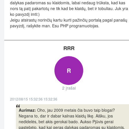
dalykas padaromas su klaidomis, labai nedaug trūksta, kad kas
nors tą patį pakartotų ne tik kad be klaidų, bet ir tobuliau. Juk yra 
ko pavyzdį imti:)
Jeigu atsirastų norinčių kartu kurti pažinčių portalą pagal panašų
pavyzdį, rašykite man. Esu PHP programuotojas.
RRR
R
2 įrašai
2012/08/15 15:32:36 15:32:36
Aurimaz:
Oho, jau 2009 metais čia buvo taip blogai?
Negana to, dar ir dabar kalnas klaidų likę. Aišku, jos
nedidelės, bet akis gerokai bado. Aukso Pjūvis gerai
pastebėjo, kad kai geras dalykas padaromas su klaidomis,