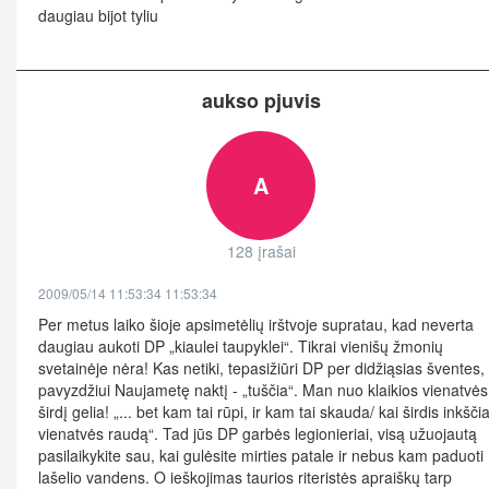
daugiau bijot tyliu
aukso pjuvis
A
128 įrašai
2009/05/14 11:53:34 11:53:34
Per metus laiko šioje apsimetėlių irštvoje supratau, kad neverta
daugiau aukoti DP „kiaulei taupyklei“. Tikrai vienišų žmonių
svetainėje nėra! Kas netiki, tepasižiūri DP per didžiąsias šventes,
pavyzdžiui Naujametę naktį - „tuščia“. Man nuo klaikios vienatvės
širdį gelia! „... bet kam tai rūpi, ir kam tai skauda/ kai širdis inkšči
vienatvės raudą“. Tad jūs DP garbės legionieriai, visą užuojautą
pasilaikykite sau, kai gulėsite mirties patale ir nebus kam paduoti
lašelio vandens. O ieškojimas taurios riteristės apraiškų tarp