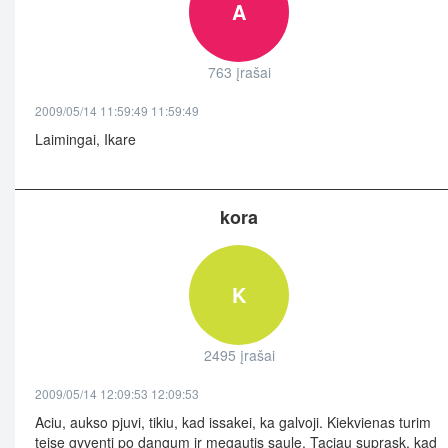
A
763 įrašai
2009/05/14 11:59:49 11:59:49
Laimingai, Ikare
kora
K
2495 įrašai
2009/05/14 12:09:53 12:09:53
Aciu, aukso pjuvi, tikiu, kad issakei, ka galvoji. Kiekvienas turim
teise gyventi po dangum ir megautis saule. Taciau suprask, kad