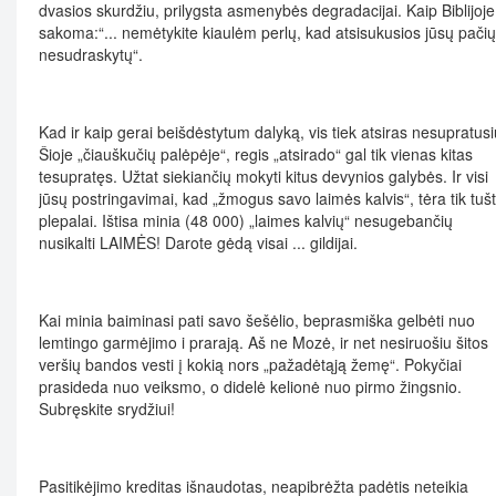
dvasios skurdžiu, prilygsta asmenybės degradacijai. Kaip Biblijoje
sakoma:“... nemėtykite kiaulėm perlų, kad atsisukusios jūsų pačių
nesudraskytų“.
Kad ir kaip gerai beišdėstytum dalyką, vis tiek atsiras nesupratusi
Šioje „čiauškučių palėpėje“, regis „atsirado“ gal tik vienas kitas
tesupratęs. Užtat siekiančių mokyti kitus devynios galybės. Ir visi
jūsų postringavimai, kad „žmogus savo laimės kalvis“, tėra tik tušt
plepalai. Ištisa minia (48 000) „laimes kalvių“ nesugebančių
nusikalti LAIMĖS! Darote gėdą visai ... gildijai.
Kai minia baiminasi pati savo šešėlio, beprasmiška gelbėti nuo
lemtingo garmėjimo i prarają. Aš ne Mozė, ir net nesiruošiu šitos
veršių bandos vesti į kokią nors „pažadėtąją žemę“. Pokyčiai
prasideda nuo veiksmo, o didelė kelionė nuo pirmo žingsnio.
Subręskite srydžiui!
Pasitikėjimo kreditas išnaudotas, neapibrėžta padėtis neteikia