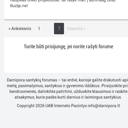
iliuzija.net
« Ankstesnis
1
…
7
Sekantis »
Turite būti prisijungę, jei norite rašyti forume
Darnipora santykių forumas – tai erdvė, kurioje galite diskutuoti ap
meilę, pasimatymus, santykius ir gyvenimo iššūkius. Prisijunkite pri
bendruomenės, dalinkitės patirtimi, užduokite klausimus ir raskite
atsakymus, kurie padės kurti darnius ir laimingus santykius.
Copyright 2026 UAB Interneto Pazintys
info@darnipora.lt