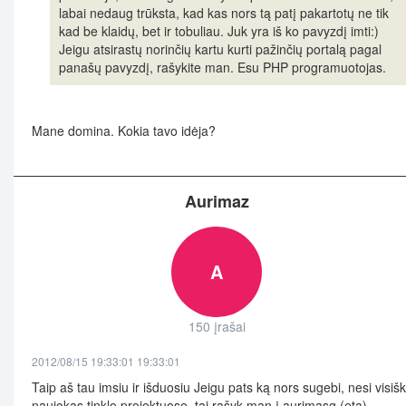
labai nedaug trūksta, kad kas nors tą patį pakartotų ne tik
kad be klaidų, bet ir tobuliau. Juk yra iš ko pavyzdį imti:)
Jeigu atsirastų norinčių kartu kurti pažinčių portalą pagal
panašų pavyzdį, rašykite man. Esu PHP programuotojas.
Mane domina. Kokia tavo idėja?
Aurimaz
A
150 įrašai
2012/08/15 19:33:01 19:33:01
Taip aš tau imsiu ir išduosiu Jeigu pats ką nors sugebi, nesi visiš
naujokas tinklo projektuose, tai rašyk man į aurimasg (eta)