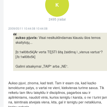
K
2495 įrašai
2009/05/11 10:44:08 10:44:08
aukso pjuvis:
Visai nesikuklindamas klausiu šios temos
skaitytojų...
[b:1wl08x5k]Ar verta TĘSTI šitą žaidimą i „vienus vartus“?
[/b:1wl08x5k]
Galimi atsakymai „TAIP“ arba „NE“.
Aukso pjuvi, zinoma, kad testi. Tam ir esam cia, kad kazko
ismoktume patys, o vartai ne vieni, kiekvienas turime savus. Tik
reiketu tam tikru taisykliu ir disciplinos, pagarbos sau ir
aplinkiniams, naudoti vinis, kurios ismigtu i karsta, o ne i turini ja
na, isimtinais atvejais viena, kita, gal ir ismigtu per netaikluma,
taciau netycia.