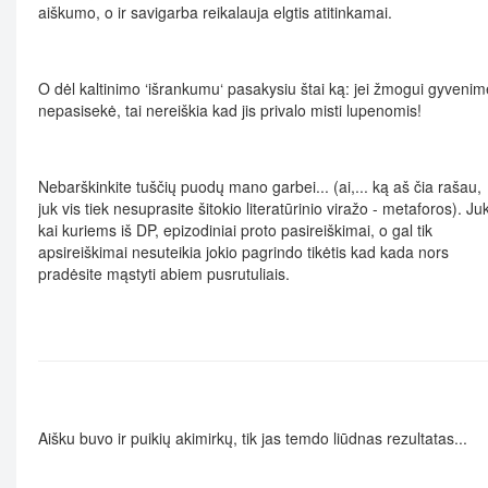
aiškumo, o ir savigarba reikalauja elgtis atitinkamai.
O dėl kaltinimo ‘išrankumu‘ pasakysiu štai ką: jei žmogui gyvenim
nepasisekė, tai nereiškia kad jis privalo misti lupenomis!
Nebarškinkite tuščių puodų mano garbei... (ai,... ką aš čia rašau,
juk vis tiek nesuprasite šitokio literatūrinio viražo - metaforos). Ju
kai kuriems iš DP, epizodiniai proto pasireiškimai, o gal tik
apsireiškimai nesuteikia jokio pagrindo tikėtis kad kada nors
pradėsite mąstyti abiem pusrutuliais.
Aišku buvo ir puikių akimirkų, tik jas temdo liūdnas rezultatas...