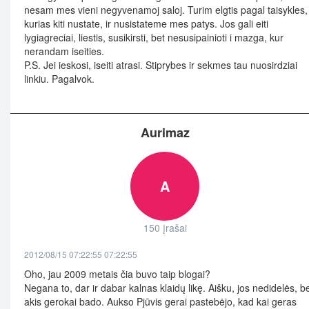
nesam mes vieni negyvenamoj saloj. Turim elgtis pagal taisykles,
kurias kiti nustate, ir nusistateme mes patys. Jos gali eiti
lygiagreciai, liestis, susikirsti, bet nesusipainioti i mazga, kur
nerandam iseities.
P.S. Jei ieskosi, iseiti atrasi. Stiprybes ir sekmes tau nuosirdziai
linkiu. Pagalvok.
Aurimaz
A
150 įrašai
2012/08/15 07:22:55 07:22:55
Oho, jau 2009 metais čia buvo taip blogai?
Negana to, dar ir dabar kalnas klaidų likę. Aišku, jos nedidelės, b
akis gerokai bado. Aukso Pjūvis gerai pastebėjo, kad kai geras