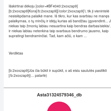
Išskirtinai dėkoju [color=#BF4040:2xoxzap9]
[b:2xoxzap9]Kora[/b:2xoxzap9][/color:2xoxzap9]’i, tik ji vienintelė
nesislėpdama palaikė mane. Iš tikro, kur kas svarbiau ne manęs
palaikymas, o tų minčių ir idėjų kurias aš bandžiau įgyvendinti... 
niekas taip žmonių labiau nesuartina kaip bendras darbas/siekis/..
ir niekas labiau netenkina taip svarbaus bendrumo jausmo, kaip
supratingi bendraminčiai. Tad, kam ačiū, o kam ...
Verdiktas
[b:2xoxzap9]Jūs čia būkit ir supūkit, o aš eisiu saulutės pasitikti
[/b:2xoxzap9](... patarlė)
Asta31324579346_db