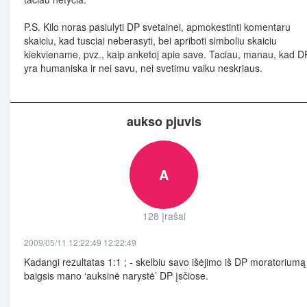
P.S. Kilo noras pasiulyti DP svetainei, apmokestinti komentaru
skaiciu, kad tusciai neberasyti, bei apriboti simboliu skaiciu
kiekviename, pvz., kaip anketoj apie save. Taciau, manau, kad D
yra humaniska ir nei savu, nei svetimu vaiku neskriaus.
aukso pjuvis
A
128 įrašai
2009/05/11 12:22:49 12:22:49
Kadangi rezultatas 1:1 ; - skelbiu savo išėjimo iš DP moratoriumą 
baigsis mano ‘auksinė narystė’ DP įsčiose.