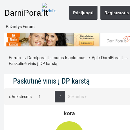
DarniPora.lt
Prisijungti
Registruotis
Pažintys Forum
Forum
→
Darnipora.lt - mums ir apie mus
→
Apie DarniPora.lt
→
Paskutinė vinis į DP karstą
Paskutinė vinis į DP karstą
« Ankstesnis
1
…
7
Sekantis »
kora