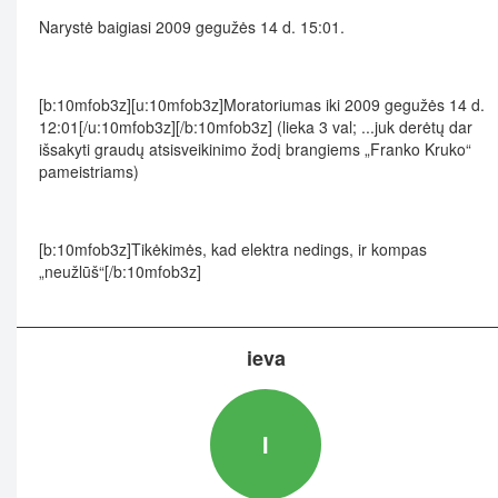
Narystė baigiasi 2009 gegužės 14 d. 15:01.
[b:10mfob3z][u:10mfob3z]Moratoriumas iki 2009 gegužės 14 d.
12:01[/u:10mfob3z][/b:10mfob3z] (lieka 3 val; ...juk derėtų dar
išsakyti graudų atsisveikinimo žodį brangiems „Franko Kruko“
pameistriams)
[b:10mfob3z]Tikėkimės, kad elektra nedings, ir kompas
„neužlūš“[/b:10mfob3z]
ieva
I