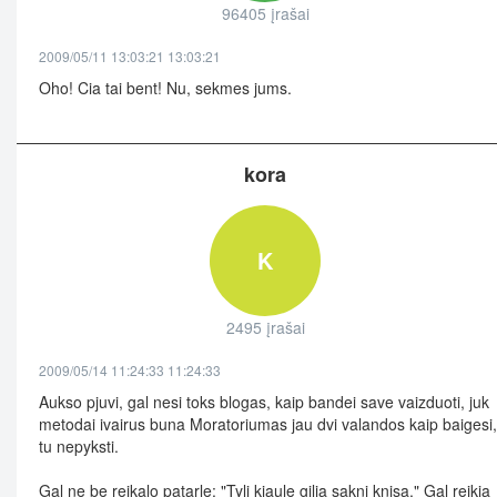
96405 įrašai
2009/05/11 13:03:21 13:03:21
Oho! Cia tai bent! Nu, sekmes jums.
kora
K
2495 įrašai
2009/05/14 11:24:33 11:24:33
Aukso pjuvi, gal nesi toks blogas, kaip bandei save vaizduoti, juk
metodai ivairus buna Moratoriumas jau dvi valandos kaip baigesi,
tu nepyksti.
Gal ne be reikalo patarle: "Tyli kiaule gilia sakni knisa." Gal reikia