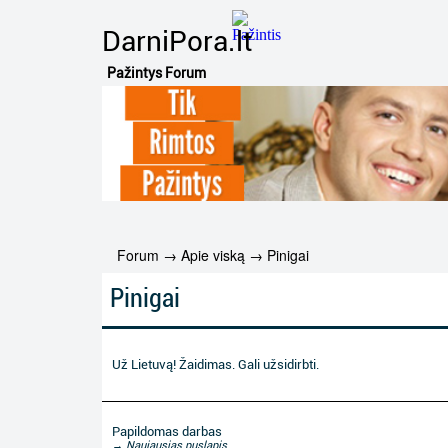
DarniPora.lt
Pažintys Forum
Forum
→
Apie viską
→
Pinigai
Pinigai
Už Lietuvą! Žaidimas. Gali užsidirbti.
Papildomas darbas
→ Naujausias puslapis