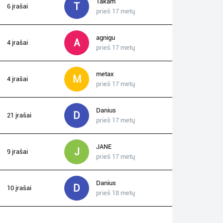
Takam
T
6 įrašai
prieš 17 metų
agnigu
A
4 įrašai
prieš 17 metų
metax
M
4 įrašai
prieš 17 metų
Danius
D
21 įrašai
prieš 17 metų
JANE
J
9 įrašai
prieš 17 metų
Danius
D
10 įrašai
prieš 18 metų