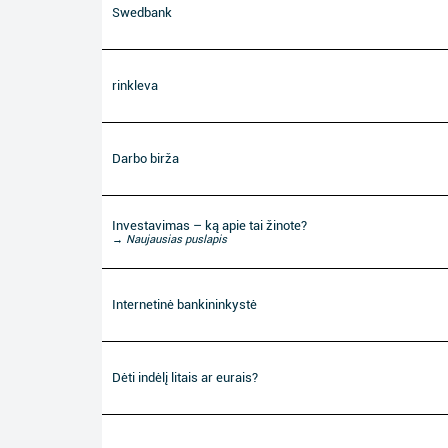
Swedbank
rinkleva
Darbo birža
Investavimas – ką apie tai žinote?
→ Naujausias puslapis
Internetinė bankininkystė
Dėti indėlį litais ar eurais?