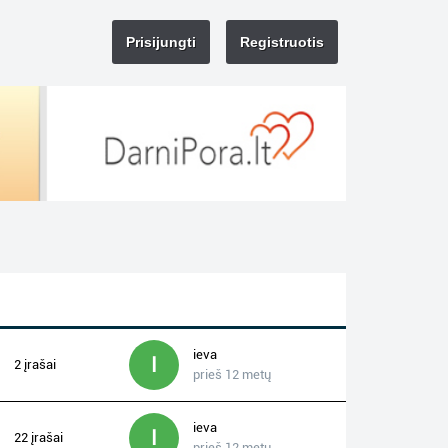
Prisijungti
Registruotis
ieva
I
2 įrašai
prieš 12 metų
ieva
I
22 įrašai
prieš 12 metų