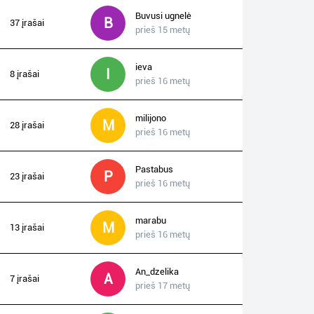
Buvusi ugnelė
B
37 įrašai
prieš 15 metų
ieva
I
8 įrašai
prieš 16 metų
milijono
M
28 įrašai
prieš 16 metų
Pastabus
P
23 įrašai
prieš 16 metų
marabu
M
13 įrašai
prieš 16 metų
An_dzelika
A
7 įrašai
prieš 17 metų