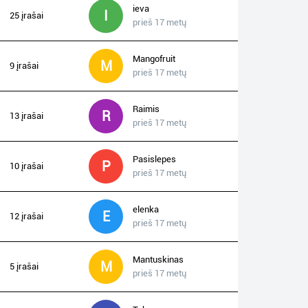
ieva
I
25 įrašai
prieš 17 metų
Mangofruit
M
9 įrašai
prieš 17 metų
Raimis
R
13 įrašai
prieš 17 metų
Pasislepes
P
10 įrašai
prieš 17 metų
elenka
E
12 įrašai
prieš 17 metų
Mantuskinas
M
5 įrašai
prieš 17 metų