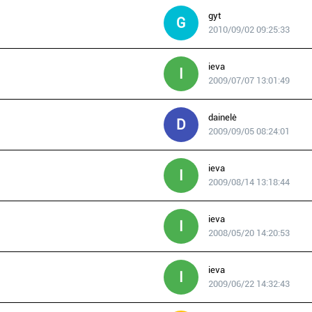
gyt
G
2010/09/02 09:25:33
ieva
I
2009/07/07 13:01:49
dainelė
D
2009/09/05 08:24:01
ieva
I
2009/08/14 13:18:44
ieva
I
2008/05/20 14:20:53
ieva
I
2009/06/22 14:32:43