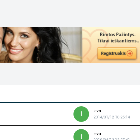
ieva
I
2014/01/12 18:25:14
ieva
I
2010/04/13 13:27:41