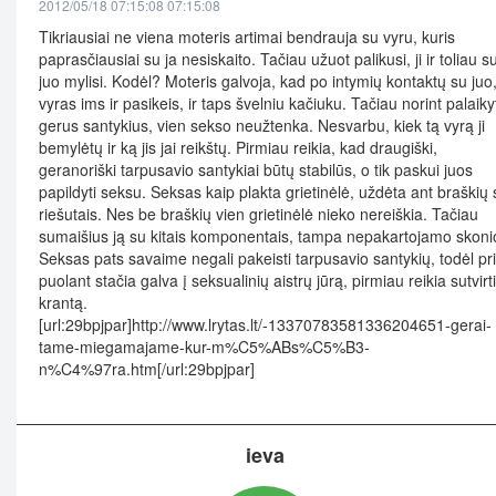
2012/05/18 07:15:08 07:15:08
Tikriausiai ne viena moteris artimai bendrauja su vyru, kuris
paprasčiausiai su ja nesiskaito. Tačiau užuot palikusi, ji ir toliau s
juo mylisi. Kodėl? Moteris galvoja, kad po intymių kontaktų su juo
vyras ims ir pasikeis, ir taps švelniu kačiuku. Tačiau norint palaiky
gerus santykius, vien sekso neužtenka. Nesvarbu, kiek tą vyrą ji
bemylėtų ir ką jis jai reikštų. Pirmiau reikia, kad draugiški,
geranoriški tarpusavio santykiai būtų stabilūs, o tik paskui juos
papildyti seksu. Seksas kaip plakta grietinėlė, uždėta ant braškių 
riešutais. Nes be braškių vien grietinėlė nieko nereiškia. Tačiau
sumaišius ją su kitais komponentais, tampa nepakartojamo skoni
Seksas pats savaime negali pakeisti tarpusavio santykių, todėl pr
puolant stačia galva į seksualinių aistrų jūrą, pirmiau reikia sutvirti
krantą.
[url:29bpjpar]http://www.lrytas.lt/-13370783581336204651-gerai-
tame-miegamajame-kur-m%C5%ABs%C5%B3-
n%C4%97ra.htm[/url:29bpjpar]
ieva