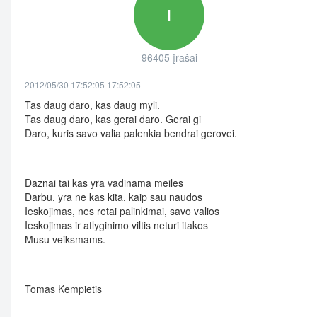
I
96405 įrašai
2012/05/30 17:52:05 17:52:05
Tas daug daro, kas daug myli.
Tas daug daro, kas gerai daro. Gerai gi
Daro, kuris savo valia palenkia bendrai gerovei.
Daznai tai kas yra vadinama meiles
Darbu, yra ne kas kita, kaip sau naudos
Ieskojimas, nes retai palinkimai, savo valios
Ieskojimas ir atlyginimo viltis neturi itakos
Musu veiksmams.
Tomas Kempietis