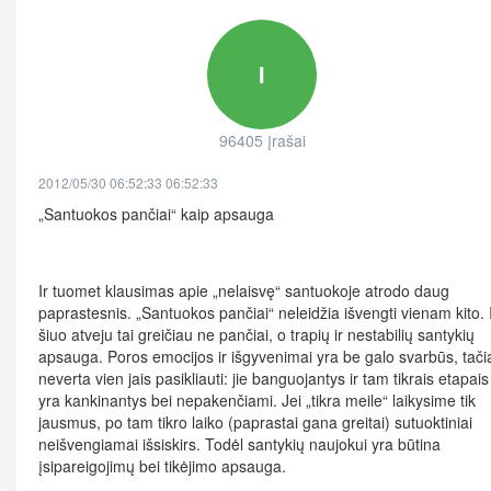
I
96405 įrašai
2012/05/30 06:52:33 06:52:33
„Santuokos pančiai“ kaip apsauga
Ir tuomet klausimas apie „nelaisvę“ santuokoje atrodo daug
paprastesnis. „Santuokos pančiai“ neleidžia išvengti vienam kito. 
šiuo atveju tai greičiau ne pančiai, o trapių ir nestabilių santykių
apsauga. Poros emocijos ir išgyvenimai yra be galo svarbūs, tači
neverta vien jais pasikliauti: jie banguojantys ir tam tikrais etapais
yra kankinantys bei nepakenčiami. Jei „tikra meile“ laikysime tik
jausmus, po tam tikro laiko (paprastai gana greitai) sutuoktiniai
neišvengiamai išsiskirs. Todėl santykių naujokui yra būtina
įsipareigojimų bei tikėjimo apsauga.