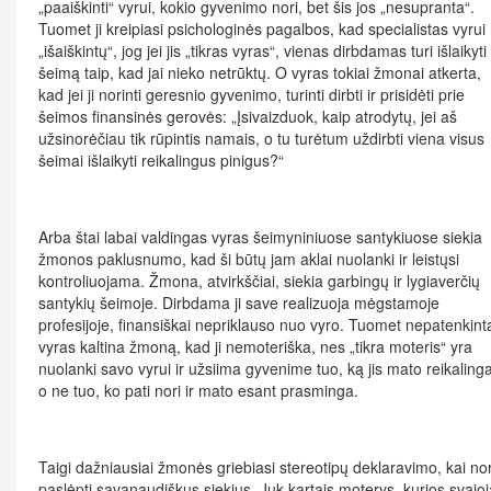
„paaiškinti“ vyrui, kokio gyvenimo nori, bet šis jos „nesupranta“.
Tuomet ji kreipiasi psichologinės pagalbos, kad specialistas vyrui
„išaiškintų“, jog jei jis „tikras vyras“, vienas dirbdamas turi išlaikyti
šeimą taip, kad jai nieko netrūktų. O vyras tokiai žmonai atkerta,
kad jei ji norinti geresnio gyvenimo, turinti dirbti ir prisidėti prie
šeimos finansinės gerovės: „Įsivaizduok, kaip atrodytų, jei aš
užsinorėčiau tik rūpintis namais, o tu turėtum uždirbti viena visus
šeimai išlaikyti reikalingus pinigus?“
Arba štai labai valdingas vyras šeimyniniuose santykiuose siekia
žmonos paklusnumo, kad ši būtų jam aklai nuolanki ir leistųsi
kontroliuojama. Žmona, atvirkščiai, siekia garbingų ir lygiaverčių
santykių šeimoje. Dirbdama ji save realizuoja mėgstamoje
profesijoje, finansiškai nepriklauso nuo vyro. Tuomet nepatenkint
vyras kaltina žmoną, kad ji nemoteriška, nes „tikra moteris“ yra
nuolanki savo vyrui ir užsiima gyvenime tuo, ką jis mato reikalinga
o ne tuo, ko pati nori ir mato esant prasminga.
Taigi dažniausiai žmonės griebiasi stereotipų deklaravimo, kai nor
paslėpti savanaudiškus siekius. Juk kartais moterys, kurios svajoj