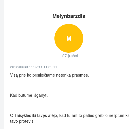
Melynbarzdis
M
127 įrašai
2012/03/30 11:32:11 11:32:11
Visą prie ko prisiliečiame netenka prasmės.
Kad būtume išganyti.
O Taisyklės iki tavęs atėjo, kad tu ant to paties grėblio neliptum k
tavo protėvis.