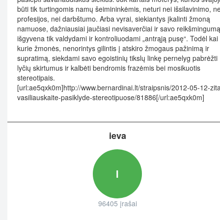
būti tik turtingomis namų šeimininkėmis, neturi nei išsilavinimo, ne
profesijos, nei darbštumo. Arba vyrai, siekiantys įkalinti žmoną
namuose, dažniausiai jaučiasi nevisaverčiai ir savo reikšmingum
išgyvena tik valdydami ir kontroliuodami „antrąją pusę“. Todėl kai
kurie žmonės, nenorintys gilintis į atskiro žmogaus pažinimą ir
supratimą, siekdami savo egoistinių tikslų linkę pernelyg pabrėžti
lyčių skirtumus ir kalbėti bendromis frazėmis bei mosikuotis
stereotipais.
[url:ae5qxk0m]http://www.bernardinai.lt/straipsnis/2012-05-12-zit
vasiliauskaite-pasiklyde-stereotipuose/81886[/url:ae5qxk0m]
ieva
I
96405 įrašai