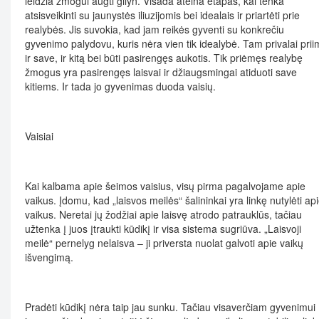
leidžia žmogui augti gilyn. Visada ateina etapas, kai tenka
atsisveikinti su jaunystės iliuzijomis bei idealais ir priartėti prie
realybės. Jis suvokia, kad jam reikės gyventi su konkrečiu
gyvenimo palydovu, kuris nėra vien tik idealybė. Tam privalai priim
ir save, ir kitą bei būti pasirengęs aukotis. Tik priėmęs realybę
žmogus yra pasirengęs laisvai ir džiaugsmingai atiduoti save
kitiems. Ir tada jo gyvenimas duoda vaisių.
Vaisiai
Kai kalbama apie šeimos vaisius, visų pirma pagalvojame apie
vaikus. Įdomu, kad „laisvos meilės“ šalininkai yra linkę nutylėti ap
vaikus. Neretai jų žodžiai apie laisvę atrodo patrauklūs, tačiau
užtenka į juos įtraukti kūdikį ir visa sistema sugriūva. „Laisvoji
meilė“ pernelyg nelaisva – ji priversta nuolat galvoti apie vaikų
išvengimą.
Pradėti kūdikį nėra taip jau sunku. Tačiau visaverčiam gyvenimui