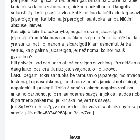
porų konfliktai, ginčai, arba, priešingai, tai tampa problema, apie
kurią niekada neužsimenama, niekada nekalbama. Daugelis
sutuoktinių tiesiog susinervina, kai kitas ima kalbėti apie tarpusav
įsipareigojimą. Kai bijoma įsipareigoti, santuoka tampa kliūtimi
abipusei laisvei.
Kas bijo prisiimti atsakomybę, negali niekam įsipareigoti.
Įsipareigojimo trūkumas sau pačiam, kaip matėme, paaiškina, ko
yra sunku, net neįmanoma įsipareigoti kitam asmeniui. Antra
vertus, kaip galima įsipareigoti, jei nežinoma, ko norima iš
gyvenimo?
Kiti galvoja, kad santuoka atneš pareigos suvokimą. Praleidžiama
daug laiko, bet tėra tik iliuzijos, svajonės, o ne tikrovė.
Laikui bėgant, tokia santuoka be tarpusavio įsipareigojimo atveda
tuštumą, beprasmiškumą, todėl abu žmonės jaučiasi nelaimingi,
nepatenkinti, prislėgti. Tokie žmonės niekada negalės rasti sau
tinkamo partnerio, jei pirmiau neatras savęs, ir jokios naudos ne
iš partnerio pakeitimo, jei kritiškai neįvertins savęs.
[url:3q1w7xaf]http://gyvenimas.delfi.lt/love/kai-santuoka-byra-kaip
smelio-pilis.d?id=58748253[/url:3q1w7xaf]
ieva