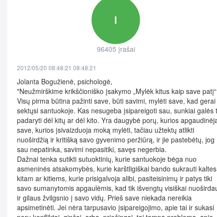
I
96405 įrašai
2012/05/20 08:48:21 08:48:21
Jolanta Bogužienė, psichologė,
"Neužmirškime krikščioniško įsakymo „Mylėk kitus kaip save patį“
Visų pirma būtina pažinti save, būti savimi, mylėti save, kad gerai
sektųsi santuokoje. Kas nesugeba įsipareigoti sau, sunkiai galės t
padaryti dėl kitų ar dėl kito. Yra daugybė porų, kurios apgaudinėj
save, kurios įsivaizduoja moką mylėti, tačiau užtektų atlikti
nuoširdžią ir kritišką savo gyvenimo peržiūrą, ir jie pastebėtų, jog
sau nepatinka, savimi nepasitiki, savęs negerbia.
Dažnai tenka sutikti sutuoktinių, kurie santuokoje bėga nuo
asmeninės atsakomybės, kurie karštligiškai bando sukrauti kaltes
kitam ar kitiems, kurie prisigalvoja alibi, pasiteisinimų ir patys tiki
savo sumanytomis apgaulėmis, kad tik išvengtų visiškai nuoširda
ir gilaus žvilgsnio į savo vidų. Prieš save niekada nereikia
apsimetinėti. Jei nėra tarpusavio įsipareigojimo, apie tai ir sukasi