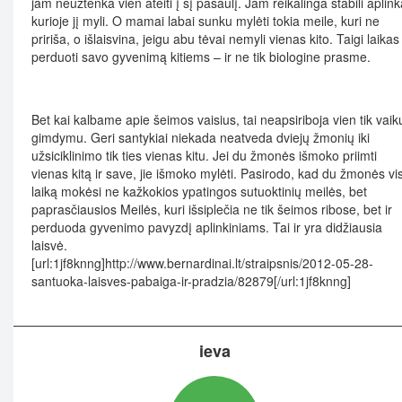
jam neužtenka vien ateiti į šį pasaulį. Jam reikalinga stabili aplink
kurioje jį myli. O mamai labai sunku mylėti tokia meile, kuri ne
pririša, o išlaisvina, jeigu abu tėvai nemyli vienas kito. Taigi laikas
perduoti savo gyvenimą kitiems – ir ne tik biologine prasme.
Bet kai kalbame apie šeimos vaisius, tai neapsiriboja vien tik vaik
gimdymu. Geri santykiai niekada neatveda dviejų žmonių iki
užsiciklinimo tik ties vienas kitu. Jei du žmonės išmoko priimti
vienas kitą ir save, jie išmoko mylėti. Pasirodo, kad du žmonės vi
laiką mokėsi ne kažkokios ypatingos sutuoktinių meilės, bet
paprasčiausios Meilės, kuri išsiplečia ne tik šeimos ribose, bet ir
perduoda gyvenimo pavyzdį aplinkiniams. Tai ir yra didžiausia
laisvė.
[url:1jf8knng]http://www.bernardinai.lt/straipsnis/2012-05-28-
santuoka-laisves-pabaiga-ir-pradzia/82879[/url:1jf8knng]
ieva