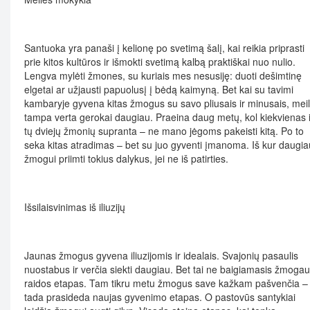
Santuoka yra panaši į kelionę po svetimą šalį, kai reikia priprasti
prie kitos kultūros ir išmokti svetimą kalbą praktiškai nuo nulio.
Lengva mylėti žmones, su kuriais mes nesusiję: duoti dešimtinę
elgetai ar užjausti papuolusį į bėdą kaimyną. Bet kai su tavimi
kambaryje gyvena kitas žmogus su savo pliusais ir minusais, mei
tampa verta gerokai daugiau. Praeina daug metų, kol kiekvienas 
tų dviejų žmonių supranta – ne mano jėgoms pakeisti kitą. Po to
seka kitas atradimas – bet su juo gyventi įmanoma. Iš kur daugia
žmogui priimti tokius dalykus, jei ne iš patirties.
Išsilaisvinimas iš iliuzijų
Jaunas žmogus gyvena iliuzijomis ir idealais. Svajonių pasaulis
nuostabus ir verčia siekti daugiau. Bet tai ne baigiamasis žmoga
raidos etapas. Tam tikru metu žmogus save kažkam pašvenčia –
tada prasideda naujas gyvenimo etapas. O pastovūs santykiai