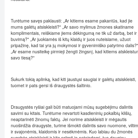
Turėtume savęs paklausti: „Ar kitiems esame pakantūs, kad jie
mums galėtų atsiskleisti?" „Ar savo mylimus žmones skatiname
komplimentais, reiškiame jiems dėkingumą ne tik už darbą, bet ir 
buvimą?" „Ar juokiamės iš kitų klaidų ir juos nuteisiame, užuot
pripažinę, kad tai yra jų mokymosi ir gyvenimiško patyrimo dalis?
„Ar esame nusiteikę pirmieji žengti žingsnį, kad kitiems atskleist
savo tiesą?"
Sukurk tokią aplinką, kad kiti jaustųsi saugiai ir galėtų atsiskleisti,
tuomet ir pats gersi iš draugystės šaltinio.
Draugystės ryšiai gali būti matuojami mūsų sugebėjimu dalintis
savimi su kitais. Turėtume nevartoti kasdieninių pokalbių klišių,
neaptarinėti žinomų faktų. Jei norime atsiskleisti ir mėgautis
nuoširdžia draugyste, turime išmokti dalintis savo nuomone, viltim
ir svajonėmis, klaidomis ir nesėkmėmis. Kuo labiau du žmonės
sugebės atsiskleisti ir kitą priimti jo neteisdami, tuo daugiau