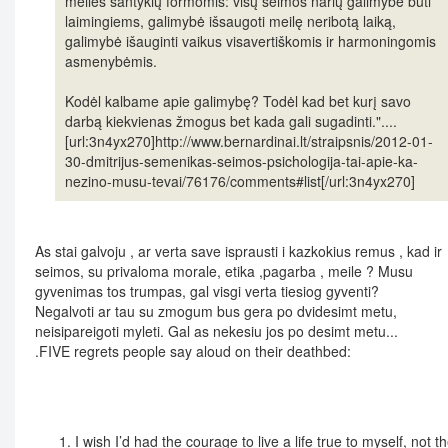
meilės santykių formomis: visų šeimos narių galimybė būti
laimingiems, galimybė išsaugoti meilę neribotą laiką,
galimybė išauginti vaikus visavertiškomis ir harmoningomis
asmenybėmis.
Kodėl kalbame apie galimybę? Todėl kad bet kurį savo
darbą kiekvienas žmogus bet kada gali sugadinti."....
[url:3n4yx270]http://www.bernardinai.lt/straipsnis/2012-01-
30-dmitrijus-semenikas-seimos-psichologija-tai-apie-ka-
nezino-musu-tevai/76176/comments#list[/url:3n4yx270]
As stai galvoju , ar verta save isprausti i kazkokius remus , kad ir
seimos, su privaloma morale, etika ,pagarba , meile ? Musu
gyvenimas tos trumpas, gal visgi verta tiesiog gyventi?
Negalvoti ar tau su zmogum bus gera po dvidesimt metu,
neisipareigoti myleti. Gal as nekesiu jos po desimt metu...
.FIVE regrets people say aloud on their deathbed:
I wish I’d had the courage to live a life true to myself, not t