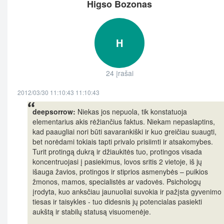
Higso Bozonas
H
24 įrašai
2012/03/30 11:10:43 11:10:43
deepsorrow:
Niekas jos nepuola, tik konstatuoja
elementarius akis rėžiančius faktus. Niekam nepaslaptins,
kad paaugliai nori būti savarankiški ir kuo greičiau suaugti,
bet norėdami tokiais tapti privalo prisiimti ir atsakomybes.
Turit protingą dukrą ir džiaukitės tuo, protingos visada
koncentruojasi į pasiekimus, lovos sritis 2 vietoje, iš jų
išauga žavios, protingos ir stiprios asmenybės – puikios
žmonos, mamos, specialistės ar vadovės. Psichologų
įrodyta, kuo anksčiau jaunuoliai suvokia ir pažįsta gyvenimo
tiesas ir taisykles - tuo didesnis jų potencialas pasiekti
aukštą ir stabilų statusą visuomenėje.