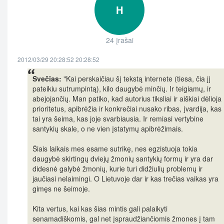
H
24 įrašai
2012/03/29 20:28:52 20:28:52
Svečias:
"Kai perskaičiau šį tekstą internete (tiesa, čia jį
pateikiu sutrumpintą), kilo daugybė minčių. Ir teigiamų, ir
abejojančių. Man patiko, kad autorius tiksliai ir aiškiai dėlioja
prioritetus, apibrėžia ir konkrečiai nusako ribas, įvardija, kas
tai yra šeima, kas joje svarbiausia. Ir remiasi vertybine
santykių skale, o ne vien įstatymų apibrėžimais.
Šiais laikais mes esame sutrikę, nes egzistuoja tokia
daugybė skirtingų dviejų žmonių santykių formų ir yra dar
didesnė galybė žmonių, kurie turi didžiulių problemų ir
jaučiasi nelaimingi. O Lietuvoje dar ir kas trečias vaikas yra
gimęs ne šeimoje.
Kita vertus, kai kas šias mintis gali palaikyti
senamadiškomis, gal net įspraudžiančiomis žmones į tam