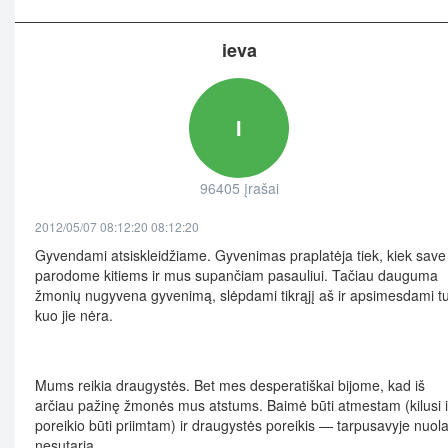
ieva
I
96405 įrašai
2012/05/07 08:12:20 08:12:20
Gyvendami atsiskleidžiame. Gyvenimas praplatėja tiek, kiek save
parodome kitiems ir mus supančiam pasauliui. Tačiau dauguma
žmonių nugyvena gyvenimą, slėpdami tikrąjį aš ir apsimesdami t
kuo jie nėra.
Mums reikia draugystės. Bet mes desperatiškai bijome, kad iš
arčiau pažinę žmonės mus atstums. Baimė būti atmestam (kilusi 
poreikio būti priimtam) ir draugystės poreikis — tarpusavyje nuola
nesutaria.