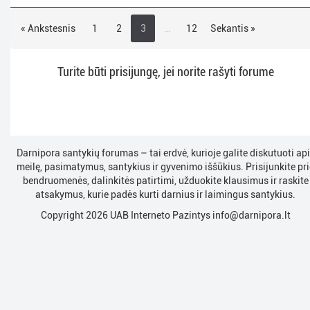
« Ankstesnis
1
2
3
…
12
Sekantis »
Turite būti prisijungę, jei norite rašyti forume
Darnipora santykių forumas – tai erdvė, kurioje galite diskutuoti ap
meilę, pasimatymus, santykius ir gyvenimo iššūkius. Prisijunkite pri
bendruomenės, dalinkitės patirtimi, užduokite klausimus ir raskite
atsakymus, kurie padės kurti darnius ir laimingus santykius.
Copyright 2026 UAB Interneto Pazintys
info@darnipora.lt