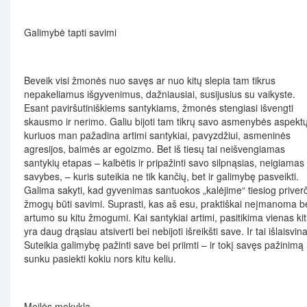
Galimybė tapti savimi
Beveik visi žmonės nuo savęs ar nuo kitų slepia tam tikrus
nepakeliamus išgyvenimus, dažniausiai, susijusius su vaikyste.
Esant paviršutiniškiems santykiams, žmonės stengiasi išvengti
skausmo ir nerimo. Galiu bijoti tam tikrų savo asmenybės aspektų
kuriuos man pažadina artimi santykiai, pavyzdžiui, asmeninės
agresijos, baimės ar egoizmo. Bet iš tiesų tai neišvengiamas
santykių etapas – kalbėtis ir pripažinti savo silpnąsias, neigiamas
savybes, – kuris suteikia ne tik kančių, bet ir galimybę pasveikti.
Galima sakyti, kad gyvenimas santuokos „kalėjime“ tiesiog priver
žmogų būti savimi. Suprasti, kas aš esu, praktiškai neįmanoma b
artumo su kitu žmogumi. Kai santykiai artimi, pasitikima vienas kit
yra daug drąsiau atsiverti bei nebijoti išreikšti save. Ir tai išlaisvina
Suteikia galimybę pažinti save bei priimti – ir tokį savęs pažinimą
sunku pasiekti kokiu nors kitu keliu.
Meilės mokykla