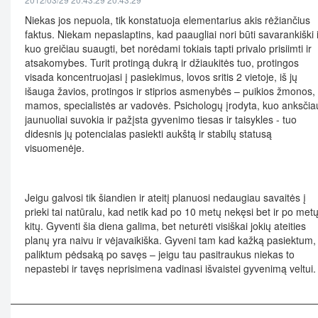
Niekas jos nepuola, tik konstatuoja elementarius akis rėžiančius
faktus. Niekam nepaslaptins, kad paaugliai nori būti savarankiški i
kuo greičiau suaugti, bet norėdami tokiais tapti privalo prisiimti ir
atsakomybes. Turit protingą dukrą ir džiaukitės tuo, protingos
visada koncentruojasi į pasiekimus, lovos sritis 2 vietoje, iš jų
išauga žavios, protingos ir stiprios asmenybės – puikios žmonos,
mamos, specialistės ar vadovės. Psichologų įrodyta, kuo anksčia
jaunuoliai suvokia ir pažįsta gyvenimo tiesas ir taisykles - tuo
didesnis jų potencialas pasiekti aukštą ir stabilų statusą
visuomenėje.
Jeigu galvosi tik šiandien ir ateitį planuosi nedaugiau savaitės į
prieki tai natūralu, kad netik kad po 10 metų nekęsi bet ir po met
kitų. Gyventi šia diena galima, bet neturėti visiškai jokių ateities
planų yra naivu ir vėjavaikiška. Gyveni tam kad kažką pasiektum,
paliktum pėdsaką po savęs – jeigu tau pasitraukus niekas to
nepastebi ir tavęs neprisimena vadinasi išvaistei gyvenimą veltui.