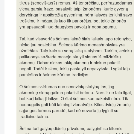
tikrus (senoviškus?) rėmus. Aš tenorėčiau, perfrazuodamas
vieną garsią frazę, pasakyti: taip, žmonėms, kurie gyveną
dorybingą ir apsibrėžtą gyvenimą, nėra laisvės tenkinti savo
troškimų ir mėgautis kuo tik panorėjus, bet tokie žmonės
yra apsaugoti nuo daugybės pavojų ir nepatogumų.
Tai, kad visavertės šeimos laimė šiais laikais tapo retenybe,
nieko jau nestebina. Šeimos kūrimo menas/mokslas yra
užmirštas. Taip kaip su senų laikų statybom. Tarkim, actekų
palikuonys kažkada mokėjo statyti sienas iš milžiniškų
akmenų. Dabar niekas tokių akmenų ir niekuo pakelti
negali. Todėl ir sienų tokių pastatyti nepavyksta. Lygiai taip
pamirštos ir šeimos kūrimo tradicijos.
O šeimos skirtumas nuo senovinių statybų tas, jog
akmeninę sieną galima pakeisti betonu. Nors ir ne taip ilgai,
bet kurį laiką ji laikys. O štai šeimos kuo pakeisti nėra. Tik
nedaugelis gali būti laimingi vienatvėje. Kitos dviejų žmonių
sąjungos formos parodė, kad nė neverta jų lyginti su
tradicine šeima.
Šeima turi galybę didelių privalumų palyginti su kitomis