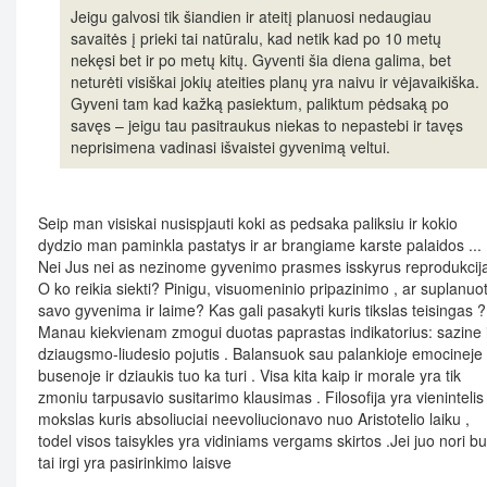
Jeigu galvosi tik šiandien ir ateitį planuosi nedaugiau
savaitės į prieki tai natūralu, kad netik kad po 10 metų
nekęsi bet ir po metų kitų. Gyventi šia diena galima, bet
neturėti visiškai jokių ateities planų yra naivu ir vėjavaikiška.
Gyveni tam kad kažką pasiektum, paliktum pėdsaką po
savęs – jeigu tau pasitraukus niekas to nepastebi ir tavęs
neprisimena vadinasi išvaistei gyvenimą veltui.
Seip man visiskai nusispjauti koki as pedsaka paliksiu ir kokio
dydzio man paminkla pastatys ir ar brangiame karste palaidos ...
Nei Jus nei as nezinome gyvenimo prasmes isskyrus reprodukcija
O ko reikia siekti? Pinigu, visuomeninio pripazinimo , ar suplanuot
savo gyvenima ir laime? Kas gali pasakyti kuris tikslas teisingas ?
Manau kiekvienam zmogui duotas paprastas indikatorius: sazine 
dziaugsmo-liudesio pojutis . Balansuok sau palankioje emocineje
busenoje ir dziaukis tuo ka turi . Visa kita kaip ir morale yra tik
zmoniu tarpusavio susitarimo klausimas . Filosofija yra vienintelis
mokslas kuris absoliuciai neevoliucionavo nuo Aristotelio laiku ,
todel visos taisykles yra vidiniams vergams skirtos .Jei juo nori bu
tai irgi yra pasirinkimo laisve