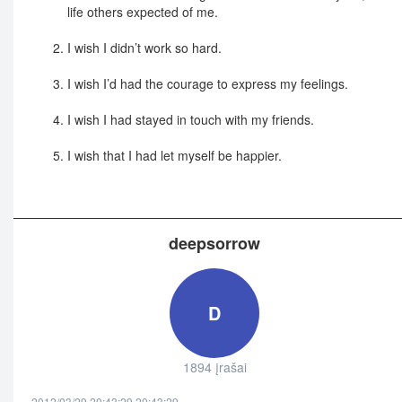
life others expected of me.
I wish I didn’t work so hard.
I wish I’d had the courage to express my feelings.
I wish I had stayed in touch with my friends.
I wish that I had let myself be happier.
deepsorrow
D
1894 įrašai
2012/03/29 20:43:29 20:43:29