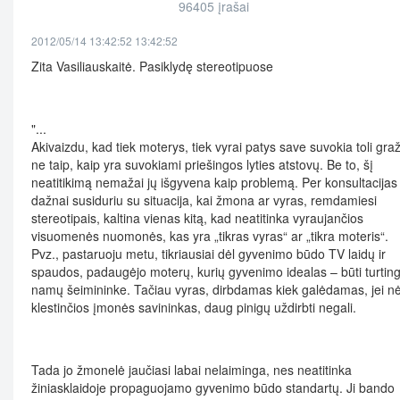
96405 įrašai
2012/05/14 13:42:52 13:42:52
Zita Vasiliauskaitė. Pasiklydę stereotipuose
"...
Akivaizdu, kad tiek moterys, tiek vyrai patys save suvokia toli gra
ne taip, kaip yra suvokiami priešingos lyties atstovų. Be to, šį
neatitikimą nemažai jų išgyvena kaip problemą. Per konsultacijas
dažnai susiduriu su situacija, kai žmona ar vyras, remdamiesi
stereotipais, kaltina vienas kitą, kad neatitinka vyraujančios
visuomenės nuomonės, kas yra „tikras vyras“ ar „tikra moteris“.
Pvz., pastaruoju metu, tikriausiai dėl gyvenimo būdo TV laidų ir
spaudos, padaugėjo moterų, kurių gyvenimo idealas – būti turtin
namų šeimininke. Tačiau vyras, dirbdamas kiek galėdamas, jei n
klestinčios įmonės savininkas, daug pinigų uždirbti negali.
Tada jo žmonelė jaučiasi labai nelaiminga, nes neatitinka
žiniasklaidoje propaguojamo gyvenimo būdo standartų. Ji bando