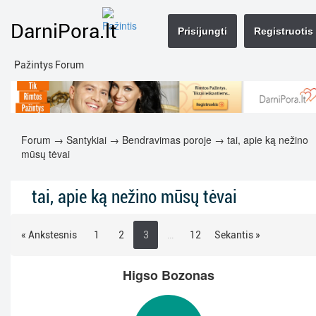
DarniPora.lt
Prisijungti
Registruotis
Pažintys Forum
Forum
→
Santykiai
→
Bendravimas poroje
→ tai, apie ką nežino
mūsų tėvai
tai, apie ką nežino mūsų tėvai
« Ankstesnis
1
2
3
…
12
Sekantis »
Higso Bozonas