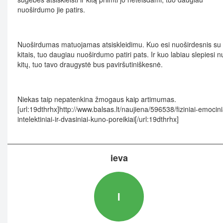
nuoširdumo jie patirs.
Nuoširdumas matuojamas atsiskleidimu. Kuo esi nuoširdesnis su
kitais, tuo daugiau nuoširdumo patiri pats. Ir kuo labiau slepiesi n
kitų, tuo tavo draugystė bus paviršutiniškesnė.
Niekas taip nepatenkina žmogaus kaip artimumas.
[url:19dthrhx]http://www.balsas.lt/naujiena/596538/fiziniai-emocini
intelektiniai-ir-dvasiniai-kuno-poreikiai[/url:19dthrhx]
ieva
I