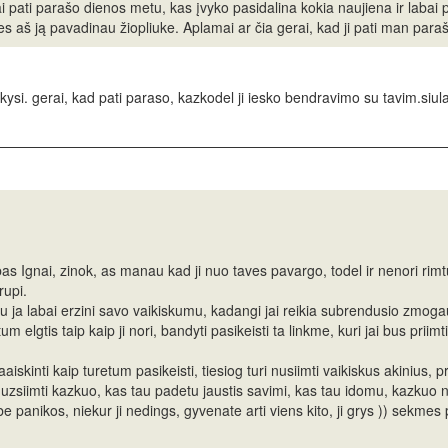
i pati parašo dienos metu, kas įvyko pasidalina kokia naujiena ir labai 
nes aš ją pavadinau žiopliuke. Aplamai ar čia gerai, kad ji pati man para
akysi. gerai, kad pati paraso, kazkodel ji iesko bendravimo su tavim.siula
s Ignai, zinok, as manau kad ji nuo taves pavargo, todel ir nenori rimtu 
 rupi.
tu ja labai erzini savo vaikiskumu, kadangi jai reikia subrendusio zmoga
etum elgtis taip kaip ji nori, bandyti pasikeisti ta linkme, kuri jai bus priimti
skinti kaip turetum pasikeisti, tiesiog turi nusiimti vaikiskus akinius, pra
 uzsiimti kazkuo, kas tau padetu jaustis savimi, kas tau idomu, kazkuo 
e panikos, niekur ji nedings, gyvenate arti viens kito, ji grys )) sekme