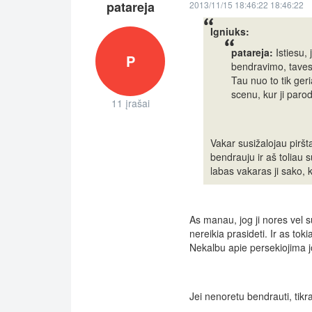
patareja
2013/11/15 18:46:22 18:46:22
Igniuks:
patareja:
Istiesu, 
P
bendravimo, taves
Tau nuo to tik geria
scenu, kur ji parod
11 įrašai
Vakar susižalojau piršta
bendrauju ir aš toliau 
labas vakaras ji sako, 
As manau, jog ji nores vel su 
nereikia prasideti. Ir as toki
Nekalbu apie persekiojima jos
Jei nenoretu bendrauti, tikra