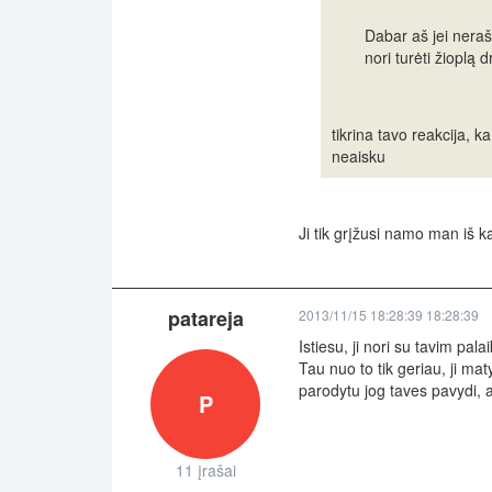
Dabar aš jei neraš
nori turėti žioplą
tikrina tavo reakcija, k
neaisku
Ji tik grįžusi namo man iš kar
patareja
2013/11/15 18:28:39 18:28:39
Istiesu, ji nori su tavim pal
Tau nuo to tik geriau, ji maty
parodytu jog taves pavydi, ar 
P
11 įrašai