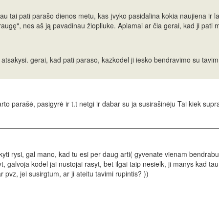
au tai pati parašo dienos metu, kas įvyko pasidalina kokia naujiena ir l
 draugę", nes aš ją pavadinau žiopliuke. Aplamai ar čia gerai, kad ji pati
a atsakysi. gerai, kad pati paraso, kazkodel ji iesko bendravimo su tavim.
to parašė, pasigyrė ir t.t netgi ir dabar su ja susirašinėju Tai kiek supran
aikyti rysi, gal mano, kad tu esi per daug arti( gyvenate vienam bendrabut
t, galvoja kodel jai nustojai rasyt, bet ilgai taip nesielk, ji manys kad tau 
pvz, jei susirgtum, ar ji ateitu tavimi rupintis? ))