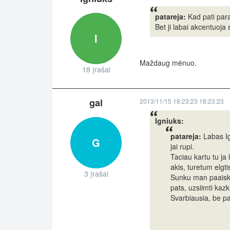
patareja:
Kad pati paras
Bet ji labai akcentuoja 
I
Maždaug mėnuo.
18 įrašai
gal
2013/11/15 18:23:23 18:23:23
Igniuks:
patareja:
Labas Ign
G
jai rupi.
Taciau kartu tu ja
akis, turetum elgtis
3 įrašai
Sunku man paaiskint
pats, uzsiimti kaz
Svarbiausia, be pa