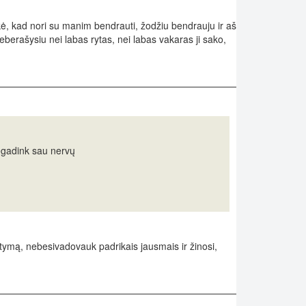
 sakė, kad nori su manim bendrauti, žodžiu bendrauju ir aš
neberašysiu nei labas rytas, nei labas vakaras ji sako,
egadink sau nervų
ąstymą, nebesivadovauk padrikais jausmais ir žinosi,