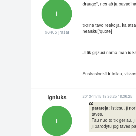
draugę", nes aš ją pavadinau
I
tikrina tavo reakcija, ka ats
neaisku[/quote]
96405 įrašai
Ji tik grįžusi namo man iš kar
Susirasinekit ir toliau, visk
Igniuks
2013/11/15 18:36:25 18:36:25
patareja:
Istiesu, ji no
taves.
I
Tau nuo to tik geriau, ji
ji parodytu jog taves pav