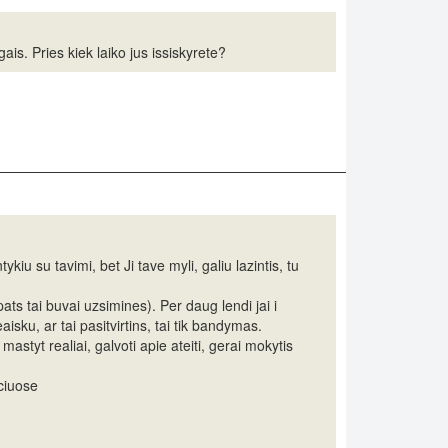
gais. Pries kiek laiko jus issiskyrete?
iu su tavimi, bet Ji tave myli, galiu lazintis, tu
ats tai buvai uzsimines). Per daug lendi jai i
eaisku, ar tai pasitvirtins, tai tik bandymas.
mastyt realiai, galvoti apie ateiti, gerai mokytis
yciuose