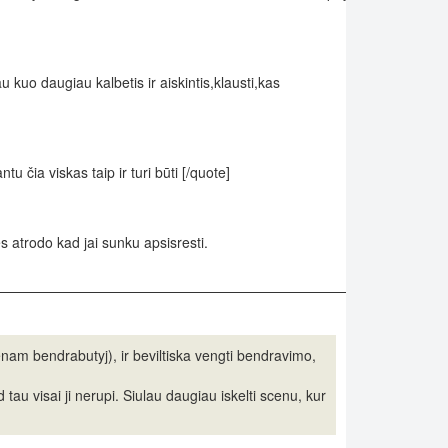
u kuo daugiau kalbetis ir aiskintis,klausti,kas
tu čia viskas taip ir turi būti [/quote]
es atrodo kad jai sunku apsisresti.
vienam bendrabutyj), ir beviltiska vengti bendravimo,
d tau visai ji nerupi. Siulau daugiau iskelti scenu, kur