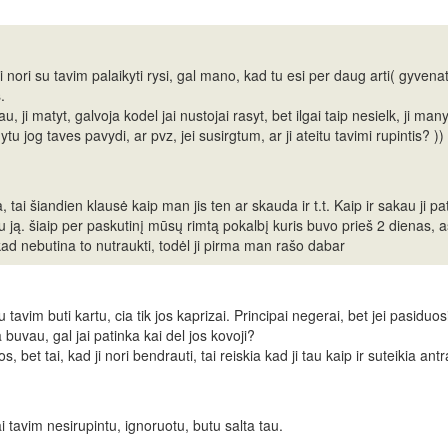
ji nori su tavim palaikyti rysi, gal mano, kad tu esi per daug arti( gyvena
.
u, ji matyt, galvoja kodel jai nustojai rasyt, bet ilgai taip nesielk, ji man
ytu jog taves pavydi, ar pvz, jei susirgtum, ar ji ateitu tavimi rupintis? ))
, tai šiandien klausė kaip man jis ten ar skauda ir t.t. Kaip ir sakau ji 
su ją. šiaip per paskutinį mūsų rimtą pokalbį kuris buvo prieš 2 dienas, 
kad nebutina to nutraukti, todėl ji pirma man rašo dabar
tavim buti kartu, cia tik jos kaprizai. Principai negerai, bet jei pasiduosi
a buvau, gal jai patinka kai del jos kovoji?
, bet tai, kad ji nori bendrauti, tai reiskia kad ji tau kaip ir suteikia ant
i tavim nesirupintu, ignoruotu, butu salta tau.