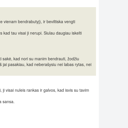
te vienam bendrabutyj), ir beviltiska vengti
ys kad tau visai ji nerupi. Siulau daugiau iskelti
pati sakė, kad nori su manim bendrauti, žodžiu
aš jai pasakiau, kad neberašysiu nei labas rytas, nei
, ji visai nuleis rankas ir galvos, kad isvis su tavim
ra sansa.