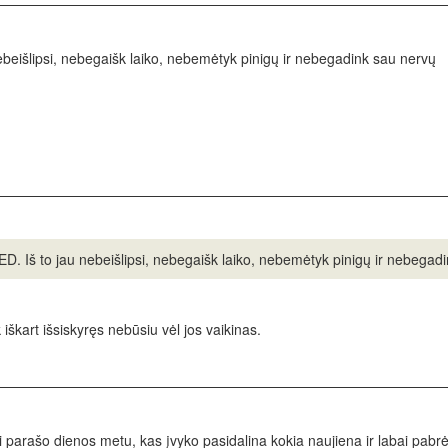
eišlipsi, nebegaišk laiko, nebemėtyk pinigų ir nebegadink sau nervų
Iš to jau nebeišlipsi, nebegaišk laiko, nebemėtyk pinigų ir nebegad
k iškart išsiskyręs nebūsiu vėl jos vaikinas.
i parašo dienos metu, kas įvyko pasidalina kokia naujiena ir labai pabrėž