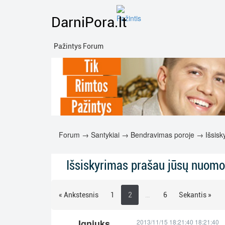
DarniPora.lt
Pažintys Forum
Forum
→
Santykiai
→
Bendravimas poroje
→ Išsisky
Išsiskyrimas prašau jūsų nuomo
« Ankstesnis
1
2
…
6
Sekantis »
Igniuks
2013/11/15 18:21:40 18:21:40