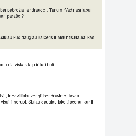
abai pabrėžia tą "draugė". Tarkim "Vadinasi labai
 man parašo ?
siulau kuo daugiau kalbetis ir aiskintis,klausti,kas
tu čia viskas taip ir turi būti
yj), ir beviltiska vengti bendravimo, taves.
visai ji nerupi. Siulau daugiau iskelti scenu, kur ji