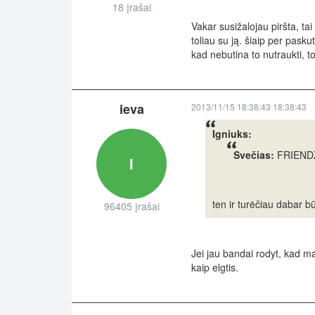
18 įrašai
Vakar susižalojau piršta, tai
toliau su ją. šiaip per pask
kad nebutina to nutraukti, t
ieva
2013/11/15 18:38:43 18:38:43
Igniuks:
Svečias:
FRIENDZO
I
ten ir turėčiau dabar bū
96405 įrašai
Jei jau bandai rodyt, kad mą
kaip elgtis.