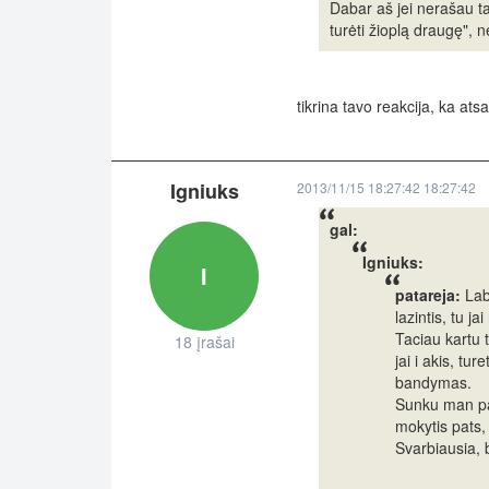
Dabar aš jei nerašau ta
turėti žioplą draugę", 
tikrina tavo reakcija, ka ats
Igniuks
2013/11/15 18:27:42 18:27:42
gal:
Igniuks:
I
patareja:
Laba
lazintis, tu jai
Taciau kartu 
18 įrašai
jai i akis, tur
bandymas.
Sunku man paai
mokytis pats,
Svarbiausia, b