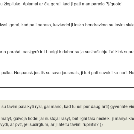
 žiopliuke. Aplamai ar čia gerai, kad ji pati man parašo ?[/quote]
akysi. gerai, kad pati paraso, kazkodel ji iesko bendravimo su tavim.siula
to parašė, pasigyrė ir t.t netgi ir dabar su ja susirašinėju Tai kiek supran
as puiku. Nespausk jos tik su savo jausmais, ji turi pati suvokti ko nori. N
ri su tavim palaikyti rysi, gal mano, kad tu esi per daug arti( gyvenate 
 matyt, galvoja kodel jai nustojai rasyt, bet ilgai taip nesielk, ji manys ka
ydi, ar pvz, jei susirgtum, ar ji ateitu tavimi rupintis? ))