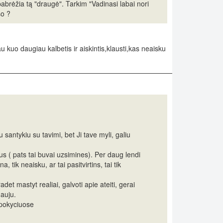
pabrėžia tą "draugė". Tarkim "Vadinasi labai nori
šo ?
u kuo daugiau kalbetis ir aiskintis,klausti,kas neaisku
santykiu su tavimi, bet Ji tave myli, galiu
us ( pats tai buvai uzsimines). Per daug lendi
na, tik neaisku, ar tai pasitvirtins, tai tik
det mastyt realiai, galvoti apie ateiti, gerai
nauju.
s pokyciuose