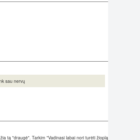
ink sau nervų
ia tą "draugė". Tarkim "Vadinasi labai nori turėti žioplą