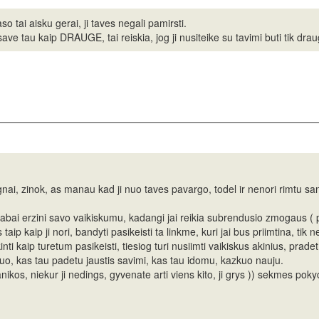
o tai aisku gerai, ji taves negali pamirsti.
save tau kaip DRAUGE, tai reiskia, jog ji nusiteike su tavimi buti tik drau
ai, zinok, as manau kad ji nuo taves pavargo, todel ir nenori rimtu santyk
 labai erzini savo vaikiskumu, kadangi jai reikia subrendusio zmogaus ( p
 taip kaip ji nori, bandyti pasikeisti ta linkme, kuri jai bus priimtina, tik n
i kaip turetum pasikeisti, tiesiog turi nusiimti vaikiskus akinius, pradet 
kuo, kas tau padetu jaustis savimi, kas tau idomu, kazkuo nauju.
nikos, niekur ji nedings, gyvenate arti viens kito, ji grys )) sekmes pok