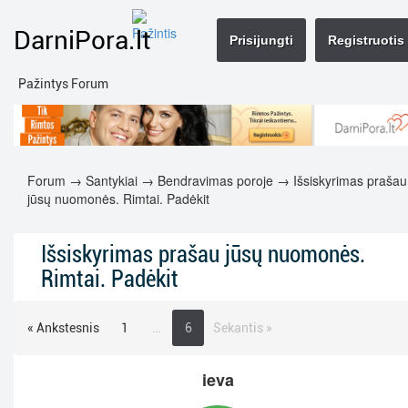
DarniPora.lt
Prisijungti
Registruotis
Pažintys Forum
Forum
→
Santykiai
→
Bendravimas poroje
→ Išsiskyrimas prašau
jūsų nuomonės. Rimtai. Padėkit
Išsiskyrimas prašau jūsų nuomonės.
Rimtai. Padėkit
« Ankstesnis
1
…
6
Sekantis »
ieva