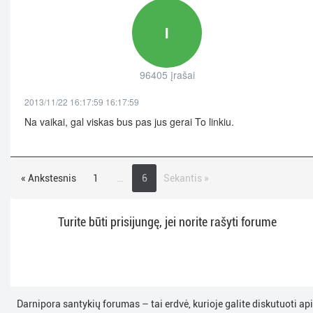
I
96405 įrašai
2013/11/22 16:17:59 16:17:59
Na vaikai, gal viskas bus pas jus gerai To linkiu.
« Ankstesnis
1
…
6
Sekantis »
Turite būti prisijungę, jei norite rašyti forume
Darnipora santykių forumas – tai erdvė, kurioje galite diskutuoti ap