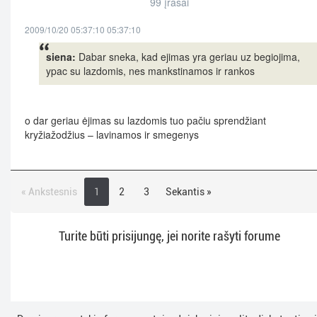
99 įrašai
2009/10/20 05:37:10 05:37:10
siena:
Dabar sneka, kad ejimas yra geriau uz begiojima,
ypac su lazdomis, nes mankstinamos ir rankos
o dar geriau ėjimas su lazdomis tuo pačiu sprendžiant
kryžiažodžius – lavinamos ir smegenys
« Ankstesnis
1
2
3
Sekantis »
Turite būti prisijungę, jei norite rašyti forume