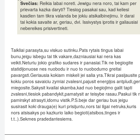
Svečias:
Reikia labai noreti. Jewigu nera noro, tai kam per
prievarta kazka daryti? Tiesiog pasakai sau, kad keliesi
kasdien tam tikra valanda be jokiu atsikalbinejimu. Ir darai
tai kokia savaite ar, geriau, dvi. Issivystys iprotis ir galiausiai
nebereikes prisivertineti.
Taikliai parasyta,su viskuo sutinku.Pats rytais tingus labai
bunu,jeigu isbegu tai tik vakare,dazniausiai kai nera kas
veikti.Neturiu jokio grafiko sudares ir panasiai.Tik ne begiogite
statidijonuose nes nuobodu ir nuo to nuobodumo greitai
pavargsti.Geriausia kokiam miskeli jei salia yra.Tikrai pasijausite 
kokiu poros savaiciu zymiai zvalesni,pajusit energijos antpludi,ger
miegosite.Sakysit kvailai skamba,kad nuo begiojimo galit tapti
zvalesni,tiesiok pabandykit,pamatysit ar teisybe rasau.Paskui tik 
pamirskyt atrasyti,idomu vistik.P.S.beje dar geriau bus jeigu
susirasit koki drauga(e) kuri prisijuntu,nors tai ilgai netruks,kuris
nors atsisakys po kazkurio laiko begioti(atsibos,tinges ir
t.t..).Sekmes pradedantesiems.