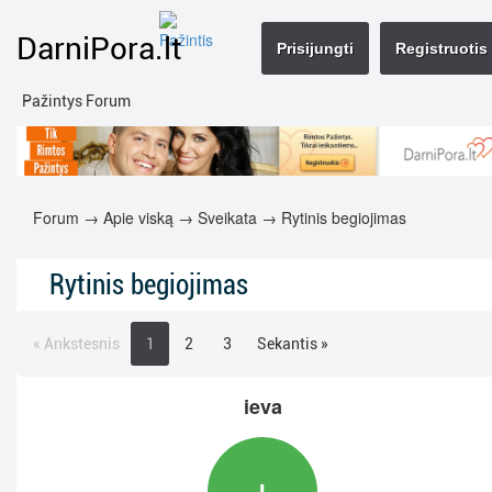
DarniPora.lt
Prisijungti
Registruotis
Pažintys Forum
Forum
→
Apie viską
→
Sveikata
→ Rytinis begiojimas
Rytinis begiojimas
« Ankstesnis
1
2
3
Sekantis »
ieva
I