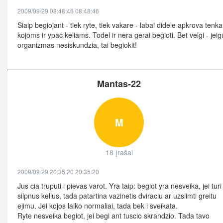
2009/09/29 08:48:46 08:48:46
Siaip begiojant - tiek ryte, tiek vakare - labai didele apkrova tenka
kojoms ir ypac keliams. Todel ir nera gerai begioti. Bet velgi - jeig
organizmas nesiskundzia, tai begiokit!
Mantas-22
M
18 įrašai
2009/09/29 20:35:20 20:35:20
Jus cia truputi i pievas varot. Yra taip: begiot yra nesveika, jei turi
silpnus kelius, tada patartina vazinetis dviraciu ar uzsiimti greitu
ejimu. Jei kojos laiko normaliai, tada bek i sveikata.
Ryte nesveika begiot, jei begi ant tuscio skrandzio. Tada tavo