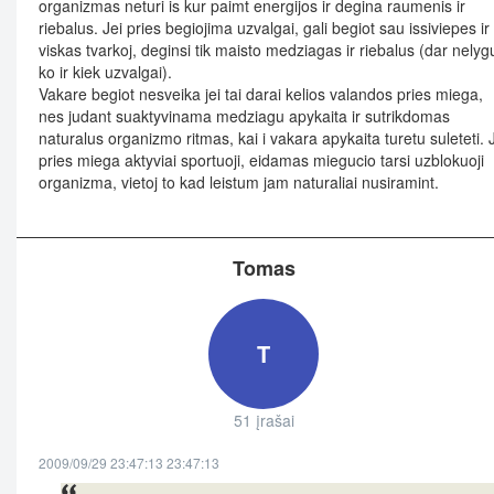
organizmas neturi is kur paimt energijos ir degina raumenis ir
riebalus. Jei pries begiojima uzvalgai, gali begiot sau issiviepes ir
viskas tvarkoj, deginsi tik maisto medziagas ir riebalus (dar nelyg
ko ir kiek uzvalgai).
Vakare begiot nesveika jei tai darai kelios valandos pries miega,
nes judant suaktyvinama medziagu apykaita ir sutrikdomas
naturalus organizmo ritmas, kai i vakara apykaita turetu suleteti. 
pries miega aktyviai sportuoji, eidamas miegucio tarsi uzblokuoji
organizma, vietoj to kad leistum jam naturaliai nusiramint.
Tomas
T
51 įrašai
2009/09/29 23:47:13 23:47:13