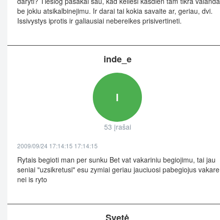
daryti? Tiesiog pasakai sau, kad keliesi kasdien tam tikra valanda
be jokiu atsikalbinejimu. Ir darai tai kokia savaite ar, geriau, dvi.
Issivystys iprotis ir galiausiai nebereikes prisivertineti.
inde_e
I
53 įrašai
2009/09/24 17:14:15 17:14:15
Rytais begioti man per sunku Bet vat vakariniu begiojimu, tai jau
seniai "uzsikretusi" esu zymiai geriau jauciuosi pabegiojus vakare
nei is ryto
Svetė