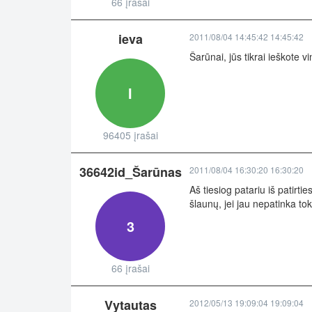
66 įrašai
ieva
2011/08/04 14:45:42 14:45:42
Šarūnai, jūs tikrai ieškote v
I
96405 įrašai
36642id_Šarūnas
2011/08/04 16:30:20 16:30:20
Aš tiesiog patariu iš patir
šlaunų, jei jau nepatinka to
3
66 įrašai
Vytautas
2012/05/13 19:09:04 19:09:04