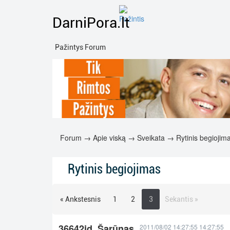
DarniPora.lt
Pažintys Forum
Forum
→
Apie viską
→
Sveikata
→ Rytinis begiojim
Rytinis begiojimas
« Ankstesnis
1
2
3
Sekantis »
36642id_Šarūnas
2011/08/02 14:27:55 14:27:55