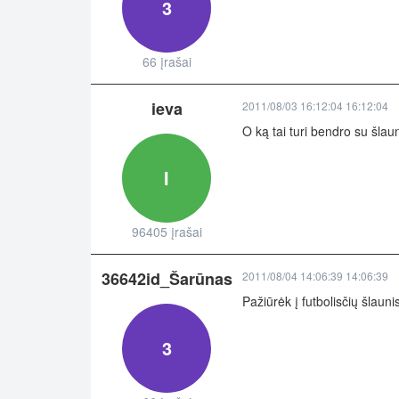
3
66 įrašai
ieva
2011/08/03 16:12:04 16:12:04
O ką tai turi bendro su šlau
I
96405 įrašai
36642id_Šarūnas
2011/08/04 14:06:39 14:06:39
Pažiūrėk į futbolisčių šlaun
3