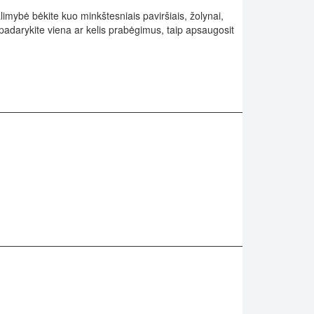
alimybė bėkite kuo minkštesniais paviršiais, žolynai,
adarykite viena ar kelis prabėgimus, taip apsaugosit