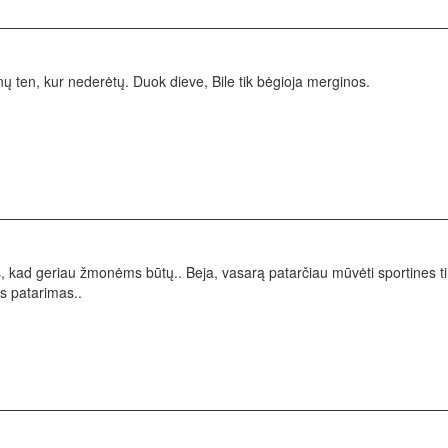
inų ten, kur nederėtų. Duok dieve, Bile tik bėgioja merginos.
ties, kad geriau žmonėms būtų.. Beja, vasarą patarčiau mūvėti sportine
ks patarimas..