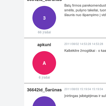
Batų firmos parekomenduoti n
smėlis, pušyno takeliai, tu
šlaunis nuo išpampimo į vi
3
66 įrašai
apkuni
2011/08/02 14:53:28 14:53:28
Kalbėkitre žmogiškai - o ka
A
6 įrašai
36642id_Šarūnas
2011/08/03 15:19:04 15:19:04
Įnirtingas įsibėgėjimas ir s