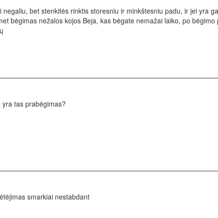
egaliu, bet stenkitės rinktis storesniu ir minkštesniu padu, ir jei yra g
omet bėgimas nežalos kojos Beja, kas bėgate nemažai laiko, po bėgimo p
dų
s yra tas prabėgimas?
ulėtėjimas smarkiai nestabdant