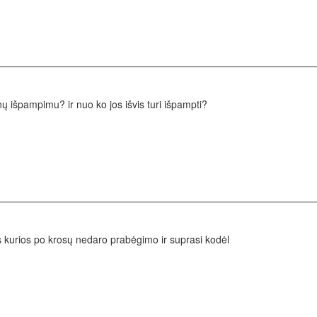
nų išpampimu? ir nuo ko jos išvis turi išpampti?
is kurios po krosų nedaro prabėgimo ir suprasi kodėl