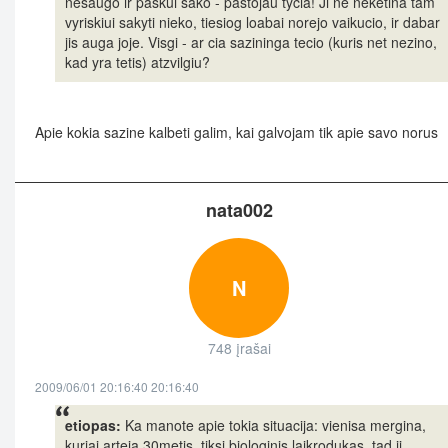
nesaugo ir paskui sako - pastojau tycia! Ji ne neketina tam
vyriskiui sakyti nieko, tiesiog loabai norejo vaikucio, ir dabar
jis auga joje. Visgi - ar cia sazininga tecio (kuris net nezino,
kad yra tetis) atzvilgiu?
Apie kokia sazine kalbeti galim, kai galvojam tik apie savo norus
nata002
N
748 įrašai
2009/06/01 20:16:40 20:16:40
etiopas:
Ka manote apie tokia situacija: vienisa mergina,
kuriai arteja 30metis, tiksi biologinis laikrodukas, tad ji