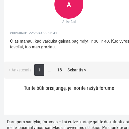
A
3 įrašai
2009/06/01 22:26:41 22:26:41
O as manau, kad vaikiuka galima pagimdyti ir 30, ir 40. Kuo vyres
teveliai, tuo man graziau.
« Ankstesnis
1
…
18
Sekantis »
Turite būti prisijungę, jei norite rašyti forume
Darnipora santykių forumas – tai erdvė, kurioje galite diskutuoti ap
meilę, pasimatymus, santykius ir gyvenimo iššūkius. Prisijunkite pri