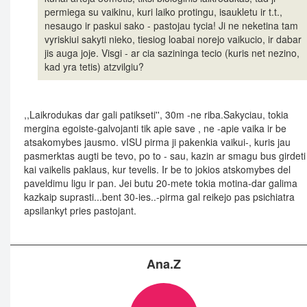
permiega su vaikinu, kuri laiko protingu, isaukletu ir t.t.,
nesaugo ir paskui sako - pastojau tycia! Ji ne neketina tam
vyriskiui sakyti nieko, tiesiog loabai norejo vaikucio, ir dabar
jis auga joje. Visgi - ar cia sazininga tecio (kuris net nezino,
kad yra tetis) atzvilgiu?
,,Laikrodukas dar gali patikseti'', 30m -ne riba.Sakyciau, tokia
mergina egoiste-galvojanti tik apie save , ne -apie vaika ir be
atsakomybes jausmo. vISU pirma ji pakenkia vaikui-, kuris jau
pasmerktas augti be tevo, po to - sau, kazin ar smagu bus girdeti 
kai vaikelis paklaus, kur tevelis. Ir be to jokios atskomybes del
paveldimu ligu ir pan. Jei butu 20-mete tokia motina-dar galima
kazkaip suprasti...bent 30-ies..-pirma gal reikejo pas psichiatra
apsilankyt pries pastojant.
Ana.Z