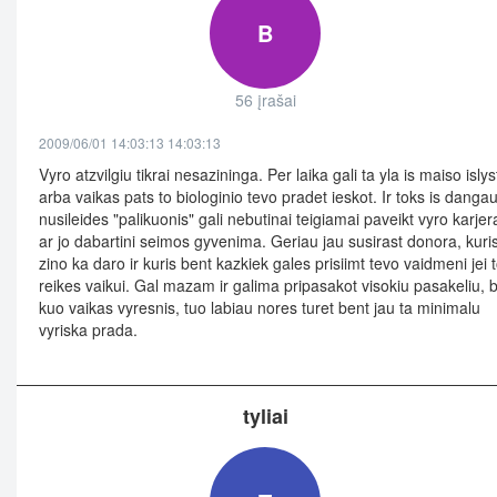
B
56 įrašai
2009/06/01 14:03:13 14:03:13
Vyro atzvilgiu tikrai nesazininga. Per laika gali ta yla is maiso islys
arba vaikas pats to biologinio tevo pradet ieskot. Ir toks is danga
nusileides "palikuonis" gali nebutinai teigiamai paveikt vyro karjer
ar jo dabartini seimos gyvenima. Geriau jau susirast donora, kuri
zino ka daro ir kuris bent kazkiek gales prisiimt tevo vaidmeni jei 
reikes vaikui. Gal mazam ir galima pripasakot visokiu pasakeliu, 
kuo vaikas vyresnis, tuo labiau nores turet bent jau ta minimalu
vyriska prada.
tyliai