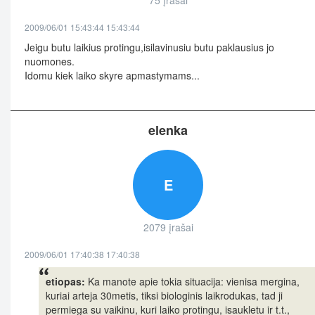
75 įrašai
2009/06/01 15:43:44 15:43:44
Jeigu butu laikius protingu,isilavinusiu butu paklausius jo
nuomones.
Idomu kiek laiko skyre apmastymams...
elenka
E
2079 įrašai
2009/06/01 17:40:38 17:40:38
etiopas:
Ka manote apie tokia situacija: vienisa mergina,
kuriai arteja 30metis, tiksi biologinis laikrodukas, tad ji
permiega su vaikinu, kuri laiko protingu, isaukletu ir t.t.,