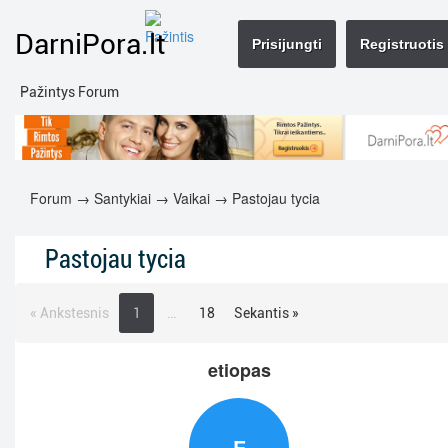
DarniPora.lt
Prisijungti
Registruotis
Pažintys Forum
Forum
→
Santykiai
→
Vaikai
→ Pastojau tycia
Pastojau tycia
« Ankstesnis
1
…
18
Sekantis »
etiopas
E