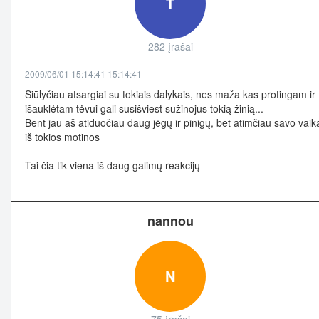
T
282 įrašai
2009/06/01 15:14:41 15:14:41
Siūlyčiau atsargiai su tokiais dalykais, nes maža kas protingam ir
išauklėtam tėvui gali susišviest sužinojus tokią žinią...
Bent jau aš atiduočiau daug jėgų ir pinigų, bet atimčiau savo vaik
iš tokios motinos
Tai čia tik viena iš daug galimų reakcijų
nannou
N