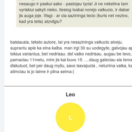
nesaugo ir paskui sako - pastojau tycia! Ji ne neketina tam
vyriskiui sakyti nieko, tiesiog loabai norejo vaikucio, ir dabar
jis auga joje. Visgi - ar cia sazininga tecio (kuris net nezino,
kad yra tetis) atzvilgiu?
baisiausia, teksto autore, tai yra nesazininga vaikucio atveju.
suprantu apie ka eina kalba. man irgi 30 su uodegyte, galvojau a
tokius variantus, bet nedrisau. del vaiko nedrisau. augau be tevo, 
pamaciau 11metu, mire jis kai buvo 15. ....daug galeciau sia tem
diskutuot, bet per daug myliu, savo issvajuota , neturima vaika, k
atimciau is jo laime ir pilna seima:(
Leo
L