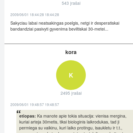
543 įrašai
2009/06/01 18:44:28 18:44:28
Sakyciau labai neatsakingas poelgis, netgi ir desperatiskai
bandandziai pasivyti gyvenima beviltiskai 30-metei...
kora
K
2495 įrašai
2009/06/01 19:48:57 19:48:57
etiopas:
Ka manote apie tokia situacija: vienisa mergina,
kuriai arteja 30metis, tiksi biologinis laikrodukas, tad ji
permiega su vaikinu, kuri laiko protingu, isaukletu ir t.t.,