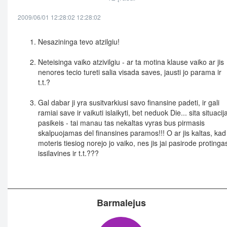
2009/06/01 12:28:02 12:28:02
Nesazininga tevo atzilgiu!
Neteisinga vaiko atzivilgiu - ar ta motina klause vaiko ar jis
nenores tecio tureti salia visada saves, jausti jo parama ir
t.t.?
Gal dabar ji yra susitvarkiusi savo finansine padeti, ir gali
ramiai save ir vaikuti islaikyti, bet neduok Die... sita situacij
pasikeis - tai manau tas nekaltas vyras bus pirmasis
skalpuojamas del finansines paramos!!! O ar jis kaltas, kad
moteris tiesiog norejo jo vaiko, nes jis jai pasirode protinga
issilavines ir t.t.???
Barmalejus