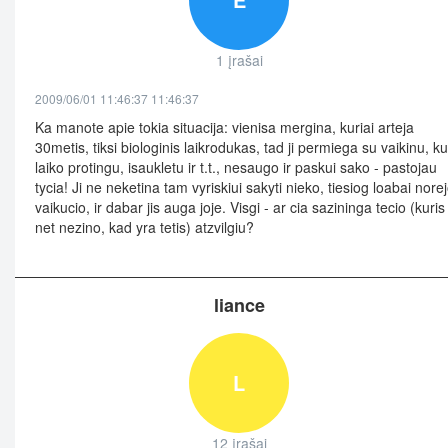
1 įrašai
2009/06/01 11:46:37 11:46:37
Ka manote apie tokia situacija: vienisa mergina, kuriai arteja
30metis, tiksi biologinis laikrodukas, tad ji permiega su vaikinu, ku
laiko protingu, isaukletu ir t.t., nesaugo ir paskui sako - pastojau
tycia! Ji ne neketina tam vyriskiui sakyti nieko, tiesiog loabai nore
vaikucio, ir dabar jis auga joje. Visgi - ar cia sazininga tecio (kuris
net nezino, kad yra tetis) atzvilgiu?
liance
L
12 įrašai