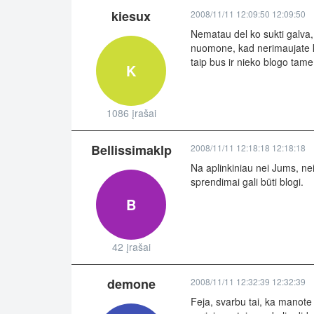
kiesux
2008/11/11 12:09:50 12:09:50
Nematau del ko sukti galva, 
nuomone, kad nerimaujate k
taip bus ir nieko blogo tam
K
1086 įrašai
Bellissimaklp
2008/11/11 12:18:18 12:18:18
Na aplinkiniau nei Jums, nei
sprendimai gali būti blogi.
B
42 įrašai
demone
2008/11/11 12:32:39 12:32:39
Feja, svarbu tai, ka manote j