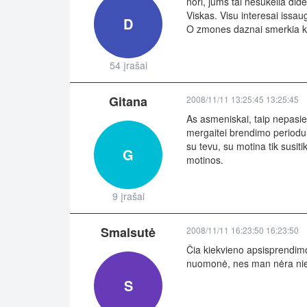
nori, jums tai nesukelia didel
Viskas. Visu interesai issaug
D
O zmones daznai smerkia ki
54 įrašai
Gitana
2008/11/11 13:25:45 13:25:45
As asmeniskai, taip nepasiel
mergaitei brendimo periodu.
su tevu, su motina tik susit
G
motinos.
9 įrašai
Smalsutė
2008/11/11 16:23:50 16:23:50
Čia kiekvieno apsisprendimo 
nuomonė, nes man nėra niek
S