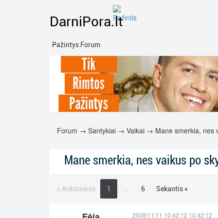
DarniPora.lt
Pažintys Forum
Forum
→
Santykiai
→
Vaikai
→ Mane smerkia, nes v
Mane smerkia, nes vaikus po sk
« Ankstesnis
1
…
6
Sekantis »
Fėja
2008/11/11 10:42:12 10:42:12