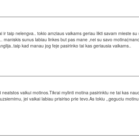
 ir taip nelengva.. tokio amziaus vaikams geriau likti savam mieste su 
. maniskis sunus labiau linkes but pas mane ,nei su savo motina(mano 
anglija..taip kad manau jog feje pasirinko tai kas geriausia vaikams..
neatstos vaikui motinos.Tikrai mylinti motina pasirinktu ne tai kas naudin
zsiemimu, jei vaikai labiau prisiriso prie tevo.As tokiu ,,geguciu moti