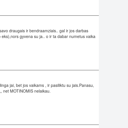
savo draugais ir bendraamziais.. gal ir jos darbas
eks),nors gyvena su ja.. o ir ta dabar numetus vaika
ga jai, bet jos vaikams , ir pasiliktu su jais.Panasu,
nu,, net MOTINOMIS nelaikau.