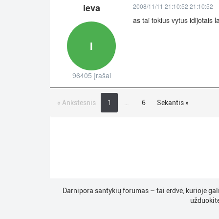
ieva
2008/11/11 21:10:52 21:10:52
as tai tokius vytus idijotais l
I
96405 įrašai
« Ankstesnis
1
…
6
Sekantis »
Darnipora santykių forumas – tai erdvė, kurioje gal
užduokite