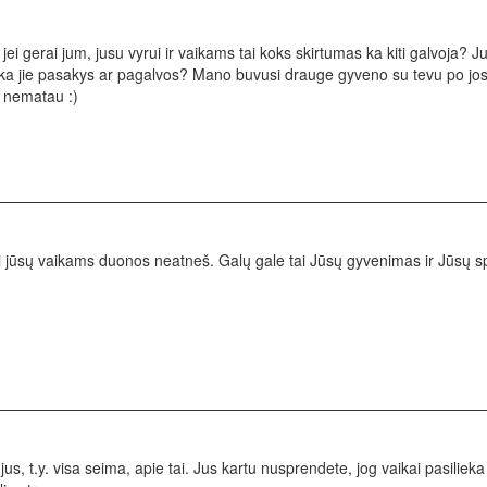
jei gerai jum, jusu vyrui ir vaikams tai koks skirtumas ka kiti galvoja? J
a jie pasakys ar pagalvos? Mano buvusi drauge gyveno su tevu po jos 
e nematau :)
 jūsų vaikams duonos neatneš. Galų gale tai Jūsų gyvenimas ir Jūsų spren
us, t.y. visa seima, apie tai. Jus kartu nusprendete, jog vaikai pasilieka