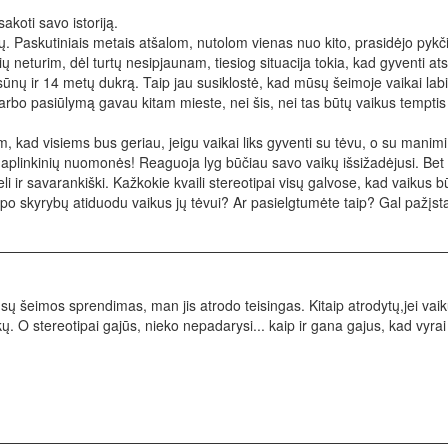
koti savo istoriją.
 Paskutiniais metais atšalom, nutolom vienas nuo kito, prasidėjo pykčia
ų neturim, dėl turtų nesipjaunam, tiesiog situacija tokia, kad gyventi ats
nų ir 14 metų dukrą. Taip jau susiklostė, kad mūsų šeimoje vaikai labia
darbo pasiūlymą gavau kitam mieste, nei šis, nei tas būtų vaikus temptis 
, kad visiems bus geriau, jeigu vaikai liks gyventi su tėvu, o su manim
 aplinkinių nuomonės! Reaguoja lyg būčiau savo vaikų išsižadėjusi. Bet
deli ir savarankiški. Kažkokie kvaili stereotipai visų galvose, kad vaikus b
po skyrybų atiduodu vaikus jų tėvui? Ar pasielgtumėte taip? Gal pažįstat
ų šeimos sprendimas, man jis atrodo teisingas. Kitaip atrodytų,jei vaiku
 O stereotipai gajūs, nieko nepadarysi... kaip ir gana gajus, kad vyrai