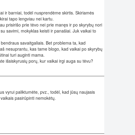
i ir barniai, todėl nusprendėme skirtis. Skiriamės
kirai tapo lengviau nei kartu.
u prisirišo prie tėvo nei prie manęs ir po skyrybų nori
su savimi, mokyklas keisti ir panašiai. Juk vaikai to
i bendraus savaitgaliais. Bet problema ta, kad
 aš nesuprantu, kas tame blogo, kad vaikai po skyrybų
ūtinai turi auginti mama.
e išsiskyrusių porų, kur vaikai irgi auga su tėvu?
s vyrui paliktumėte, pvz., todėl, kad jūsų naujasis
 vaikais pasirūpinti nemokėtų.