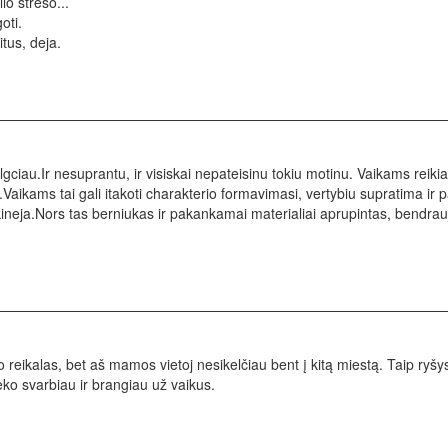
io streso...
oti.
tus, deja.
gciau.Ir nesuprantu, ir visiskai nepateisinu tokiu motinu. Vaikams reiki
Vaikams tai gali itakoti charakterio formavimasi, vertybiu supratima ir
ikineja.Nors tas berniukas ir pakankamai materialiai aprupintas, bendrauj
reikalas, bet aš mamos vietoj nesikelčiau bent į kitą miestą. Taip ryšys
o svarbiau ir brangiau už vaikus.