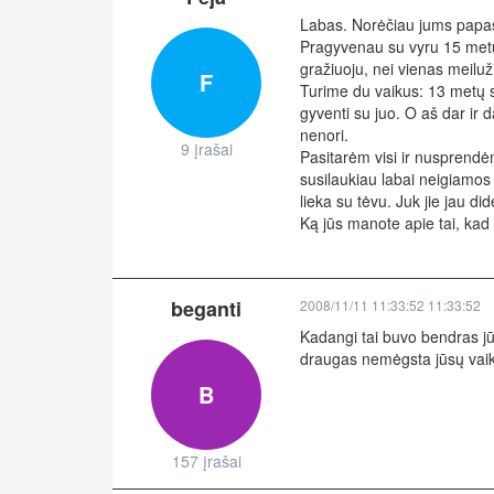
Labas. Norėčiau jums papasa
Pragyvenau su vyru 15 metų.
gražiuoju, nei vienas meiluži
F
Turime du vaikus: 13 metų sū
gyventi su juo. O aš dar ir 
nenori.
9 įrašai
Pasitarėm visi ir nusprendėm
susilaukiau labai neigiamos
lieka su tėvu. Juk jie jau di
Ką jūs manote apie tai, kad 
beganti
2008/11/11 11:33:52 11:33:52
Kadangi tai buvo bendras jūs
draugas nemėgsta jūsų vaikų.
B
157 įrašai