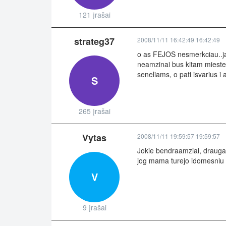
121 įrašai
strateg37
2008/11/11 16:42:49 16:42:49
o as FEJOS nesmerkciau..jai
neamzinai bus kitam mieste.
seneliams, o pati isvarius i 
S
265 įrašai
Vytas
2008/11/11 19:59:57 19:59:57
Jokie bendraamziai, draugai 
jog mama turejo idomesniu u
V
9 įrašai