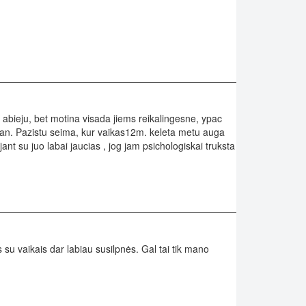
a abieju, bet motina visada jiems reikalingesne, ypac
 pan. Pazistu seima, kur vaikas12m. keleta metu auga
ant su juo labai jaucias , jog jam psichologiskai truksta
 su vaikais dar labiau susilpnės. Gal tai tik mano