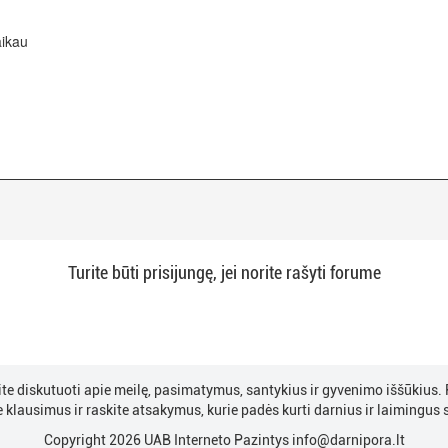
aikau
Turite būti prisijungę, jei norite rašyti forume
ite diskutuoti apie meilę, pasimatymus, santykius ir gyvenimo iššūkius. P
 klausimus ir raskite atsakymus, kurie padės kurti darnius ir laimingus 
Copyright 2026 UAB Interneto Pazintys
info@darnipora.lt