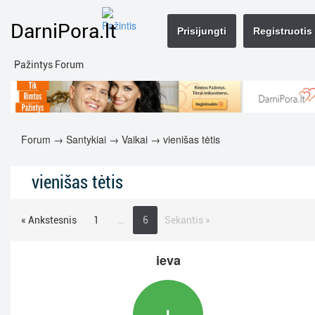
DarniPora.lt
Prisijungti
Registruotis
Pažintys Forum
Forum
→
Santykiai
→
Vaikai
→ vienišas tėtis
vienišas tėtis
« Ankstesnis
1
…
6
Sekantis »
ieva
I