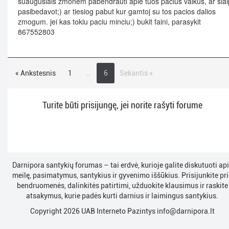
suaugusiais zmonem pabendrauti apie tuos pacius vaikus, ar siai
pasibedavot;) ar tiesiog pabut kur gamtoj su tos pacios dalios
zmogum. jei kas tokiu paciu minciu;) bukit faini, parasykit
867552803
« Ankstesnis
1
…
6
Sekantis »
Turite būti prisijungę, jei norite rašyti forume
Darnipora santykių forumas – tai erdvė, kurioje galite diskutuoti ap
meilę, pasimatymus, santykius ir gyvenimo iššūkius. Prisijunkite pri
bendruomenės, dalinkitės patirtimi, užduokite klausimus ir raskite
atsakymus, kurie padės kurti darnius ir laimingus santykius.
Copyright 2026 UAB Interneto Pazintys
info@darnipora.lt