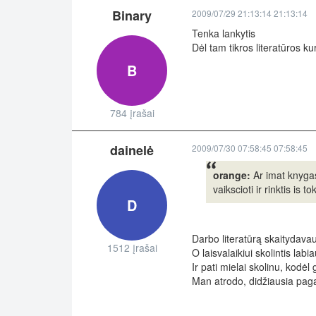
Binary
2009/07/29 21:13:14 21:13:14
Tenka lankytis
Dėl tam tikros literatūros ku
B
784 įrašai
dainelė
2009/07/30 07:58:45 07:58:45
orange:
Ar imat knygas
vaikscioti ir rinktis is
D
Darbo literatūrą skaitydavau
1512 įrašai
O laisvalaikiui skolintis lab
Ir pati mielai skolinu, kodėl
Man atrodo, didžiausia pagarb