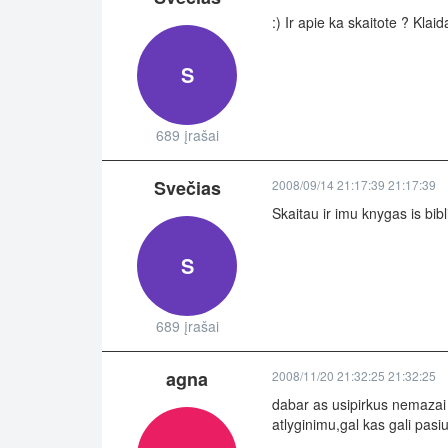
:) Ir apie ka skaitote ? Klai
S
689 įrašai
Svečias
2008/09/14 21:17:39 21:17:39
Skaitau ir imu knygas is bibl
S
689 įrašai
agna
2008/11/20 21:32:25 21:32:25
dabar as usipirkus nemazai 
atlyginimu,gal kas gali pasi