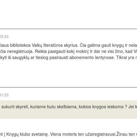
25:43
iaus bibliotekos Vaikų literatūros skyrius. Čia galima gauti knygų ir ne
čia neregistruoja. Reikia pasigauti kokį mokinį Ir dar ne visi žino, kad Vil
yti iš saugyklų ar tiesiog pasirausti abonemento lentynose. Tikrai yra 
31:23
 sukurti skyreli, kuriame butu skelbiama, kokios knygos ieskoma ? Jei kazk
i į Knygų klubo svetainę. Viena moteris ten užsiregistravusi.Žinau ten v