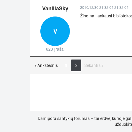
VanillaSky
2010/12/30 21:32:04 21:32:04
Žinoma, lankausi bibliotekos
V
623 įrašai
« Ankstesnis
1
2
Sekantis »
Darnipora santykių forumas – tai erdvė, kurioje gal
užduokite