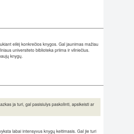
laukiant eilėj konkrečios knygos. Gal jaunimas mažiau
niaus universiteto biblioteka priima ir vilniečius.
naujų knygų.
as ja turi, gal pasisiulys paskolinti, apsikeisti ar
yksta labai intensyvus knygų keitimasis. Gal jie turi