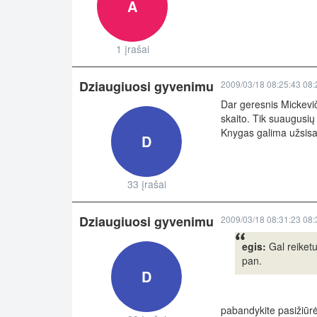
A
1 įrašai
Dziaugiuosi gyvenimu
2009/03/18 08:25:43 08:
Dar geresnis Mickevič
skaito. Tik suaugusių 
Knygas galima užsisak
D
33 įrašai
Dziaugiuosi gyvenimu
2009/03/18 08:31:23 08:
egis:
Gal reiketu
pan.
D
pabandykite pasižiūrėt