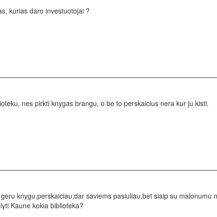
das, kurias daro investuotojai ?
ioteku, nes pirkti knygas brangu, o be to perskaicius nera kur ju kisti.
geru knygu,perskaiciau,dar saviems pasiuliau,bet siaip su malonumu nau
ulyti Kaune kokia biblioteka?