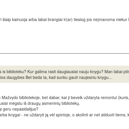
ri šiaip kainuoja arba labai brangiai ir(ar) tiesiog jos neįmanoma niekur k
 is biblioteku? Kur galima rasti daugiausiai nauju knygu? Man labai pti
 tokios daugybes Bet beda ta, kad sunku gauti naujesniu knygu...
 Mažvydo bibliotekoje, bet dabar, kai ji beveik uždaryta remontui (kuris,
iausiai mėgstu iš draugų asmeninių bibliotekų.
 gi geru nepasidalijus?
a knygai - ne uždaryti ją vėl spintoje, o skolinti ar net atiduoti tiems, ku