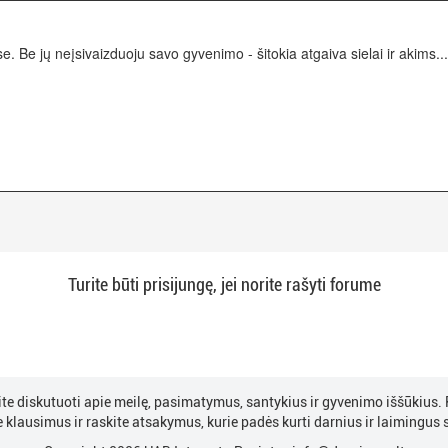
e. Be jų neįsivaizduoju savo gyvenimo - šitokia atgaiva sielai ir akims
Turite būti prisijungę, jei norite rašyti forume
ite diskutuoti apie meilę, pasimatymus, santykius ir gyvenimo iššūkius. P
 klausimus ir raskite atsakymus, kurie padės kurti darnius ir laimingus 