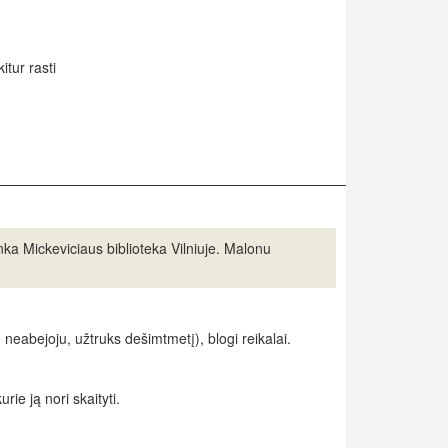
itur rasti
nka Mickeviciaus biblioteka Vilniuje. Malonu
 neabejoju, užtruks dešimtmetį), blogi reikalai.
rie ją nori skaityti.