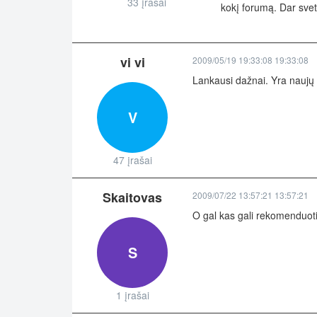
33 įrašai
kokį forumą. Dar sve
vi vi
2009/05/19 19:33:08 19:33:08
Lankausi dažnai. Yra naujų g
V
47 įrašai
Skaitovas
2009/07/22 13:57:21 13:57:21
O gal kas gali rekomenduoti
S
1 įrašai