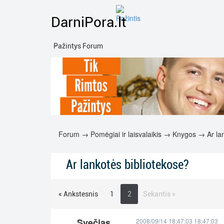
DarniPora.lt
Pažintys Forum
Forum
→
Pomėgiai ir laisvalaikis
→
Knygos
→ Ar lan
Ar lankotės bibliotekose?
« Ankstesnis
1
2
Sekantis »
Svečias
2008/09/14 18:47:03 18:47:03