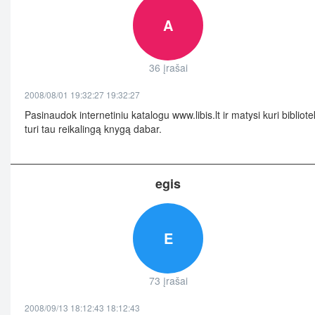
A
36 įrašai
2008/08/01 19:32:27 19:32:27
Pasinaudok internetiniu katalogu www.libis.lt ir matysi kuri bibliot
turi tau reikalingą knygą dabar.
egis
E
73 įrašai
2008/09/13 18:12:43 18:12:43