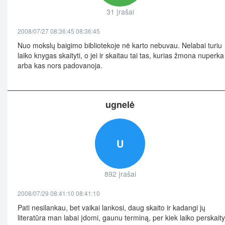
31 įrašai
2008/07/27 08:36:45 08:36:45
Nuo mokslų baigimo bibliotekoje nė karto nebuvau. Nelabai turiu
laiko knygas skaityti, o jei ir skaitau tai tas, kurias žmona nuperka
arba kas nors padovanoja.
ugnelė
U
892 įrašai
2008/07/29 08:41:10 08:41:10
Pati nesilankau, bet vaikai lankosi, daug skaito ir kadangi jų
literatūra man labai įdomi, gaunu terminą, per kiek laiko perskaityt