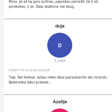
Būna, jei aš ką gero sužinau, paprašau parnešti, tai ir aš
perskaitau, ir jie. Šiaip skaitome visi daug.
duja
D
3 įrašai
2008/07/30 03:20:28 03:20:28
Taip. Net keliose, tačiau nieko labai patraukiančio akį nerandu.
Beletristika laikui praleisti...
Azalija