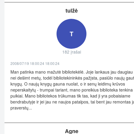
tulžė
T
182 įrašai
2008/07/19 18:00:24 18:00:24
Man patinka mano mažutė bibliotekėlė. Joje lankaus jau daugiau
nei dešimt metų, todėl bibliotekininkės pažįsta, pasiūlo naujų gau
knygų. O naujų knygų gauna nuolat, o ir senų leidimų krūvos
neperskaitytų - trumpai tariant, mano poreikius biblioteka tenkina
puikiai. Mano bibliotekos trūkumas tik tas, kad ji yra pobaisiame
bendrabutyje ir jei jau ne naujos patalpos, tai bent jau remontas j
praverstų...
Agne