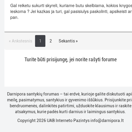
Gal reiketu sukurti skyreli, kuriame butu skelbiama, kokios knygo
ieskoma ? Jei kazkas ja turi, gal pasisiulys paskolinti, apsikeisti ar
pan.
« Ankstesnis
1
2
Sekantis »
Turite būti prisijungę, jei norite rašyti forume
Darnipora santykių forumas – tai erdvė, kurioje galite diskutuoti ap
meilę, pasimatymus, santykius ir gyvenimo iššūkius. Prisijunkite pri
bendruomenės, dalinkitės patirtimi, užduokite klausimus ir raskite
atsakymus, kurie padės kurti darnius ir laimingus santykius.
Copyright 2026 UAB Interneto Pazintys
info@darnipora.lt