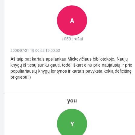
A
1659 įrašai
2008/07/21 19:00:52 19:00:52
Aš taip pat kartais apsilankau Mickevičiaus bibliotekoje. Naujų
knygų iš tiesų sunku gauti, todėl iškart einu prie naujausių ir prie
populiariausių knygų lentynos ir kartais pavyksta kokią deficitinę
prigriebti ;)
you
Y