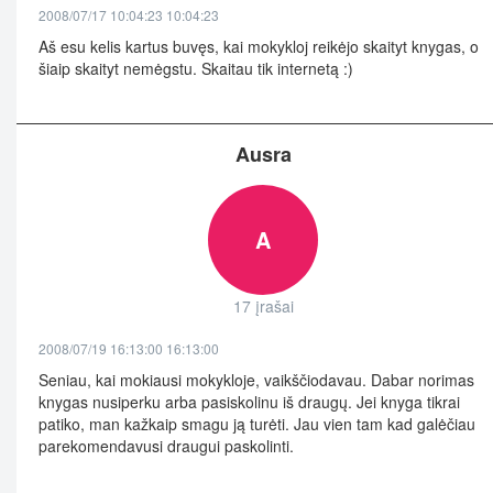
2008/07/17 10:04:23 10:04:23
Aš esu kelis kartus buvęs, kai mokykloj reikėjo skaityt knygas, o
šiaip skaityt nemėgstu. Skaitau tik internetą :)
Ausra
A
17 įrašai
2008/07/19 16:13:00 16:13:00
Seniau, kai mokiausi mokykloje, vaikščiodavau. Dabar norimas
knygas nusiperku arba pasiskolinu iš draugų. Jei knyga tikrai
patiko, man kažkaip smagu ją turėti. Jau vien tam kad galėčiau
parekomendavusi draugui paskolinti.