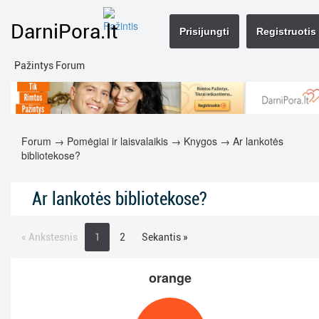
DarniPora.lt
Prisijungti
Registruotis
Pažintys Forum
Forum
→
Pomėgiai ir laisvalaikis
→
Knygos
→ Ar lankotės
bibliotekose?
Ar lankotės bibliotekose?
« Ankstesnis
1
2
Sekantis »
orange