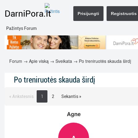
DarniPora.lt
Prisijungti
Registruotis
Pažintys Forum
Forum
→
Apie viską
→
Sveikata
→ Po treniruotės skauda širdį
Po treniruotės skauda širdį
« Ankstesnis
1
2
Sekantis »
Agne
A