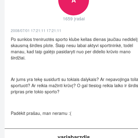
1659 įrašai
2008/07/01 17:21:11 17:21:11
Po sunkios treniruotės sporto klube kelias dienas jaučiau nedidelį
skausmą širdies plote. Šiaip nesu labai aktyvi sportininkė, todėl
manau, kad taip galėjo pasidaryti nuo per didelio krūvio mano
širdžiai.
Ar jums yra tekę susidurti su tokiais dalykais? Ar nepavojinga toli
sportuoti? Ar reikia mažinti krūvį? O gal tiesiog reikia laiko ir širdi
pripras prie tokio sporto?
Padėkit prašau, man neramu :(
variabarzdis