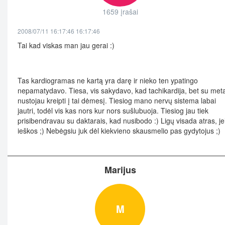
1659 įrašai
2008/07/11 16:17:46 16:17:46
Tai kad viskas man jau gerai :)
Tas kardiogramas ne kartą yra darę ir nieko ten ypatingo
nepamatydavo. Tiesa, vis sakydavo, kad tachikardija, bet su met
nustojau kreipti į tai dėmesį. Tiesiog mano nervų sistema labai
jautri, todėl vis kas nors kur nors sušlubuoja. Tiesiog jau tiek
prisibendravau su daktarais, kad nusibodo :) Ligų visada atras, je
ieškos ;) Nebėgsiu juk dėl kiekvieno skausmelio pas gydytojus ;)
Marijus
M