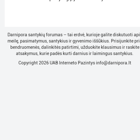
Darnipora santykių forumas – tai erdvė, kurioje galite diskutuoti ap
meilę, pasimatymus, santykius ir gyvenimo iššūkius. Prisijunkite pri
bendruomenės, dalinkitės patirtimi, užduokite klausimus ir raskite
atsakymus, kurie padės kurti darnius ir laimingus santykius.
Copyright 2026 UAB Interneto Pazintys
info@darnipora.lt