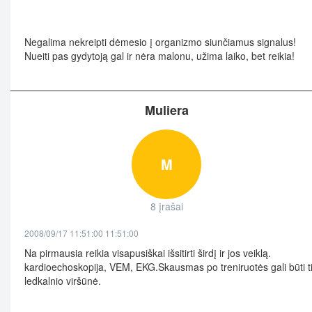
Negalima nekreipti dėmesio į organizmo siunčiamus signalus!
Nueiti pas gydytoją gal ir nėra malonu, užima laiko, bet reikia!
Muliera
M
8 įrašai
2008/09/17 11:51:00 11:51:00
Na pirmausia reikia visapusiškai išsitirti širdį ir jos veiklą.
kardioechoskopija, VEM, EKG.Skausmas po treniruotės gali būti t
ledkalnio viršūnė.