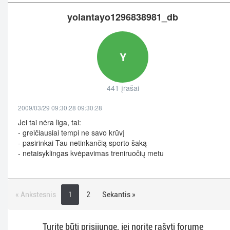
yolantayo1296838981_db
Y
441 įrašai
2009/03/29 09:30:28 09:30:28
Jei tai nėra liga, tai:
- greičiausiai tempi ne savo krūvį
- pasirinkai Tau netinkančią sporto šaką
- netaisyklingas kvėpavimas treniruočių metu
« Ankstesnis
1
2
Sekantis »
Turite būti prisijungę, jei norite rašyti forume