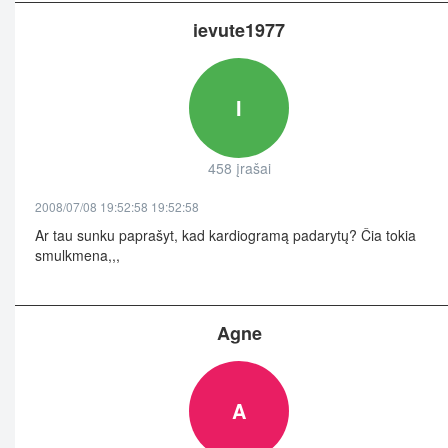
ievute1977
I
458 įrašai
2008/07/08 19:52:58 19:52:58
Ar tau sunku paprašyt, kad kardiogramą padarytų? Čia tokia
smulkmena,,,
Agne
A