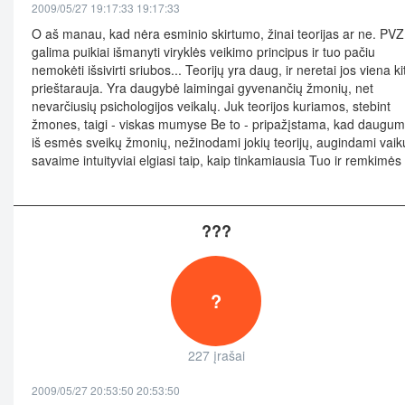
2009/05/27 19:17:33 19:17:33
O aš manau, kad nėra esminio skirtumo, žinai teorijas ar ne. PVZ.
galima puikiai išmanyti viryklės veikimo principus ir tuo pačiu
nemokėti išsivirti sriubos... Teorijų yra daug, ir neretai jos viena ki
prieštarauja. Yra daugybė laimingai gyvenančių žmonių, net
nevarčiusių psichologijos veikalų. Juk teorijos kuriamos, stebint
žmones, taigi - viskas mumyse Be to - pripažįstama, kad daugu
iš esmės sveikų žmonių, nežinodami jokių teorijų, augindami vaik
savaime intuityviai elgiasi taip, kaip tinkamiausia Tuo ir remkimės
???
?
227 įrašai
2009/05/27 20:53:50 20:53:50