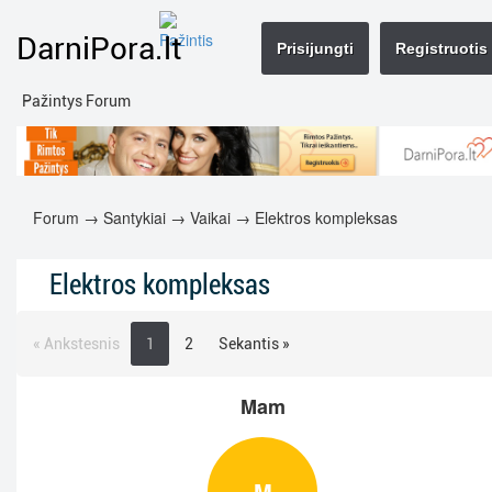
DarniPora.lt
Prisijungti
Registruotis
Pažintys Forum
Forum
→
Santykiai
→
Vaikai
→ Elektros kompleksas
Elektros kompleksas
« Ankstesnis
1
2
Sekantis »
Mam
M