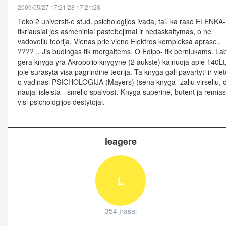
2009/05/27 17:21:28 17:21:28
Teko 2 universit-e stud. psichologijos ivada, tai, ka raso ELENKA-
tikriausiai jos asmeniniai pastebejimai ir nedaskaitymas, o ne
vadoveliu teorija. Vienas prie vieno Elektros kompleksa aprase,,
???? ,, Jis budingas tik mergaitems, O Edipo- tik berniukams. La
gera knyga yra Akropolio knygyne (2 aukste) kainuoja apie 140Lt
joje surasyta visa pagrindine teorija. Ta knyga gali pavartyti ir viet
o vadinasi PSICHOLOGIJA (Mayers) (sena knyga- zaliu virseliu, 
naujai isleista - smelio spalvos). Knyga superine, butent ja remias
visi psichologijos destytojai.
leagere
L
354 įrašai