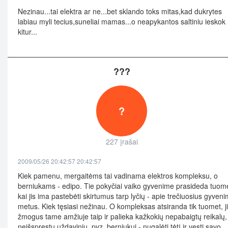
Nezinau...tai elektra ar ne...bet sklando toks mitas,kad dukrytes
labiau myli tecius,suneliai mamas...o neapykantos saltiniu ieskok
kitur...
???
?
227 įrašai
2009/05/26 20:42:57 20:42:57
Kiek pamenu, mergaitėms tai vadinama elektros kompleksu, o
berniukams - edipo. Tie pokyčiai vaiko gyvenime prasideda tuome
kai jis ima pastebėti skirtumus tarp lyčių - apie trečiuosius gyven
metus. Kiek tęsiasi nežinau. O kompleksas atsiranda tik tuomet, j
žmogus tame amžiuje taip ir palieka kažkokių nepabaigtų reikalų,
neišspręstų uždavinių, pvz. berniukui - nugalėti tėtį ir vesti savo