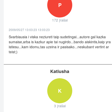
P
172 įrašai
2009/05/27 13:03:23 13:03:23
Svarbiausia i viska neziureti taip sudetingai...autore gal kazka
sumaise,arba is kazkur apie tai nugirdo...bando aiskintis,kaip yra
istiesu...kam idomu,tas uzeina ir pasisako...neskubant vertint ar
teist;)
Katiusha
K
3 įrašai