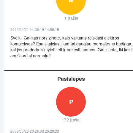
1 įrašai
2009/04/21 14:56:19 14:56:19
Sveiki! Gal kas nors zinote, kaip vaikams reiskiasi elektros
kompleksas? Esu skaiciusi, kad tai daugiau mergaitems budinga,
kai jos pradeda isimyleti teti ir nekesti mamos. Gal zinote, iki koki
amziaus tai normalu?
Pasislepes
P
172 įrašai
2009/05/26 20:28:33 20:28:33