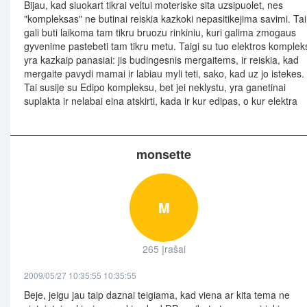
Bijau, kad siuokart tikrai veltui moteriske sita uzsipuolet, nes
"kompleksas" ne butinai reiskia kazkoki nepasitikejima savimi. Tai
gali buti laikoma tam tikru bruozu rinkiniu, kuri galima zmogaus
gyvenime pastebeti tam tikru metu. Taigi su tuo elektros komplek
yra kazkaip panasiai: jis budingesnis mergaitems, ir reiskia, kad
mergaite pavydi mamai ir labiau myli teti, sako, kad uz jo istekes.
Tai susije su Edipo kompleksu, bet jei neklystu, yra ganetinai
suplakta ir nelabai eina atskirti, kada ir kur edipas, o kur elektra
monsette
M
265 įrašai
2009/05/27 10:35:55 10:35:55
Beje, jeigu jau taip daznai teigiama, kad viena ar kita tema ne