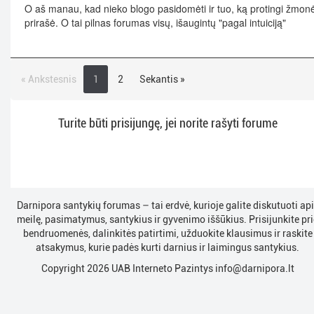
O aš manau, kad nieko blogo pasidomėti ir tuo, ką protingi žmon
prirašė. O tai pilnas forumas visų, išaugintų "pagal intuiciją"
« Ankstesnis
1
2
Sekantis »
Turite būti prisijungę, jei norite rašyti forume
Darnipora santykių forumas – tai erdvė, kurioje galite diskutuoti ap
meilę, pasimatymus, santykius ir gyvenimo iššūkius. Prisijunkite pri
bendruomenės, dalinkitės patirtimi, užduokite klausimus ir raskite
atsakymus, kurie padės kurti darnius ir laimingus santykius.
Copyright 2026 UAB Interneto Pazintys
info@darnipora.lt