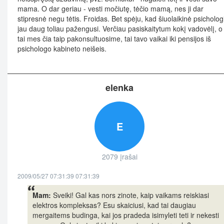
mama. O dar geriau - vesti močiutę, tėčio mamą, nes ji dar
stipresnė negu tėtis. Froidas. Bet spėju, kad šiuolaikinė psicholog
jau daug toliau pažengusi. Verčiau pasiskaitytum kokį vadovėlį, o
tai mes čia taip pakonsultuosime, tai tavo vaikai iki pensijos iš
psichologo kabineto neišeis.
elenka
E
2079 įrašai
2009/05/27 07:31:39 07:31:39
Mam:
Sveiki! Gal kas nors zinote, kaip vaikams reiskiasi
elektros kompleksas? Esu skaiciusi, kad tai daugiau
mergaitems budinga, kai jos pradeda isimyleti teti ir nekesti