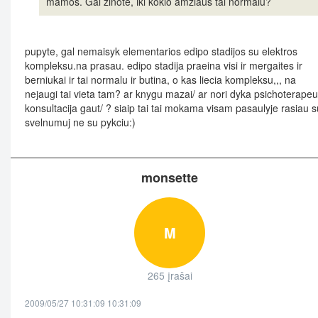
mamos. Gal zinote, iki kokio amziaus tai normalu?
pupyte, gal nemaisyk elementarios edipo stadijos su elektros
kompleksu.na prasau. edipo stadija praeina visi ir mergaites ir
berniukai ir tai normalu ir butina, o kas liecia kompleksu,,, na
nejaugi tai vieta tam? ar knygu mazai/ ar nori dyka psichoterapeu
konsultacija gaut/ ? siaip tai tai mokama visam pasaulyje rasiau s
svelnumuj ne su pykciu:)
monsette
M
265 įrašai
2009/05/27 10:31:09 10:31:09