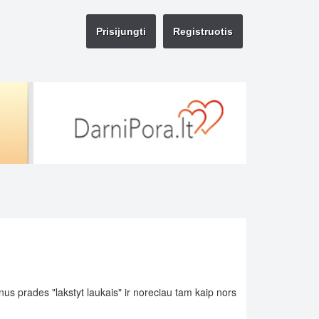
Prisijungti
Registruotis
unus prades "lakstyt laukais" ir noreciau tam kaip nors