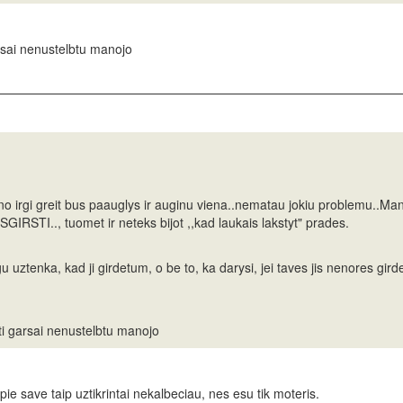
arsai nenustelbtu manojo
 irgi greit bus paauglys ir auginu viena..nematau jokiu problemu..Man
 ISGIRSTI.., tuomet ir neteks bijot ,,kad laukais lakstyt" prades.
 uztenka, kad ji girdetum, o be to, ka darysi, jei taves jis nenores girde
iti garsai nenustelbtu manojo
pie save taip uztikrintai nekalbeciau, nes esu tik moteris.