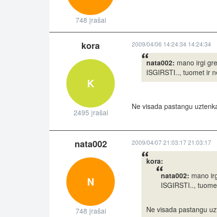
748 įrašai
kora
2009/04/06 14:24:34 14:24:34
nata002:
mano irgi gre
ISGIRSTI.., tuomet ir ne
K
Ne visada pastangu uztenka, 
2495 įrašai
nata002
2009/04/07 21:03:17 21:03:17
kora:
nata002:
mano irgi
N
ISGIRSTI.., tuomet 
Ne visada pastangu uzte
748 įrašai