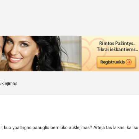
uklejimas
timi, kuo ypatingas paauglio berniuko auklejimas? Arteja tas laikas, kai s