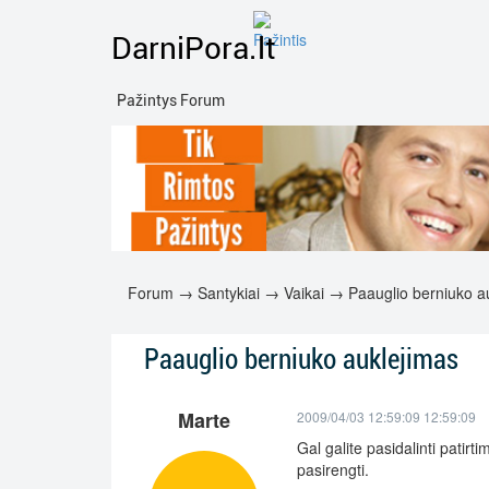
DarniPora.lt
Pažintys Forum
Forum
→
Santykiai
→
Vaikai
→ Paauglio berniuko a
Paauglio berniuko auklejimas
Marte
2009/04/03 12:59:09 12:59:09
Gal galite pasidalinti patir
pasirengti.