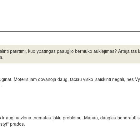
alinti patirtimi, kuo ypatingas paauglio berniuko auklejimas? Arteja tas l
i.
auginat. Moteris jam dovanoja daug, taciau visko isaiskinti negali, nes Vy
.
 ir auginu viena..nematau jokiu problemu..Manau, daugiau bendrauti su v
kstyt" prades.