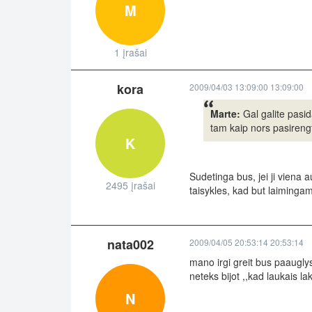
M
1 įrašai
kora
2009/04/03 13:09:00 13:09:00
Marte:
Gal galite pasid
tam kaip nors pasirengt
K
Sudetinga bus, jei ji viena 
2495 įrašai
taisykles, kad but laimingam
nata002
2009/04/05 20:53:14 20:53:14
mano irgi greit bus paauglys
neteks bijot ,,kad laukais la
N