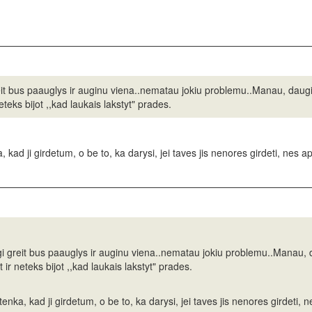
it bus paauglys ir auginu viena..nematau jokiu problemu..Manau, daugiau
teks bijot ,,kad laukais lakstyt" prades.
kad ji girdetum, o be to, ka darysi, jei taves jis nenores girdeti, nes a
 greit bus paauglys ir auginu viena..nematau jokiu problemu..Manau, da
ir neteks bijot ,,kad laukais lakstyt" prades.
nka, kad ji girdetum, o be to, ka darysi, jei taves jis nenores girdeti, n