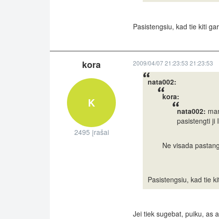
Pasistengsiu, kad tie kiti g
kora
2009/04/07 21:23:53 21:23:53
nata002:
kora:
K
nata002:
mano
pasistengti ji
2495 įrašai
Ne visada pastangu
Pasistengsiu, kad tie k
Jei tiek sugebat, puiku, as a