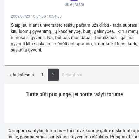
689 įrašai
2009/07/23 10:54:56 10:54:56
Šiaip jau ir ant universiteto reiktų pačiam užsidirbti - tada suprasi 
kitų luomų gyvenimą, jų kasdienybę, buitį, galimybes. Iki 18 metų 
ir mokaisi gyventi. Na, bet pas mus dabar liberalizmas - galima
gyventi kitų sąskaita ir sėdėti ant sprando, ir dar keikti tuos, kurių
sąskaita gyveni.
« Ankstesnis
1
2
Sekantis »
Turite būti prisijungę, jei norite rašyti forume
Darnipora santykių forumas – tai erdvė, kurioje galite diskutuoti ap
meilę, pasimatymus, santykius ir gyvenimo iššūkius. Prisijunkite pri