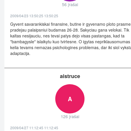
56 įrašai
2009/04/23 13:50:25 13:50:25
Gyvent savarankiskai finansine, butine ir gyvenamo ploto prasme
pradejau palaipsniui budamas 26-28. Sakyciau gana velokai. Tik
kaltas nesijauciu, nes tevai patys dejo visas pastangas, kad ta
"bambagysle" islaikytu kuo tvirtesne. O igytas nepriklausomumas
kelia tevams nemazas psichologines problemas, dar iki siol vykst
adaptacija.
aistruce
A
126 įrašai
2009/04/27 11:12:45 11:12:45