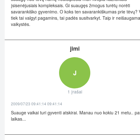
įsisenėjusiais kompleksais. Gi suaugęs žmogus turėtų norėti
savarankiško gyvenimo. O koks ten savarankiškumas prie tėvų? 
tiek tai valgyt pagamins, tai padės susitvarkyt. Taip ir neišaugama
vaikystės.
jimi
J
1 įrašai
2009/07/23 09:41:14 09:41:14
Suauge vaikai turi gyventi atskirai. Manau nuo kokiu 21 metu.. pa
laikas...