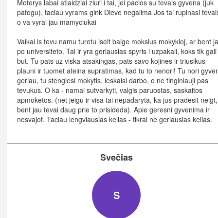
Moterys labai atlaidziai ziuri i tai, jei pacios su tevais gyvena (juk
patogu), taciau vyrams gink Dieve negalima Jos tai rupinasi tevai
o va vyrai jau mamyciukai
Vaikai is tevu namu turetu iseit baige mokslus mokykloj, ar bent j
po universiteto. Tai ir yra geriausias spyris i uzpakali, koks tik gali
but. Tu pats uz viska atsakingas, pats savo kojines ir triusikus
plauni ir tuomet ateina supratimas, kad tu to nenori! Tu nori gyve
geriau, tu stengiesi mokytis, ieskaisi darbo, o ne tinginiauji pas
tevukus. O ka - namai sutvarkyti, valgis paruostas, saskaitos
apmoketos. (net jeigu ir visa tai nepadaryta, ka jus pradesit neigt,
bent jau tevai daug prie to prisideda). Apie geresni gyvenima ir
nesvajot. Taciau lengviausias kelias - tikrai ne geriausias kelias.
Svečias
S