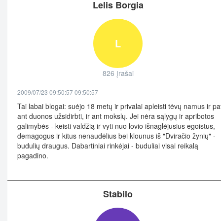
Lelis Borgia
L
826 įrašai
2009/07/23 09:50:57 09:50:57
Tai labai blogai: suėjo 18 metų ir privalai apleisti tėvų namus ir pa
ant duonos užsidirbti, ir ant mokslų. Jei nėra sąlygų ir apribotos
galimybės - keisti valdžią ir vyti nuo lovio išnaglėjusius egoistus,
demagogus ir kitus nenaudėlius bei klounus iš "Dviračio žynių" -
budulių draugus. Dabartiniai rinkėjai - buduliai visai reikalą
pagadino.
Stabilo