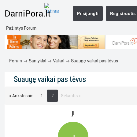
DarniPora.lt
Prisijungti
Registruotis
Pažintys Forum
Forum
→
Santykiai
→
Vaikai
→ Suaugę vaikai pas tėvus
Suaugę vaikai pas tėvus
« Ankstesnis
1
2
Sekantis »
ji
J