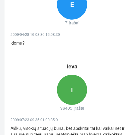
E
7 įrašai
2009/04/28 16:08:30 16:08:30
idomu?
ieva
I
96405 įrašai
2009/07/23 09:35:01 09:35:01
Aišku, visokių situacijų būna, bet apskritai tai kai vaikai net ir
suaugę nuo tėvų namų neatsiplėšia man kvepia kažkokiais