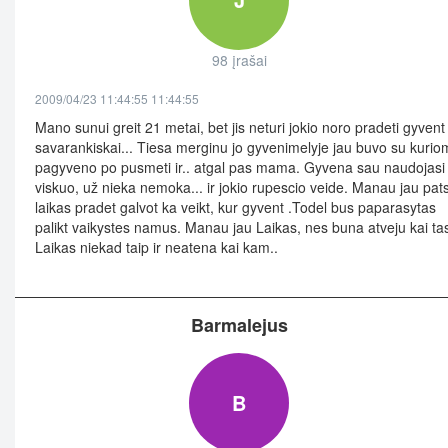
98 įrašai
2009/04/23 11:44:55 11:44:55
Mano sunui greit 21 metai, bet jis neturi jokio noro pradeti gyvent
savarankiskai... Tiesa merginu jo gyvenimelyje jau buvo su kurio
pagyveno po pusmeti ir.. atgal pas mama. Gyvena sau naudojasi
viskuo, už nieka nemoka... ir jokio rupescio veide. Manau jau pat
laikas pradet galvot ka veikt, kur gyvent .Todel bus paparasytas
palikt vaikystes namus. Manau jau Laikas, nes buna atveju kai ta
Laikas niekad taip ir neatena kai kam..
Barmalejus
B