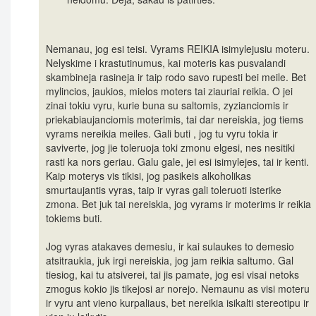
Nemanau, jog esi teisi. Vyrams REIKIA isimylejusiu moteru.
Nelyskime i krastutinumus, kai moteris kas pusvalandi
skambineja rasineja ir taip rodo savo rupesti bei meile. Bet
mylincios, jaukios, mielos moters tai ziauriai reikia. O jei
zinai tokiu vyru, kurie buna su saltomis, zyzianciomis ir
priekabiaujanciomis moterimis, tai dar nereiskia, jog tiems
vyrams nereikia meiles. Gali buti , jog tu vyru tokia ir
saviverte, jog jie toleruoja toki zmonu elgesi, nes nesitiki
rasti ka nors geriau. Galu gale, jei esi isimylejes, tai ir kenti.
Kaip moterys vis tikisi, jog pasikeis alkoholikas
smurtaujantis vyras, taip ir vyras gali toleruoti isterike
zmona. Bet juk tai nereiskia, jog vyrams ir moterims ir reikia
tokiems buti.
Jog vyras atakaves demesiu, ir kai sulaukes to demesio
atsitraukia, juk irgi nereiskia, jog jam reikia saltumo. Gal
tiesiog, kai tu atsiverei, tai jis pamate, jog esi visai netoks
zmogus kokio jis tikejosi ar norejo. Nemaunu as visi moteru
ir vyru ant vieno kurpaliaus, bet nereikia isikalti stereotipu ir