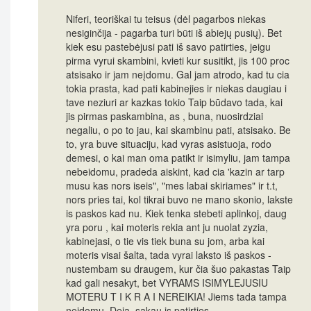
Niferi, teoriškai tu teisus (dėl pagarbos niekas
nesiginčija - pagarba turi būti iš abiejų pusių). Bet
kiek esu pastebėjusi pati iš savo patirties, jeigu
pirma vyrui skambini, kvieti kur susitikt, jis 100 proc
atsisako ir jam neįdomu. Gal jam atrodo, kad tu cia
tokia prasta, kad pati kabinejies ir niekas daugiau i
tave neziuri ar kazkas tokio Taip būdavo tada, kai
jis pirmas paskambina, as , buna, nuosirdziai
negaliu, o po to jau, kai skambinu pati, atsisako. Be
to, yra buve situaciju, kad vyras asistuoja, rodo
demesi, o kai man oma patikt ir isimyliu, jam tampa
nebeidomu, pradeda aiskint, kad cia 'kazin ar tarp
musu kas nors iseis", "mes labai skiriames" ir t.t,
nors pries tai, kol tikrai buvo ne mano skonio, lakste
is paskos kad nu. Kiek tenka stebeti aplinkoj, daug
yra poru , kai moteris rekia ant ju nuolat zyzia,
kabinejasi, o tie vis tiek buna su jom, arba kai
moteris visai šalta, tada vyrai laksto iš paskos -
nustembam su draugem, kur čia šuo pakastas Taip
kad gali nesakyt, bet VYRAMS ISIMYLEJUSIU
MOTERU T I K R A I NEREIKIA! Jiems tada tampa
neidomu. Deja, sakau is patirties.