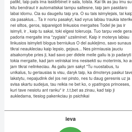
patikt, taip pats ima issidirbinet ir sala, tolsta. Kai tik as jau imu su
kitu bendraut ir automatiskai tampu saltesne, taip jam pasidaro
labai idomu. Cia su daugeliu taip yra. O su tais isimylejais, tai kai
cia pasakius... Ta ir noriu pasakyt, kad vyrus labiau traukia isteri
nei siltos, geros, isipareigoti linkusios mergaites Todel jie jas ir
isimyli, ir , kaip tu sakai, toki elgesi toleruoja. Tuo tarpu vede gera
padoria mergaite ima "zygiais" uzsiiminet. Kaip ir moterys labiau
linkusios isimyleti blogus berniukus O del auklejimo, savo sunaus
tikrai neaukleciau kaip lepsio, gejaus... Nes pirmiausia jauciu
atsakomybe pries ji, kad savo per didele meile galiu is jo padaryti
tokia mergaite, kad jam velniskai ims nesisekti su moterimis, ko a
jam tikrai nelinkeciau. As galiu jam sakyt "Tu nuostabus, tu
unikalus, tu geriausias is visu, daryk taip, ka dmoterys paskui tav
lakstytu, nepajudink del jos nei pirsto, nes tu daug geresnis uz ja
svisa skartu sudejus, tau reikia ne bet ko, o ypatingos princeses,
kuri tave nesiotu ant ranku" ir .t.t,bet as zinau, kad taip ji
aukledama, tiesiog pakenkciau jo psichikai
ieva