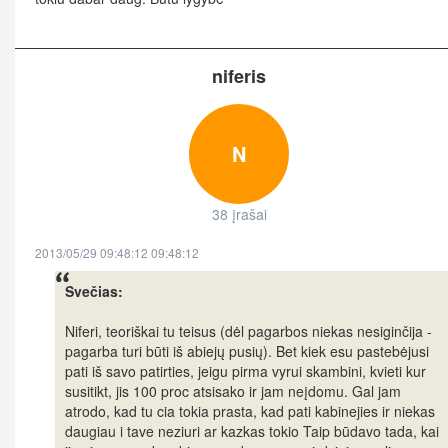
niferis
N
38 įrašai
2013/05/29 09:48:12 09:48:12
Svečias:
Niferi, teoriškai tu teisus (dėl pagarbos niekas nesiginčija -
pagarba turi būti iš abiejų pusių). Bet kiek esu pastebėjusi
pati iš savo patirties, jeigu pirma vyrui skambini, kvieti kur
susitikt, jis 100 proc atsisako ir jam neįdomu. Gal jam
atrodo, kad tu cia tokia prasta, kad pati kabinejies ir niekas
daugiau i tave neziuri ar kazkas tokio Taip būdavo tada, kai