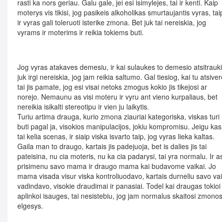
rasti ka nors geriau. Galu gale, jei esi isimylejes, tai ir kenti. Kaip
moterys vis tikisi, jog pasikeis alkoholikas smurtaujantis vyras, tai
ir vyras gali toleruoti isterike zmona. Bet juk tai nereiskia, jog
vyrams ir moterims ir reikia tokiems buti.
Jog vyras atakaves demesiu, ir kai sulaukes to demesio atsitrauki
juk irgi nereiskia, jog jam reikia saltumo. Gal tiesiog, kai tu atsiver
tai jis pamate, jog esi visai netoks zmogus kokio jis tikejosi ar
norejo. Nemaunu as visi moteru ir vyru ant vieno kurpaliaus, bet
nereikia isikalti stereotipu ir vien ju laikytis.
Turiu artima drauga, kurio zmona ziauriai kategoriska, viskas turi
buti pagal ja, visokios manipulacijos, jokiu kompromisu. Jeigu kas
tai kelia scenas, ir siaip viska isvarto taip, jog vyras lieka kaltas.
Gaila man to draugo, kartais jis padejuoja, bet is dalies jis tai
pateisina, nu cia moteris, nu ka cia padarysi, tai yra normalu. Ir a
prisimenu savo mama ir draugo mama kai budavome vaikai. Jo
mama visada visur viska kontroliuodavo, kartais durneliu savo va
vadindavo, visokie draudimai ir panasiai. Todel kai draugas tokioi
aplinkoi isauges, tai nesistebiu, jog jam normalus skaitosi zmono
elgesys.