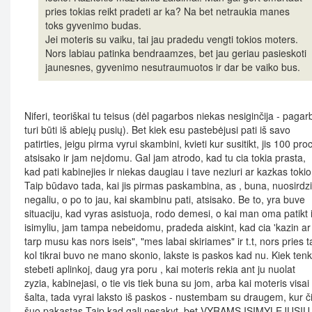
pries tokias reikt pradeti ar ka? Na bet netraukia manes
toks gyvenimo budas.
Jei moteris su vaiku, tai jau pradedu vengti tokios moters.
Nors labiau patinka bendraamzes, bet jau geriau pasieskoti
jaunesnes, gyvenimo nesutraumuotos ir dar be vaiko bus.
Niferi, teoriškai tu teisus (dėl pagarbos niekas nesiginčija - pagar
turi būti iš abiejų pusių). Bet kiek esu pastebėjusi pati iš savo
patirties, jeigu pirma vyrui skambini, kvieti kur susitikt, jis 100 pro
atsisako ir jam neįdomu. Gal jam atrodo, kad tu cia tokia prasta,
kad pati kabinejies ir niekas daugiau i tave neziuri ar kazkas tokio
Taip būdavo tada, kai jis pirmas paskambina, as , buna, nuosirdzi
negaliu, o po to jau, kai skambinu pati, atsisako. Be to, yra buve
situaciju, kad vyras asistuoja, rodo demesi, o kai man oma patikt i
isimyliu, jam tampa nebeidomu, pradeda aiskint, kad cia 'kazin ar
tarp musu kas nors iseis", "mes labai skiriames" ir t.t, nors pries ta
kol tikrai buvo ne mano skonio, lakste is paskos kad nu. Kiek ten
stebeti aplinkoj, daug yra poru , kai moteris rekia ant ju nuolat
zyzia, kabinejasi, o tie vis tiek buna su jom, arba kai moteris visai
šalta, tada vyrai laksto iš paskos - nustembam su draugem, kur č
šuo pakastas Taip kad gali nesakyt, bet VYRAMS ISIMYLEJUSIU