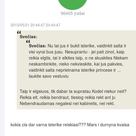
96405 įrašai
2013/05/31 20:44:47 20:44:47
Svečias:
Svečias:
Nu tai jus ir bukit isterike, vaidinkit salta ir
visi vyrai bus jusu. Nesuprantu - jei pati zinot, kaip
reikia elgtis, tai ir elkites taip, o ne skuskites Niekam
neskambinkite, nieko nekvieskite, kai jus pakvies,
vaidinkit salta neprieinama isterike princese ir ...
laukite savo vestuviu
Taip ir elgsiuos, tik dabar ta supratau Kodel niekur neit?
Reikia eit, reikia bendraut, tiesiog reikia rekt ant ju
Nebendraudamas negalesi nei kabinetis, nei rekt.
kokia cia dar varna isterike reiskiasi??? Mars i durnyna kvaisa