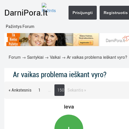
DarniPora.lt
Prisijungti
Registruotis
Pažintys Forum
Forum
→
Santykiai
→
Vaikai
→ Ar vaikas problema ieškant vyro?
Ar vaikas problema ieškant vyro?
« Ankstesnis
1
…
150
Sekantis »
ieva
I