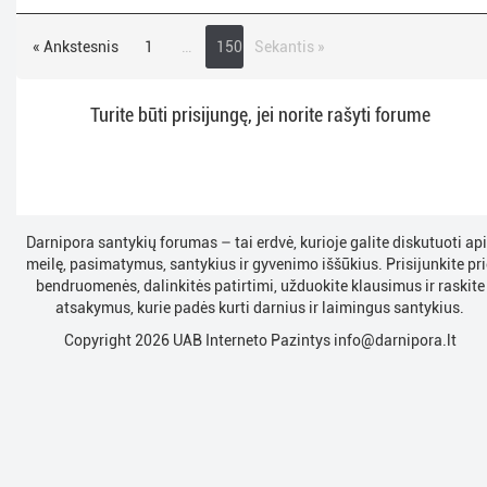
« Ankstesnis
1
…
150
Sekantis »
Turite būti prisijungę, jei norite rašyti forume
Darnipora santykių forumas – tai erdvė, kurioje galite diskutuoti ap
meilę, pasimatymus, santykius ir gyvenimo iššūkius. Prisijunkite pri
bendruomenės, dalinkitės patirtimi, užduokite klausimus ir raskite
atsakymus, kurie padės kurti darnius ir laimingus santykius.
Copyright 2026 UAB Interneto Pazintys
info@darnipora.lt