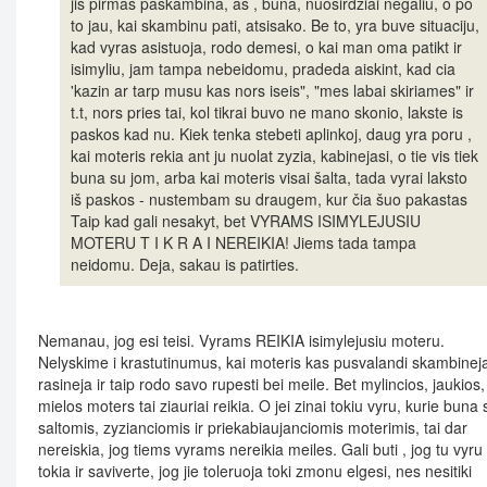
jis pirmas paskambina, as , buna, nuosirdziai negaliu, o po
to jau, kai skambinu pati, atsisako. Be to, yra buve situaciju,
kad vyras asistuoja, rodo demesi, o kai man oma patikt ir
isimyliu, jam tampa nebeidomu, pradeda aiskint, kad cia
'kazin ar tarp musu kas nors iseis", "mes labai skiriames" ir
t.t, nors pries tai, kol tikrai buvo ne mano skonio, lakste is
paskos kad nu. Kiek tenka stebeti aplinkoj, daug yra poru ,
kai moteris rekia ant ju nuolat zyzia, kabinejasi, o tie vis tiek
buna su jom, arba kai moteris visai šalta, tada vyrai laksto
iš paskos - nustembam su draugem, kur čia šuo pakastas
Taip kad gali nesakyt, bet VYRAMS ISIMYLEJUSIU
MOTERU T I K R A I NEREIKIA! Jiems tada tampa
neidomu. Deja, sakau is patirties.
Nemanau, jog esi teisi. Vyrams REIKIA isimylejusiu moteru.
Nelyskime i krastutinumus, kai moteris kas pusvalandi skambinej
rasineja ir taip rodo savo rupesti bei meile. Bet mylincios, jaukios,
mielos moters tai ziauriai reikia. O jei zinai tokiu vyru, kurie buna 
saltomis, zyzianciomis ir priekabiaujanciomis moterimis, tai dar
nereiskia, jog tiems vyrams nereikia meiles. Gali buti , jog tu vyru
tokia ir saviverte, jog jie toleruoja toki zmonu elgesi, nes nesitiki