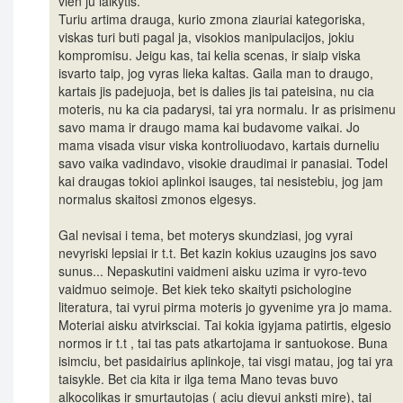
vien ju laikytis.
Turiu artima drauga, kurio zmona ziauriai kategoriska,
viskas turi buti pagal ja, visokios manipulacijos, jokiu
kompromisu. Jeigu kas, tai kelia scenas, ir siaip viska
isvarto taip, jog vyras lieka kaltas. Gaila man to draugo,
kartais jis padejuoja, bet is dalies jis tai pateisina, nu cia
moteris, nu ka cia padarysi, tai yra normalu. Ir as prisimenu
savo mama ir draugo mama kai budavome vaikai. Jo
mama visada visur viska kontroliuodavo, kartais durneliu
savo vaika vadindavo, visokie draudimai ir panasiai. Todel
kai draugas tokioi aplinkoi isauges, tai nesistebiu, jog jam
normalus skaitosi zmonos elgesys.
Gal nevisai i tema, bet moterys skundziasi, jog vyrai
nevyriski lepsiai ir t.t. Bet kazin kokius uzaugins jos savo
sunus... Nepaskutini vaidmeni aisku uzima ir vyro-tevo
vaidmuo seimoje. Bet kiek teko skaityti psichologine
literatura, tai vyrui pirma moteris jo gyvenime yra jo mama.
Moteriai aisku atvirksciai. Tai kokia igyjama patirtis, elgesio
normos ir t.t , tai tas pats atkartojama ir santuokose. Buna
isimciu, bet pasidairius aplinkoje, tai visgi matau, jog tai yra
taisykle. Bet cia kita ir ilga tema Mano tevas buvo
alkocolikas ir smurtautojas ( aciu dievui anksti mire), tai