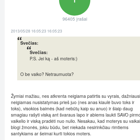
96405 įrašai
2013/05/28 16:05:23 16:05:23
Svečias:
Svečias:
P.S. Jei ką - aš moteris:)
O be vaiko? Netraumuota?
Žymiai mažiau, nes atkrenta neigiama patirtis su vyrais, dažniausi
neigiamas nusistatymas prieš juo (nes anas kiaulė buvo toks ir
toks), visokios baimės (kad nebūtų kaip su anuo) ir šiaip daug
smagiau rašyti viską ant švaraus lapo ir abiems laukti SAVO pirm
vaikelio ir viską pradėti nuo nulio. Nesakau, kad moterys su vaika
blogi žmonės, jokiu būdu, bet niekada nesirinkčiau rimtiems
santykiams ar šeimai kurti tokios moters.