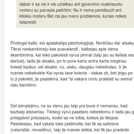
dabar ir as vis ir vis uztaikau ant gyvenimo nuskriaustu
moteru su panasia patirtimi. Nu ir neina persilauzti ant
kitokiu moteru Bet cia jau mano problemos, kurias reikes
isispresti.
Protingai kalbi, esi apsiskaitęs psichologijoje. Norėčiau dar atsakyt
Tikrai neskambineju kas pusvalandi , kalbejau apie viena
skambinima, kai teko pakviesti vyrus pirmai (taip jau su keliais es
dariusi), tada jie atsake, po to pora kartu antra karta meginau
kviesti kazkur, vel atsake, nu, aisku, daugiau nebelindau. Ir jie
manes nebekviete Kai vyras tave kviecia - viskas ok, bet jeigu po 
tu ji pakvieti, jis paaiskina, kad "si vakara noriu praleisti su seima" 
ciau bambino.
Del isimylejimu, ne su vienu jau taip yra buve ir nemanau, kad
kazkaip atsiveriau. Tiesiog vyrui pasidaro nebeidomu ir tada jau g
prisigalvot priezasciu, kodel as ne tokia, kokios jis tikejosi.
Pastebejau, kad vyksta toks zaidimelis: kai tik as saltesne
(naturaliai, nevaidinu), taip jis manes siekia, kai tik jau pradeda