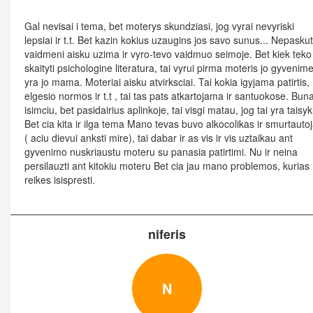
Gal nevisai i tema, bet moterys skundziasi, jog vyrai nevyriski
lepsiai ir t.t. Bet kazin kokius uzaugins jos savo sunus... Nepaskut
vaidmeni aisku uzima ir vyro-tevo vaidmuo seimoje. Bet kiek teko
skaityti psichologine literatura, tai vyrui pirma moteris jo gyvenim
yra jo mama. Moteriai aisku atvirksciai. Tai kokia igyjama patirtis,
elgesio normos ir t.t , tai tas pats atkartojama ir santuokose. Bun
isimciu, bet pasidairius aplinkoje, tai visgi matau, jog tai yra taisyk
Bet cia kita ir ilga tema Mano tevas buvo alkocolikas ir smurtauto
( aciu dievui anksti mire), tai dabar ir as vis ir vis uztaikau ant
gyvenimo nuskriaustu moteru su panasia patirtimi. Nu ir neina
persilauzti ant kitokiu moteru Bet cia jau mano problemos, kurias
reikes isispresti.
niferis
N