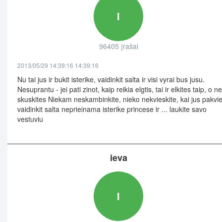
I
96405 įrašai
2013/05/29 14:39:16 14:39:16
Nu tai jus ir bukit isterike, vaidinkit salta ir visi vyrai bus jusu.
Nesuprantu - jei pati zinot, kaip reikia elgtis, tai ir elkites taip, o ne
skuskites Niekam neskambinkite, nieko nekvieskite, kai jus pakvie
vaidinkit salta neprieinama isterike princese ir ... laukite savo
vestuviu
ieva
I