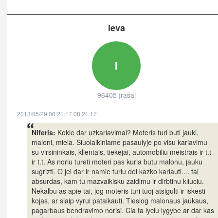
ieva
I
96405 įrašai
2013/05/29 08:21:17 08:21:17
Niferis:
Kokie dar uzkariavimai? Moteris turi buti jauki,
maloni, miela. Siuolaikiniame pasaulyje po visu kariavimu
su virsininkais, klientais, tiekejai, automobiliu meistrais ir t.t
ir t.t. As noriu tureti moteri pas kuria butu malonu, jauku
sugrizti. O jei dar ir namie turiu del kazko kariauti.... tai
absurdas, kam tu mazvaikisku zaidimu ir dirbtinu kliuciu.
Nekalbu as apie tai, jog moteris turi tuoj atsigulti ir iskesti
kojas, ar siaip vyrui pataikauti. Tiesiog malonaus jaukaus,
pagarbaus bendravimo norisi. Cia ta lyciu lygybe ar dar kas