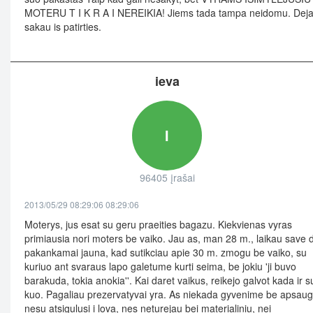
MOTERU T I K R A I NEREIKIA! Jiems tada tampa neidomu. Deja
sakau is patirties.
ieva
I
96405 įrašai
2013/05/29 08:29:06 08:29:06
Moterys, jus esat su geru praeities bagazu. Kiekvienas vyras
primiausia nori moters be vaiko. Jau as, man 28 m., laikau save 
pakankamai jauna, kad sutikciau apie 30 m. zmogu be vaiko, su
kuriuo ant svaraus lapo galetume kurti seima, be jokiu 'ji buvo
barakuda, tokia anokia''. Kai daret vaikus, reikejo galvot kada ir s
kuo. Pagaliau prezervatyvai yra. As niekada gyvenime be apsau
nesu atsigulusi i lova, nes neturejau bei materialiniu, nei