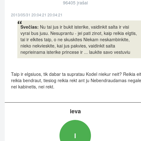
96405 įrašai
2013/05/31 20:04:21 20:04:21
Svečias:
Nu tai jus ir bukit isterike, vaidinkit salta ir visi
vyrai bus jusu. Nesuprantu - jei pati zinot, kaip reikia elgtis,
tai ir elkites taip, o ne skuskites Niekam neskambinkite,
nieko nekvieskite, kai jus pakvies, vaidinkit salta
neprieinama isterike princese ir ... laukite savo vestuviu
Taip ir elgsiuos, tik dabar ta supratau Kodel niekur neit? Reikia eit
reikia bendraut, tiesiog reikia rekt ant ju Nebendraudamas negale
nei kabinetis, nei rekt.
ieva
I