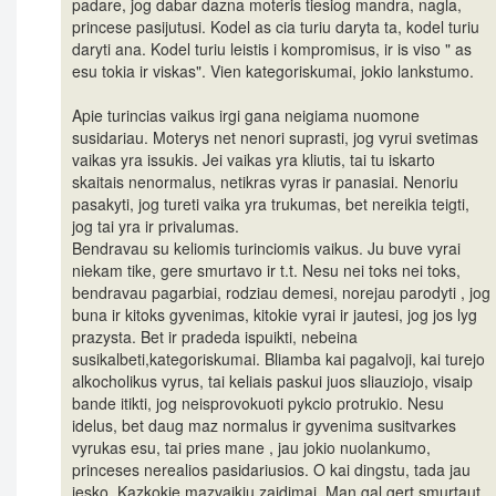
padare, jog dabar dazna moteris tiesiog mandra, nagla,
princese pasijutusi. Kodel as cia turiu daryta ta, kodel turiu
daryti ana. Kodel turiu leistis i kompromisus, ir is viso " as
esu tokia ir viskas". Vien kategoriskumai, jokio lankstumo.
Apie turincias vaikus irgi gana neigiama nuomone
susidariau. Moterys net nenori suprasti, jog vyrui svetimas
vaikas yra issukis. Jei vaikas yra kliutis, tai tu iskarto
skaitais nenormalus, netikras vyras ir panasiai. Nenoriu
pasakyti, jog tureti vaika yra trukumas, bet nereikia teigti,
jog tai yra ir privalumas.
Bendravau su keliomis turinciomis vaikus. Ju buve vyrai
niekam tike, gere smurtavo ir t.t. Nesu nei toks nei toks,
bendravau pagarbiai, rodziau demesi, norejau parodyti , jog
buna ir kitoks gyvenimas, kitokie vyrai ir jautesi, jog jos lyg
prazysta. Bet ir pradeda ispuikti, nebeina
susikalbeti,kategoriskumai. Bliamba kai pagalvoji, kai turejo
alkocholikus vyrus, tai keliais paskui juos sliauziojo, visaip
bande itikti, jog neisprovokuoti pykcio protrukio. Nesu
idelus, bet daug maz normalus ir gyvenima susitvarkes
vyrukas esu, tai pries mane , jau jokio nuolankumo,
princeses nerealios pasidariusios. O kai dingstu, tada jau
iesko. Kazkokie mazvaikiu zaidimai. Man gal gert smurtaut