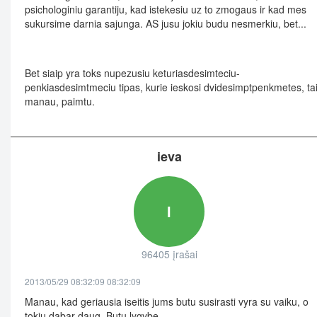
psichologiniu garantiju, kad istekesiu uz to zmogaus ir kad mes
sukursime darnia sajunga. AS jusu jokiu budu nesmerkiu, bet...
Bet siaip yra toks nupezusiu keturiasdesimteciu-
penkiasdesimtmeciu tipas, kurie ieskosi dvidesimptpenkmetes, tai 
manau, paimtu.
ieva
I
96405 įrašai
2013/05/29 08:32:09 08:32:09
Manau, kad geriausia iseitis jums butu susirasti vyra su vaiku, o
tokiu dabar daug. Butu lygybe