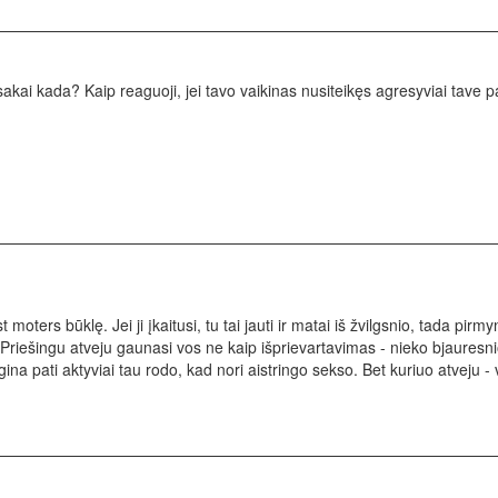
sakai kada? Kaip reaguoji, jei tavo vaikinas nusiteikęs agresyviai tave 
st moters būklę. Jei ji įkaitusi, tu tai jauti ir matai iš žvilgsnio, tada pi
. Priešingu atveju gaunasi vos ne kaip išprievartavimas - nieko bjaures
gina pati aktyviai tau rodo, kad nori aistringo sekso. Bet kuriuo atveju -