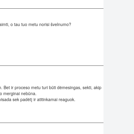
paimti, o tau tuo metu norisi švelnumo?
rmyn. Bet ir proceso metu turi būti dėmesingas, sekti, akip
nio merginai nebūna.
 visada sek padėtį ir atitinkamai reaguok.