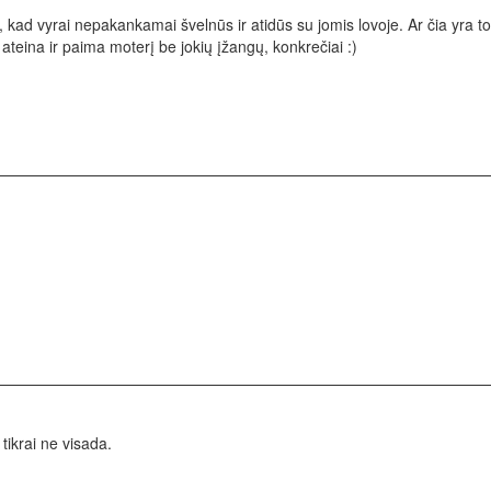
 kad vyrai nepakankamai švelnūs ir atidūs su jomis lovoje. Ar čia yra t
ateina ir paima moterį be jokių įžangų, konkrečiai :)
 tikrai ne visada.