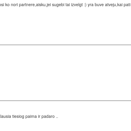
i ko nori partnere,aisku,jei sugebi tai izvelgt :) yra buve atveju,kai 
ausia tiesiog paima ir padaro ..