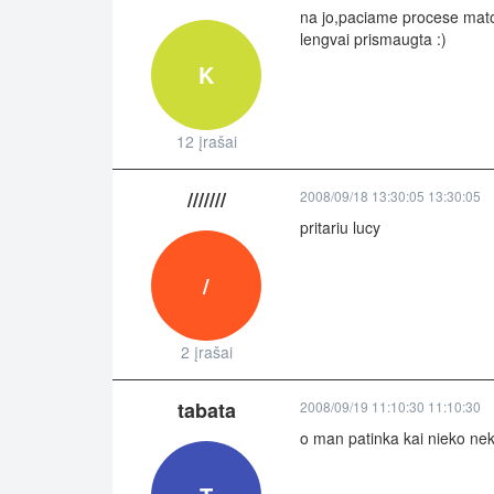
na jo,paciame procese matos
lengvai prismaugta :)
K
12 įrašai
///////
2008/09/18 13:30:05 13:30:05
pritariu lucy
/
2 įrašai
tabata
2008/09/19 11:10:30 11:10:30
o man patinka kai nieko nekl