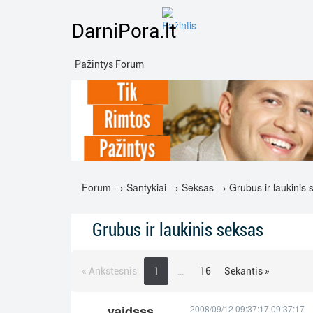
DarniPora.lt
Pažintys Forum
Forum
→
Santykiai
→
Seksas
→ Grubus ir laukinis 
Grubus ir laukinis seksas
« Ankstesnis
1
…
16
Sekantis »
vaidsss
2008/09/12 09:37:17 09:37:17