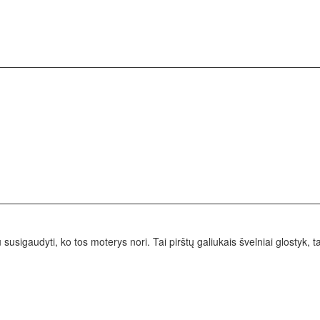
susigaudyti, ko tos moterys nori. Tai pirštų galiukais švelniai glostyk, ta