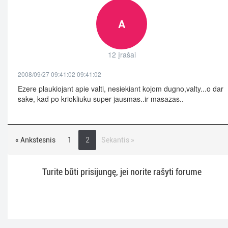
A
12 įrašai
2008/09/27 09:41:02 09:41:02
Ezere plaukiojant apie valti, nesiekiant kojom dugno,valty...o dar
sake, kad po kriokliuku super jausmas..ir masazas..
« Ankstesnis
1
2
Sekantis »
Turite būti prisijungę, jei norite rašyti forume