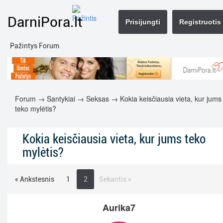
DarniPora.lt
Prisijungti
Registruotis
Pažintys Forum
Forum
→
Santykiai
→
Seksas
→ Kokia keisčiausia vieta, kur jums
teko mylėtis?
Kokia keisčiausia vieta, kur jums teko
mylėtis?
« Ankstesnis
1
2
Sekantis »
Aurika7