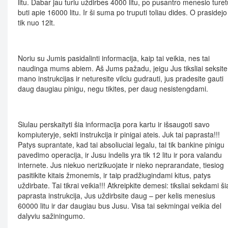
litu. Dabar jau turiu uždirbes 4000 litu, po pusantro menesio turet
buti apie 16000 litu. Ir ši suma po truputi toliau dides. O prasidejo
tik nuo 12lt.
Noriu su Jumis pasidalinti informacija, kaip tai veikia, nes tai
naudinga mums abiem. Aš Jums pažadu, jeigu Jus tiksliai seksite
mano instrukcijas ir neturesite vilciu gudrauti, jus pradesite gauti
daug daugiau pinigu, negu tikites, per daug nesistengdami.
Siulau perskaityti šia informacija pora kartu ir išsaugoti savo
kompiuteryje, sekti instrukcija ir pinigai ateis. Juk tai paprasta!!!
Patys suprantate, kad tai absoliuciai legalu, tai tik bankine pinigu
pavedimo operacija, ir Jusu indelis yra tik 12 litu ir pora valandu
internete. Jus niekuo nerizikuojate ir nieko neprarandate, tiesiog
pasitikite kitais žmonemis, ir taip pradžiugindami kitus, patys
uždirbate. Tai tikrai veikia!!! Atkreipkite demesi: tiksliai sekdami ši
paprasta instrukcija, Jus uždirbsite daug – per kelis menesius
60000 litu ir dar daugiau bus Jusu. Visa tai sekmingai veikia del
dalyviu sažiningumo.