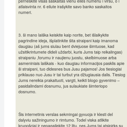
perneškite visas saskaitas vienu eiles numeriu i viršu, o i
atlaisvinta nr. 6 eilute irašykite savo banko saskaitos
numeri.
3. ši mano laiška keiskite kaip norite, bet išlaikykite
pagrindine ideja, išplatinkite šita straipsni kaip imanoma
daugiau (aš jums siulau bent dviejuose šimtuose, kad
užsitikrintumete dideli uždarbi, kuris Jums taip reikalingas)
straipsniu ,forumu ir naujienu juostu, skelbimuose arba
asmeniniais laiškais - kuo daugiau informacijos pasklis apie
ši straipsni, tuo didesnes bus Jusu pajamos! Jos tiesiogiai
priklauso nuo Jusu ir tai turbut yra džiugiausia dalis. Tiesiog
Jums nereikia prakaituoti, vargti, keikti blogo gyvenimo –
pasidalindami dosnumu, jus sulaukiate šimteriopo
dosnumo.
Šis internetinis verslas sekmingai gyvuoja ir klesti del
dalyviu sažiningumo ir rimtumo. Todel viska atlikite
kruopšciai ir nepagailekite 12 litu, nes Jums tai atsipirks su