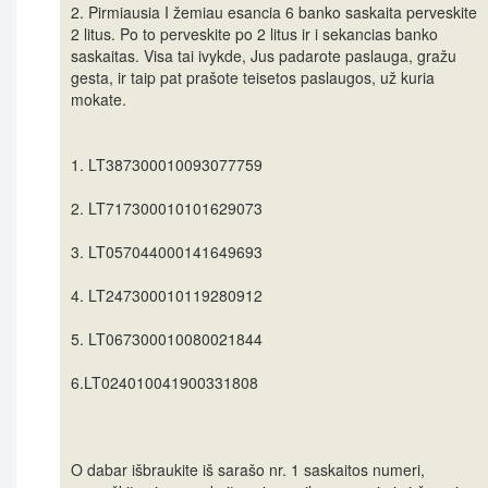
2. Pirmiausia I žemiau esancia 6 banko saskaita perveskite
2 litus. Po to perveskite po 2 litus ir i sekancias banko
saskaitas. Visa tai ivykde, Jus padarote paslauga, gražu
gesta, ir taip pat prašote teisetos paslaugos, už kuria
mokate.
1. LT387300010093077759
2. LT717300010101629073
3. LT057044000141649693
4. LT247300010119280912
5. LT067300010080021844
6.LT024010041900331808
O dabar išbraukite iš sarašo nr. 1 saskaitos numeri,