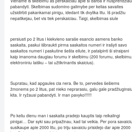
Viename iš skelbimu aš perskaiciau apie ši darba ir nusprendžiau
pabandyti. Skelbimas sudomino galimybe per kelias savaites
užsidirbti pakankamai pinigu, idedant tik dvylika litu. Iš pradžiu
nepatikejau, bet vis tiek perskaiciau. Taigi, skelbimas siule
persiusti po 2 litus i kiekvieno saraše esancio asmens banko
saskaita, paskui išbraukti pirma saskaitos numeri ir irašyti savo
saskaitos numeri i paskutine šešta eilute, ir patalpinti ši straipsni
kaip imanoma daugiau forumu ir skelbimu (200 forumu, skelbimu
elektroniniu laišku – tai užtikrinantis skaicius).
Supratau, kad apgaules cia nera. Be to, pervedes šešiems
žmonems po 2 litus, pat nieko neprarasiu, galu gale pradžiuginsi
kita. Ir ryžausi pabandyti. Ir man pavyko!!!!!!
Po keliu dienu man i saskaita pradejo kauptis taip reikalingi
pinigai… Dar syki sau pripažinau, kad tai veikia. Per pora savaici
susikaupe apie 2000 litu, po triju savaiciu prisidejo dar apie 2000