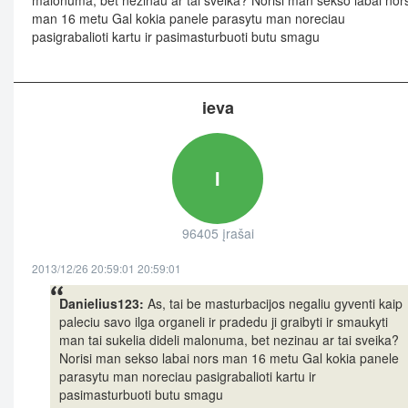
malonuma, bet nezinau ar tai sveika? Norisi man sekso labai nor
man 16 metu Gal kokia panele parasytu man noreciau
pasigrabalioti kartu ir pasimasturbuoti butu smagu
ieva
I
96405 įrašai
2013/12/26 20:59:01 20:59:01
Danielius123:
As, tai be masturbacijos negaliu gyventi kaip
paleciu savo ilga organeli ir pradedu ji graibyti ir smaukyti
man tai sukelia dideli malonuma, bet nezinau ar tai sveika?
Norisi man sekso labai nors man 16 metu Gal kokia panele
parasytu man noreciau pasigrabalioti kartu ir
pasimasturbuoti butu smagu