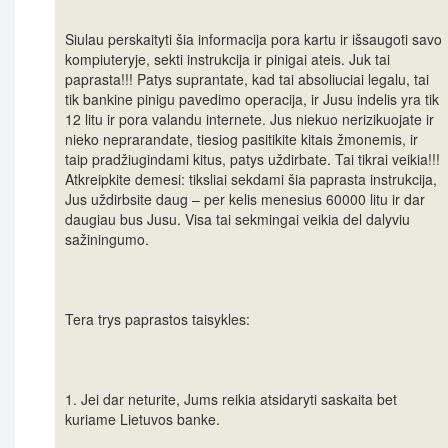
Siulau perskaityti šia informacija pora kartu ir išsaugoti savo
kompiuteryje, sekti instrukcija ir pinigai ateis. Juk tai
paprasta!!! Patys suprantate, kad tai absoliuciai legalu, tai
tik bankine pinigu pavedimo operacija, ir Jusu indelis yra tik
12 litu ir pora valandu internete. Jus niekuo nerizikuojate ir
nieko neprarandate, tiesiog pasitikite kitais žmonemis, ir
taip pradžiugindami kitus, patys uždirbate. Tai tikrai veikia!!!
Atkreipkite demesi: tiksliai sekdami šia paprasta instrukcija,
Jus uždirbsite daug – per kelis menesius 60000 litu ir dar
daugiau bus Jusu. Visa tai sekmingai veikia del dalyviu
sažiningumo.
Tera trys paprastos taisykles:
1. Jei dar neturite, Jums reikia atsidaryti saskaita bet
kuriame Lietuvos banke.