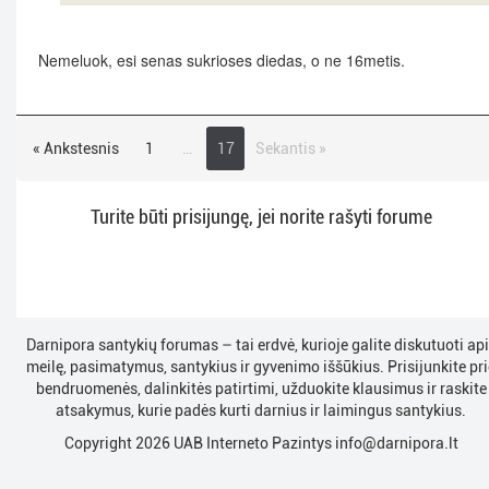
Nemeluok, esi senas sukrioses diedas, o ne 16metis.
« Ankstesnis
1
…
17
Sekantis »
Turite būti prisijungę, jei norite rašyti forume
Darnipora santykių forumas – tai erdvė, kurioje galite diskutuoti ap
meilę, pasimatymus, santykius ir gyvenimo iššūkius. Prisijunkite pri
bendruomenės, dalinkitės patirtimi, užduokite klausimus ir raskite
atsakymus, kurie padės kurti darnius ir laimingus santykius.
Copyright 2026 UAB Interneto Pazintys
info@darnipora.lt