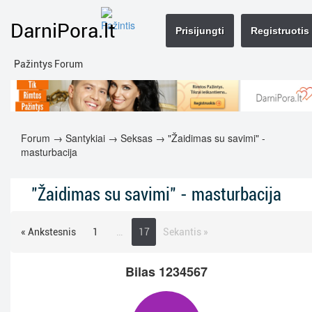
DarniPora.lt
Prisijungti
Registruotis
Pažintys Forum
Forum
→
Santykiai
→
Seksas
→ "Žaidimas su savimi" -
masturbacija
"Žaidimas su savimi" - masturbacija
« Ankstesnis
1
…
17
Sekantis »
Bilas 1234567