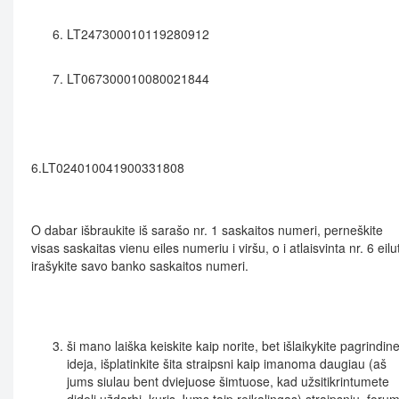
LT247300010119280912
LT067300010080021844
6.LT024010041900331808
O dabar išbraukite iš sarašo nr. 1 saskaitos numeri, perneškite
visas saskaitas vienu eiles numeriu i viršu, o i atlaisvinta nr. 6 eilu
irašykite savo banko saskaitos numeri.
ši mano laiška keiskite kaip norite, bet išlaikykite pagrindin
ideja, išplatinkite šita straipsni kaip imanoma daugiau (aš
jums siulau bent dviejuose šimtuose, kad užsitikrintumete