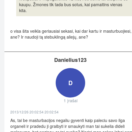
kaupu. Žmones tik tada bus sotus, kai pamaitins vienas
kita.
o visa šita veikla geriausiai sekasi, kai dar kartu ir masturbuojiesi,
ane? Ir naudoji tą stebuklingą aliejų, ane?
Danielius123
D
1 įrašai
2013/12/26 20:02:54 20:02:54
As, tai be masturbacijos negaliu gyventi kaip paleciu savo ilga
organeli ir pradedu ji graibyti ir smaukyti man tai sukelia dideli