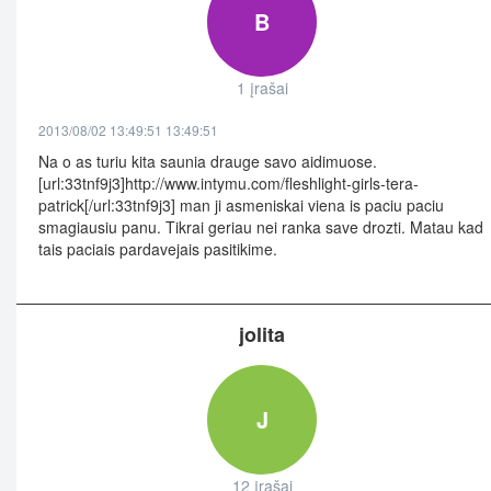
B
1 įrašai
2013/08/02 13:49:51 13:49:51
Na o as turiu kita saunia drauge savo aidimuose.
[url:33tnf9j3]http://www.intymu.com/fleshlight-girls-tera-
patrick[/url:33tnf9j3] man ji asmeniskai viena is paciu paciu
smagiausiu panu. Tikrai geriau nei ranka save drozti. Matau kad
tais paciais pardavejais pasitikime.
jolita
J
12 įrašai