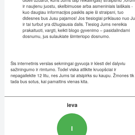
dideli uždarbi, kuris Jums taip reikalingas) straipsniu ,foru
ir naujienu juostu, skelbimuose arba asmeniniais laiškais -
kuo daugiau informacijos pasklis apie ši straipsni, tuo
didesnes bus Jusu pajamos! Jos tiesiogiai priklauso nuo J
ir tai turbut yra džiugiausia dalis. Tiesiog Jums nereikia
prakaituoti, vargti, keikti blogo gyvenimo – pasidalindami
dosnumu, jus sulaukiate šimteriopo dosnumo.
Šis internetinis verslas sekmingai gyvuoja ir klesti del dalyviu
sažiningumo ir rimtumo. Todel viska atlikite kruopšciai ir
nepagailekite 12 litu, nes Jums tai atsipirks su kaupu. Žmones tik
tada bus sotus, kai pamaitins vienas kita.
ieva
I