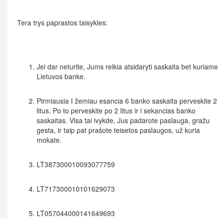
Tera trys paprastos taisykles:
Jei dar neturite, Jums reikia atsidaryti saskaita bet kuriame
Lietuvos banke.
Pirmiausia I žemiau esancia 6 banko saskaita perveskite 2
litus. Po to perveskite po 2 litus ir i sekancias banko
saskaitas. Visa tai ivykde, Jus padarote paslauga, gražu
gesta, ir taip pat prašote teisetos paslaugos, už kuria
mokate.
LT387300010093077759
LT717300010101629073
LT057044000141649693