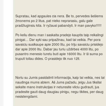
Supratau, kad apgaules cia nera. Be to, pervedes šešiems
žmonems po 2 litus, pat nieko neprarasiu, galu gale
pradžiuginsiu kita. Ir ryžausi pabandyti. Ir man pavyko!!!!!!
Po keliu dienu man i saskaita pradejo kauptis taip reikalingi
pinigai… Dar syki sau pripažinau, kad tai veikia. Per pora
savaiciu susikaupe apie 2000 litu, po triju savaiciu prisidejo
dar apie 2000 litu. Dabar jau turiu uždirbes 4000 litu, po
pusantro menesio turetu buti apie 16000 litu. Ir ši suma po
truputi toliau dides. O prasidejo tik nuo 12lt.
Noriu su Jumis pasidalinti informacija, kaip tai veikia, nes tai
naudinga mums abiem. Aš Jums pažadu, jeigu Jus tiksliai
seksite mano instrukcijas ir neturesite vilciu gudrauti, jus
pradesite gauti daug daugiau pinigu, negu tikites, per daug
nesistengdami.