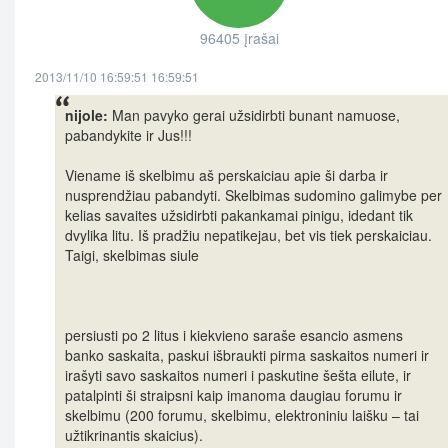
96405 įrašai
2013/11/10 16:59:51 16:59:51
nijole:
Man pavyko gerai užsidirbti bunant namuose,
pabandykite ir Jus!!!
Viename iš skelbimu aš perskaiciau apie ši darba ir
nusprendžiau pabandyti. Skelbimas sudomino galimybe per
kelias savaites užsidirbti pakankamai pinigu, idedant tik
dvylika litu. Iš pradžiu nepatikejau, bet vis tiek perskaiciau.
Taigi, skelbimas siule
persiusti po 2 litus i kiekvieno saraše esancio asmens
banko saskaita, paskui išbraukti pirma saskaitos numeri ir
irašyti savo saskaitos numeri i paskutine šešta eilute, ir
patalpinti ši straipsni kaip imanoma daugiau forumu ir
skelbimu (200 forumu, skelbimu, elektroniniu laišku – tai
užtikrinantis skaicius).