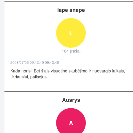
lape snape
L
184 įrašai
2008/07/06 09:43:40 09:43:40
Kada norisi. Bet šiais visuotino skubėjimo ir nuovargio laikais,
tikriausiai, pailsėjus.
Ausrys
A