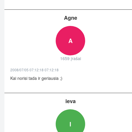
Agne
A
1659 įrašai
2008/07/05 07:12:18 07:12:18
Kai norisi tada ir geriausia ;)
ieva
I