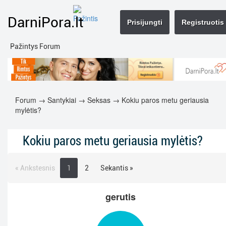
DarniPora.lt
Prisijungti
Registruotis
Pažintys Forum
Forum
→
Santykiai
→
Seksas
→ Kokiu paros metu geriausia
mylėtis?
Kokiu paros metu geriausia mylėtis?
« Ankstesnis
1
2
Sekantis »
gerutis