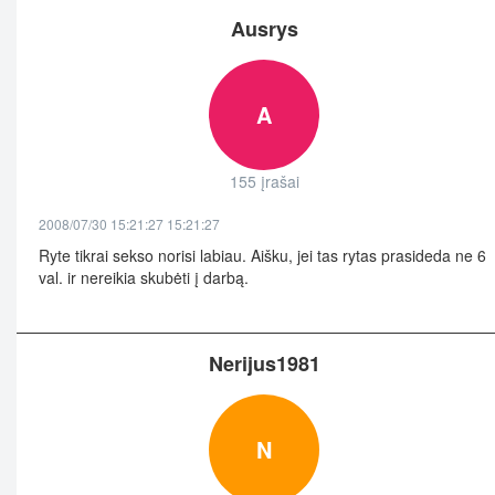
Ausrys
A
155 įrašai
2008/07/30 15:21:27 15:21:27
Ryte tikrai sekso norisi labiau. Aišku, jei tas rytas prasideda ne 6
val. ir nereikia skubėti į darbą.
Nerijus1981
N