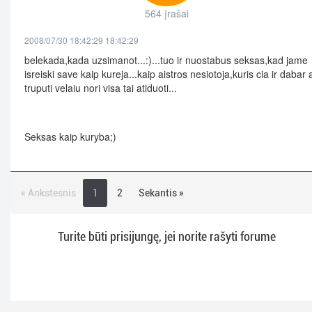
564 įrašai
2008/07/30 18:42:29 18:42:29
belekada,kada uzsimanot...:)...tuo ir nuostabus seksas,kad jame
isreiski save kaip kureja...kaip aistros nesiotoja,kuris cia ir dabar 
truputi velaiu nori visa tai atiduoti...
Seksas kaip kuryba;)
« Ankstesnis
1
2
Sekantis »
Turite būti prisijungę, jei norite rašyti forume