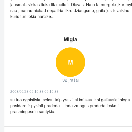
jausmai.. viskas-lieka tik meile ir Dievas. Na o ta mergele ,kur myl
sau ,manau niekad nepatiria tikro dziaugsmo, gaila jos ir vaikino,
kuris turi tokia narcize...
Migla
M
32 įrašai
2008/06/23 09:15:33 09:15:33
su tuo egoistisku seksu taip yra - imi imi sau, kol galiausiai bloga
pasidaro ir pykinti pradeda... tada zmogus pradeda ieskoti
prasmingesniu santykiu.