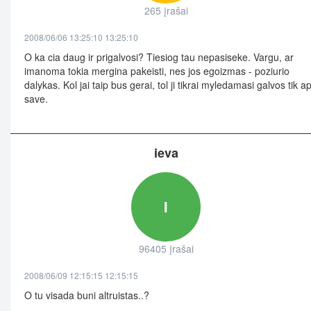
265 įrašai
2008/06/06 13:25:10 13:25:10
O ka cia daug ir prigalvosi? Tiesiog tau nepasiseke. Vargu, ar
imanoma tokia mergina pakeisti, nes jos egoizmas - poziurio
dalykas. Kol jai taip bus gerai, tol ji tikrai myledamasi galvos tik a
save.
ieva
I
96405 įrašai
2008/06/09 12:15:15 12:15:15
O tu visada buni altruistas..?