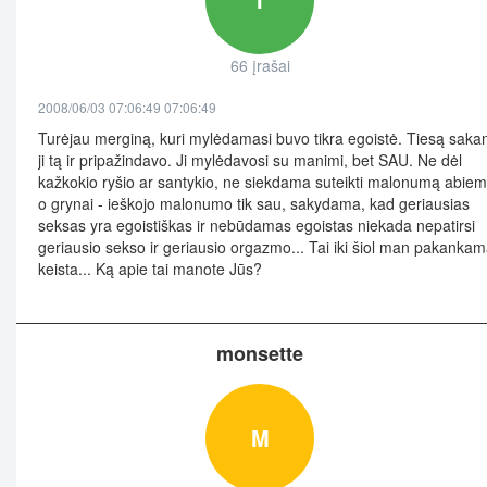
66 įrašai
2008/06/03 07:06:49 07:06:49
Turėjau merginą, kuri mylėdamasi buvo tikra egoistė. Tiesą saka
ji tą ir pripažindavo. Ji mylėdavosi su manimi, bet SAU. Ne dėl
kažkokio ryšio ar santykio, ne siekdama suteikti malonumą abiem
o grynai - ieškojo malonumo tik sau, sakydama, kad geriausias
seksas yra egoistiškas ir nebūdamas egoistas niekada nepatirsi
geriausio sekso ir geriausio orgazmo... Tai iki šiol man pakankam
keista... Ką apie tai manote Jūs?
monsette
M