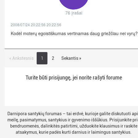
76 įrašai
2008/07/24 20:22:56 20:22:56
Kodėl moterų egoistiškumas vertinamas daug griežčiau nei vyrų?
« Ankstesnis
1
2
Sekantis »
Turite būti prisijungę, jei norite rašyti forume
Darnipora santykių forumas – tai erdvė, kurioje galite diskutuoti ap
meilę, pasimatymus, santykius ir gyvenimo iššūkius. Prisijunkite pri
bendruomenės, dalinkitės patirtimi, užduokite klausimus ir raskite
atsakymus, kurie padės kurti darnius ir laimingus santykius.