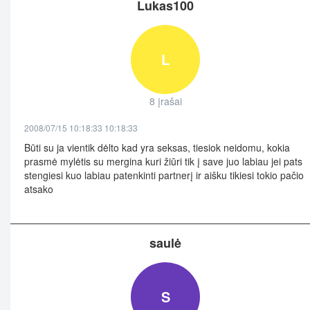
Lukas100
L
8 įrašai
2008/07/15 10:18:33 10:18:33
Būti su ja vientik dėlto kad yra seksas, tiesiok neidomu, kokia
prasmė mylėtis su mergina kuri žiūri tik į save juo labiau jei pats
stengiesi kuo labiau patenkinti partnerį ir aišku tikiesi tokio pačio
atsako
saulė
S