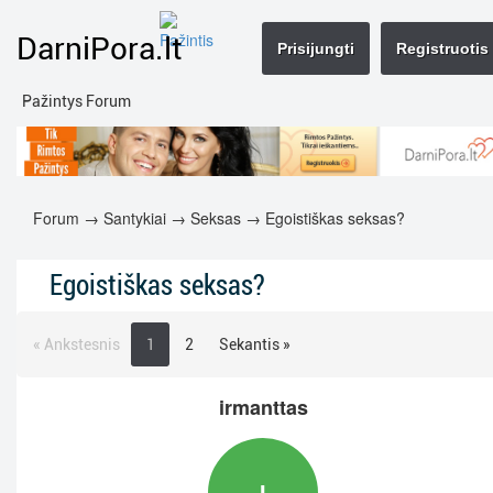
DarniPora.lt
Prisijungti
Registruotis
Pažintys Forum
Forum
→
Santykiai
→
Seksas
→ Egoistiškas seksas?
Egoistiškas seksas?
« Ankstesnis
1
2
Sekantis »
irmanttas
I