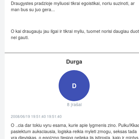
Draugystes pradzioje myliuosi tikrai egoistikai, noriu suzinoti, ar
man bus su juo gera...
O kai draugauju jau ilgai ir tikrai myliu, tuomet norisi daugiau duot
nei gauti.
Durga
D
8 įrašai
2008/06/19 19:51:40 19:51:40
O ..cia dar tokiu vyru esama, kurie apie lygmenis zino. Puiku!Kka
pasiektum auksciausia, logiska-reikia myleti zmogu, seksas tada
yra dieviskas, o egoizmo tiesiog nelieka jis istirpsta, kaip ir mintys