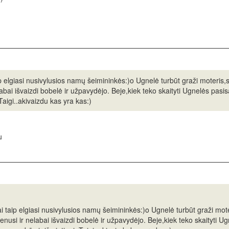
 elgiasi nusivylusios namų šeimininkės:)o Ugnelė turbūt graži moteris,s
abai išvaizdi bobelė ir užpavydėjo. Beje,kiek teko skaityti Ugnelės pasisa
Taigi..akivaizdu kas yra kas:)
u
 taip elgiasi nusivylusios namų šeimininkės:)o Ugnelė turbūt graži mote
nusi ir nelabai išvaizdi bobelė ir užpavydėjo. Beje,kiek teko skaityti Ugn