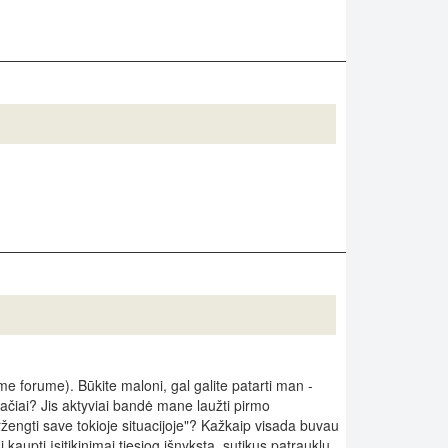
me forume). Būkite maloni, gal galite patarti man -
pačiai? Jis aktyviai bandė mane laužti pirmo
ržengti save tokioje situacijoje"? Kažkaip visada buvau
kaupti įsitikinimai tiesiog išnyksta, sutikus patrauklų