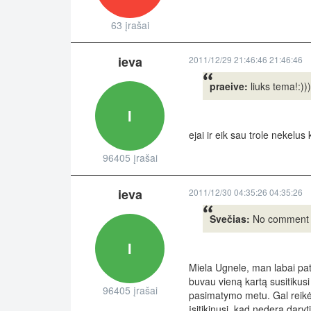
63 įrašai
ieva
2011/12/29 21:46:46 21:46:46
praeive:
liuks tema!:)))
I
ejai ir eik sau trole nekelus
96405 įrašai
ieva
2011/12/30 04:35:26 04:35:26
Svečias:
No comment
I
Miela Ugnele, man labai pati
buvau vieną kartą susitikusi
96405 įrašai
pasimatymo metu. Gal reikėjo
įsitikinusi, kad nedera daryt