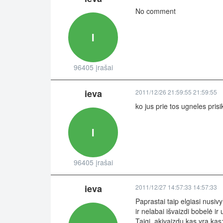
No comment
I
96405 įrašai
ieva
2011/12/26 21:59:55 21:59:55
ko jus prie tos ugneles prisi
I
96405 įrašai
ieva
2011/12/27 14:57:33 14:57:33
Paprastai taip elgiasi nusiv
ir nelabai išvaizdi bobelė ir
Taigi..akivaizdu kas yra kas: