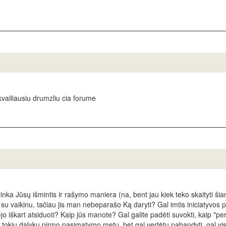
 kvailiausiu drumzliu cia forume
nka Jūsų išmintis ir rašymo maniera (na, bent jau kiek teko skaityti šia
 su vaikinu, tačiau jis man nebeparašo Ką daryti? Gal imtis iniciatyvos 
 iškart atsiduoti? Kaip jūs manote? Gal galite padėti suvokti, kaip "pe
i tokių dalykų pirmo pasimatymo metu, bet gal vertėtų pabandyti, gal visi 