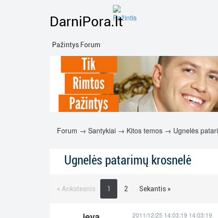
DarniPora.lt
Pažintys Forum
Forum
→
Santykiai
→
Kitos temos
→ Ugnelės patari
Ugnelės patarimų krosnelė
« Ankstesnis
1
2
Sekantis »
ieva
2011/12/25 14:03:19 14:03:19