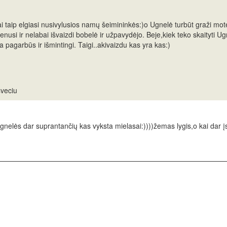
 taip elgiasi nusivylusios namų šeimininkės:)o Ugnelė turbūt graži mote
nusi ir nelabai išvaizdi bobelė ir užpavydėjo. Beje,kiek teko skaityti Ugn
 pagarbūs ir išmintingi. Taigi..akivaizdu kas yra kas:)
sveciu
nelės dar suprantančių kas vyksta mielasai:))))žemas lygis,o kai dar įsi