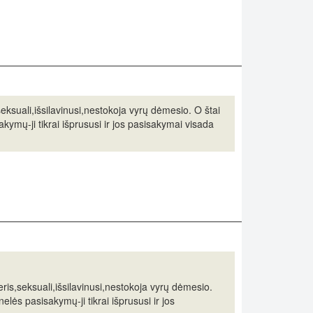
eksuali,išsilavinusi,nestokoja vyrų dėmesio. O štai
kymų-ji tikrai išprususi ir jos pasisakymai visada
ris,seksuali,išsilavinusi,nestokoja vyrų dėmesio.
elės pasisakymų-ji tikrai išprususi ir jos