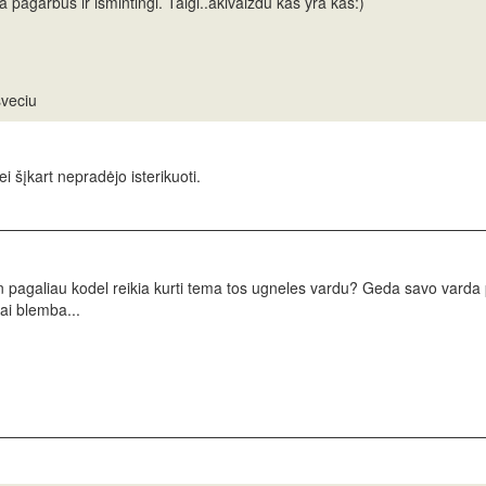
 pagarbūs ir išmintingi. Taigi..akivaizdu kas yra kas:)
sveciu
i šįkart nepradėjo isterikuoti.
an pagaliau kodel reikia kurti tema tos ugneles vardu? Geda savo varda 
ai blemba...