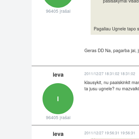
pasisakymai visada
96405 įrašai
Pagaliau Ugnele tapo 
Geras DD Na, pagarba jai, je
ieva
2011/12/27 18:31:02 18:31:02
klausykit, nu paaiskinkit m
ta jusu ugnele? nu mazvaiki
I
96405 įrašai
ieva
2011/12/27 19:56:31 19:56:31