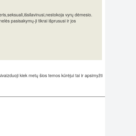
ris,seksuali,išsilavinusi,nestokoja vyrų dėmesio.
elės pasisakymų-ji tikrai išprususi ir jos
vaizduoji kiek metų šios temos kūrėjui tai ir apsimyžti