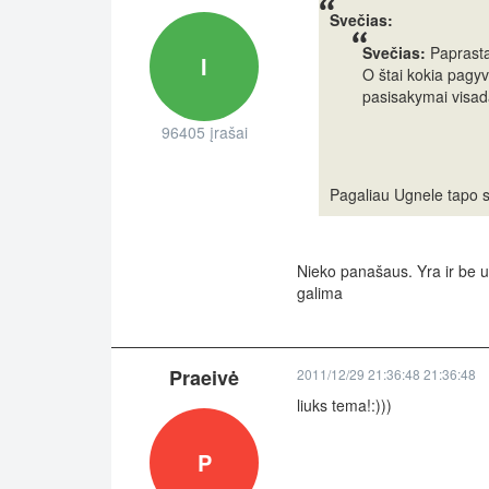
Svečias:
Svečias:
Paprastai
I
O štai kokia pagyve
pasisakymai visada
96405 įrašai
Pagaliau Ugnele tapo 
Nieko panašaus. Yra ir be ug
galima
Praeivė
2011/12/29 21:36:48 21:36:48
liuks tema!:)))
P