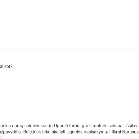
knisot?
ylusios namų šeimininkės:)o Ugnelė turbūt graži moteris,seksuali,išsila
 užpavydėjo. Beje,kiek teko skaityti Ugnelės pasisakymų-ji tikrai išprusus
)