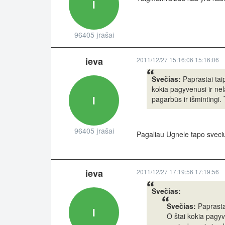
I
96405 įrašai
ieva
2011/12/27 15:16:06 15:16:06
Svečias:
Paprastai taip
kokia pagyvenusi ir nel
I
pagarbūs ir išmintingi. 
96405 įrašai
Pagaliau Ugnele tapo sveci
ieva
2011/12/27 17:19:56 17:19:56
Svečias:
Svečias:
Paprastai
I
O štai kokia pagyve