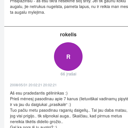
Prisipazinsiu - as esu tikra nesekme sioj srity. Jei tik gaunu kokiu
augalu, jie netrukus nugelsta, pameta lapus, nu ir reikia man mes
ta augalu mylejima.
rokelis
R
66 įrašai
2008/05/31 20:02:21 20:02:21
Aš esu pradedantis gėlininkas :)
Prieš mėnesį pasodinau apie 7 kanus (lietuviškai vadinamų pipyt
ir va jau du daigiukai „prasikalė“ :)
Tuo pačiu metu pasodinau raganių daigelių.. Tai jau daba matau,
jog visi prigijo.. tik silpnokai auga.. Skaičiau, kad pirmus metus
nereikia tikėtis didelio grožio..
Gal ką nors iš jų augini? :)