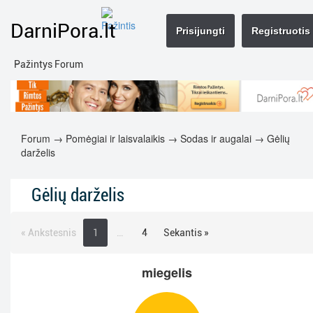
DarniPora.lt
Prisijungti
Registruotis
Pažintys Forum
Forum
→
Pomėgiai ir laisvalaikis
→
Sodas ir augalai
→ Gėlių
darželis
Gėlių darželis
« Ankstesnis
1
…
4
Sekantis »
miegelis