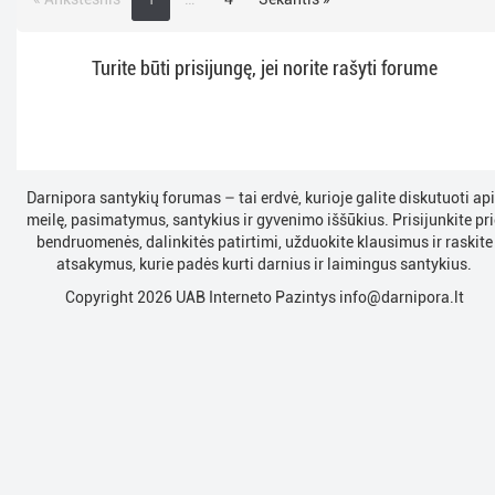
Turite būti prisijungę, jei norite rašyti forume
Darnipora santykių forumas – tai erdvė, kurioje galite diskutuoti ap
meilę, pasimatymus, santykius ir gyvenimo iššūkius. Prisijunkite pri
bendruomenės, dalinkitės patirtimi, užduokite klausimus ir raskite
atsakymus, kurie padės kurti darnius ir laimingus santykius.
Copyright 2026 UAB Interneto Pazintys
info@darnipora.lt