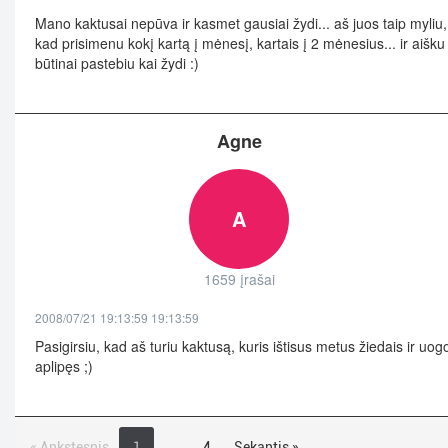
Mano kaktusai nepūva ir kasmet gausiai žydi... aš juos taip myliu,
kad prisimenu kokį kartą į mėnesį, kartais į 2 mėnesius... ir aišku
būtinai pastebiu kai žydi :)
Agne
A
1659 įrašai
2008/07/21 19:13:59 19:13:59
Pasigirsiu, kad aš turiu kaktusą, kuris ištisus metus žiedais ir uo
aplipęs ;)
« Ankstesnis
1
…
4
Sekantis »