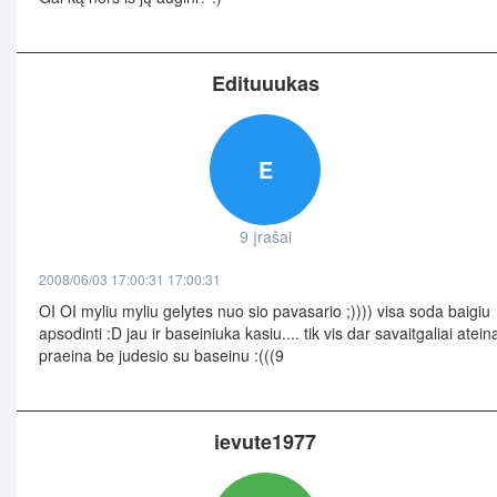
Edituuukas
E
9 įrašai
2008/06/03 17:00:31 17:00:31
OI OI myliu myliu gelytes nuo sio pavasario ;)))) visa soda baigiu
apsodinti :D jau ir baseiniuka kasiu.... tik vis dar savaitgaliai ateina
praeina be judesio su baseinu :(((9
ievute1977