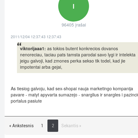
I
96405 įrašai
2011/12/04 12:37:43 12:37:43
viktorijaaa1:
as tokios butent konkrecios dovanos
nenoreciau, taciau pats tamsta parodai savo lygi ir intelekta
jeigu galvoji, kad zmones perka sekso tik todel, kad jie
impotentai arba gejai,
As tiesiog galvoju, kad sex-shopai nauja marketingo kompanija
pavare - matyt apyvarta sumazejo - snarglius ir snargles i pazinci
portalus pasiute
« Ankstesnis
1
2
Sekantis »