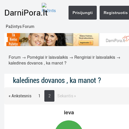
DarniPora.lt
Prisijungti
Registruotis
Pažintys Forum
Forum
→
Pomėgiai ir laisvalaikis
→
Renginiai ir laisvalaikis
→
kaledines dovanos , ka manot ?
kaledines dovanos , ka manot ?
« Ankstesnis
1
2
Sekantis »
ieva