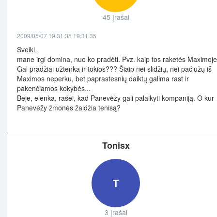
45 įrašai
2009/05/07 19:31:35 19:31:35
Sveiki,
mane irgi domina, nuo ko pradėti. Pvz. kaip tos raketės Maximoj
Gal pradžiai užtenka ir tokios??? Šiaip nei slidžių, nei pačiūžų iš
Maximos neperku, bet paprastesnių daiktų galima rast ir
pakenčiamos kokybės...
Beje, elenka, rašei, kad Panevėžy gali palaikyti kompaniją. O kur
Panevėžy žmonės žaidžia tenisą?
Tonisx
T
3 įrašai