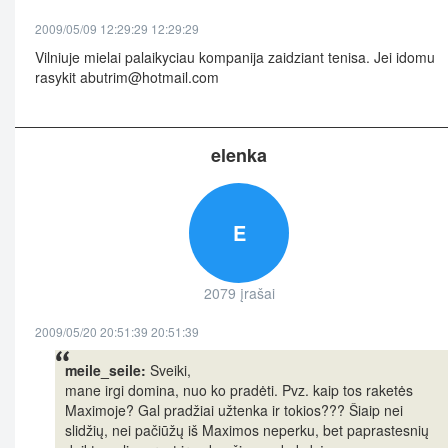
2009/05/09 12:29:29 12:29:29
Vilniuje mielai palaikyciau kompanija zaidziant tenisa. Jei idomu
rasykit
abutrim@hotmail.com
elenka
E
2079 įrašai
2009/05/20 20:51:39 20:51:39
meile_seile:
Sveiki,
mane irgi domina, nuo ko pradėti. Pvz. kaip tos raketės
Maximoje? Gal pradžiai užtenka ir tokios??? Šiaip nei
slidžių, nei pačiūžų iš Maximos neperku, bet paprastesnių