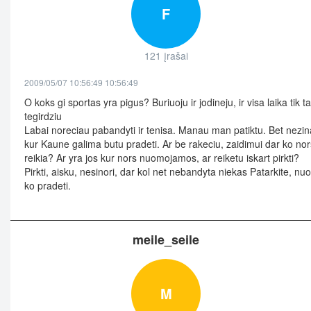
F
121 įrašai
2009/05/07 10:56:49 10:56:49
O koks gi sportas yra pigus? Buriuoju ir jodineju, ir visa laika tik tai
tegirdziu
Labai noreciau pabandyti ir tenisa. Manau man patiktu. Bet nezi
kur Kaune galima butu pradeti. Ar be rakeciu, zaidimui dar ko nor
reikia? Ar yra jos kur nors nuomojamos, ar reiketu iskart pirkti?
Pirkti, aisku, nesinori, dar kol net nebandyta niekas Patarkite, nuo
ko pradeti.
meile_seile
M