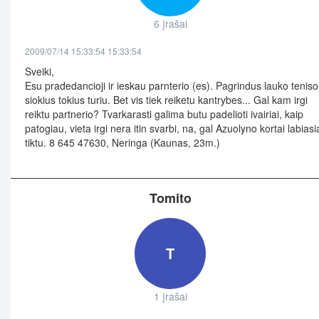
6 įrašai
2009/07/14 15:33:54 15:33:54
Sveiki,
Esu pradedancioji ir ieskau parnterio (es). Pagrindus lauko teniso
siokius tokius turiu. Bet vis tiek reiketu kantrybes... Gal kam irgi
reiktu partnerio? Tvarkarasti galima butu padelioti ivairiai, kaip
patogiau, vieta irgi nera itin svarbi, na, gal Azuolyno kortai labiasi
tiktu. 8 645 47630, Neringa (Kaunas, 23m.)
Tomito
T
1 įrašai