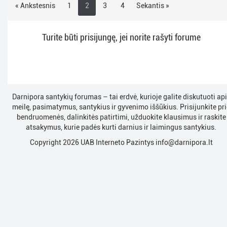
« Ankstesnis
1
2
3
4
Sekantis »
Turite būti prisijungę, jei norite rašyti forume
Darnipora santykių forumas – tai erdvė, kurioje galite diskutuoti ap
meilę, pasimatymus, santykius ir gyvenimo iššūkius. Prisijunkite pri
bendruomenės, dalinkitės patirtimi, užduokite klausimus ir raskite
atsakymus, kurie padės kurti darnius ir laimingus santykius.
Copyright 2026 UAB Interneto Pazintys
info@darnipora.lt