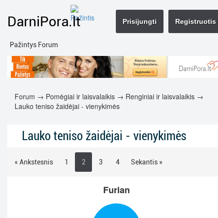
DarniPora.lt
Prisijungti
Registruotis
Pažintys Forum
Forum
→
Pomėgiai ir laisvalaikis
→
Renginiai ir laisvalaikis
→
Lauko teniso žaidėjai - vienykimės
Lauko teniso žaidėjai - vienykimės
« Ankstesnis
1
2
3
4
Sekantis »
Furian