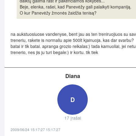
daiktų galima rast ir pakenčiamos kokybės...
Beje, elenka, rašei, kad Panevėžy gali palaikyti kompaniją.
O kur Panevėžy žmonės žaidžia tenisą?
na aukstuosiuose vandenyse, bent jau as ten treniruojiuos su sa
treneriu, rakete is normaliu apie 500lt kjainuoja. kas dar svarbu?
batai ir tik batai. apranga grozio reikalas:) tada kamuoliai, jei netu
trenerio, nes jis ju turi begale:) ir kortu. tik tiek
Diana
D
17 įrašai
2009/06/24 15:17:27 15:17:27