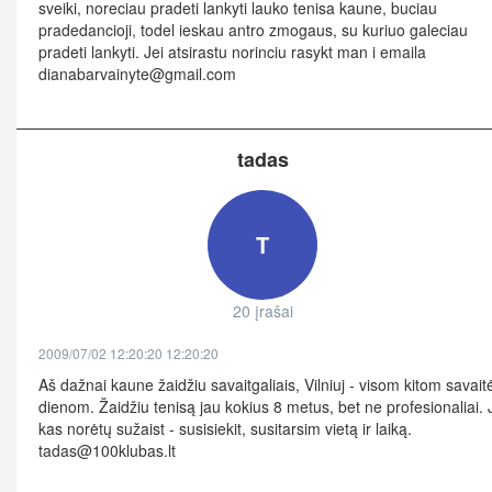
sveiki, noreciau pradeti lankyti lauko tenisa kaune, buciau
pradedancioji, todel ieskau antro zmogaus, su kuriuo galeciau
pradeti lankyti. Jei atsirastu norinciu rasykt man i emaila
dianabarvainyte@gmail.com
tadas
T
20 įrašai
2009/07/02 12:20:20 12:20:20
Aš dažnai kaune žaidžiu savaitgaliais, Vilniuj - visom kitom savait
dienom. Žaidžiu tenisą jau kokius 8 metus, bet ne profesionaliai. 
kas norėtų sužaist - susisiekit, susitarsim vietą ir laiką.
tadas@100klubas.lt