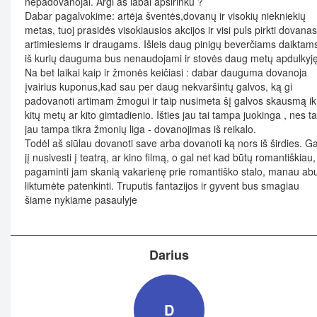
nepadovanojai. Argi aš labai apsirinku ?
Dabar pagalvokime: artėja šventės,dovanų ir visokių niekniekių
metas, tuoj prasidės visokiausios akcijos ir visi puls pirkti dovanas
artimiesiems ir draugams. Išleis daug pinigų beverčiams daiktam
iš kurių dauguma bus nenaudojami ir stovės daug metų apdulkyję
Na bet laikai kaip ir žmonės keičiasi : dabar dauguma dovanoja
įvairius kuponus,kad sau per daug nekvaršintų galvos, ką gi
padovanoti artimam žmogui ir taip nusimeta šį galvos skausmą ik
kitų metų ar kito gimtadienio. Išties jau tai tampa juokinga , nes ta
jau tampa tikra žmonių liga - dovanojimas iš reikalo.
Todėl aš siūlau dovanoti save arba dovanoti ką nors iš širdies. Ga
jį nusivesti į teatrą, ar kino filmą, o gal net kad būtų romantiškiau,
pagaminti jam skanią vakarienę prie romantiško stalo, manau ab
liktumėte patenkinti. Truputis fantazijos ir gyvent bus smagiau
šiame nykiame pasaulyje
Darius
D