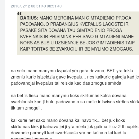
2010/02/12 08:51:40 08:51:40
DARIUS:
MANO MERGINA MAN GIMTADIENIO PROGA
PADOVANOJO PRABANGIUS KVEPALUS LACOSTE IR
PASAKE SITA DOVANA TAU GIMTADIENIO PROGA
KVEPINKIS IR PRISIMINK PER SAVO GIMTADIENI MANE
NORS AS BUSIU UZSIENYJE BE JOS GIMTADIENIS TAIP
KAIP TORTAS BE ZVAKUCIU IR BE MYLIMO ZMOGAUS.
na seip mano manymu kvpalai yra gera dovana, BET yra tokiu
zmoniu kurie isizeidzia gave kvepalu... nes kaikurie galvoja kad je
padovanojai kvepalus tai reiskia kad das zmogus smirda
na bet is tiesu mano manymu koks skirtumas kokia dovana
svarbiausia kad ji butu padovanota su meile ir isvisos sirdies skirt
tik tam zmogui..
kai kurie net sako mano dovana kai navo tik... bet juk koks
skirtumas kiek ji kainavo jei ji yra miela juk galima ir uz 2 lt nupirk
dovanele parodyti kad svarbiausia yra ne kaina o tai kad tu
nepamirsai zmogaus