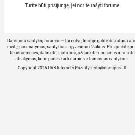
Turite būti prisijungę, jei norite rašyti forume
Darnipora santykių forumas – tai erdvė, kurioje galite diskutuoti ap
meilę, pasimatymus, santykius ir gyvenimo iššūkius. Prisijunkite pri
bendruomenės, dalinkitės patirtimi, užduokite klausimus ir raskite
atsakymus, kurie padės kurti darnius ir laimingus santykius.
Copyright 2026 UAB Interneto Pazintys
info@darnipora.lt