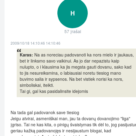
H
57 įrašai
2009/10/18 14:10:46 14:10:46
Karas:
Na as noreciau padovanoti ka nors mielo ir jaukaus,
bet ir linksmo savo vaikinui. As jo dar nepazistu kaip
nulupto, o i klausima ka jis megsta gauti dovanu, sako kad
to jis nesureiksmina, o labiausiai noretu tiesiog mano
buvimo salia ir sypsenos. Na bet vistiek norisi ka nors,
simboliskai, iteikti.
Tai gi, gal kas pasidalinsite idejomis
Na tada gal padovanok save tiesiog
Jeigu atvirai, asmeniškai man, jau ta dovanų dovanojimo "liga"
įgriso. Tai ne kas kita, o pinigų švaistymas tik dėl to, jog pasijust
geriau kažką padovanojęs ir nesijaustum blogai, kad