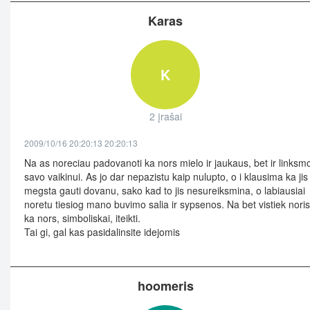
Karas
K
2 įrašai
2009/10/16 20:20:13 20:20:13
Na as noreciau padovanoti ka nors mielo ir jaukaus, bet ir linksm
savo vaikinui. As jo dar nepazistu kaip nulupto, o i klausima ka jis
megsta gauti dovanu, sako kad to jis nesureiksmina, o labiausiai
noretu tiesiog mano buvimo salia ir sypsenos. Na bet vistiek noris
ka nors, simboliskai, iteikti.
Tai gi, gal kas pasidalinsite idejomis
hoomeris