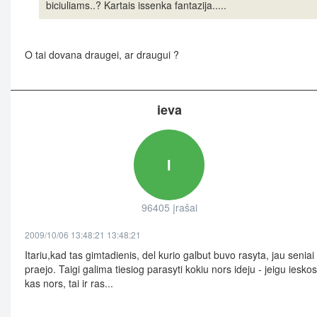
biciuliams..? Kartais issenka fantazija.....
O tai dovana draugei, ar draugui ?
ieva
I
96405 įrašai
2009/10/06 13:48:21 13:48:21
Itariu,kad tas gimtadienis, del kurio galbut buvo rasyta, jau seniai
praejo. Taigi galima tiesiog parasyti kokiu nors ideju - jeigu ieskos
kas nors, tai ir ras...