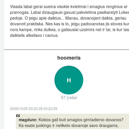
Visada labai gerai sueina visokie kvietimai i smagius renginius ar
pramogas. Labai dziaugiausi gavusi pakvietima pasikarstyti Loke
pedoje. O jeigu apie daiktus... Manau, dovanojant daikta, geriau
dovanoti praktiska. Nes kas is to, jeigu padovanotas jis stoves ku
nors kampe, rinks dulkes, o galiausiai uzsimirs net ir tai, is kur tas
daiktelis atkeliavo i namus.
hoomeris
H
57 įrašai
2009/10/05 20:22:39 20:22:39
magdute:
Kokios gali buti smagios gimtadienio dovanos?
Ka esate juokingo ir netiketo dovanoje savo draugams,