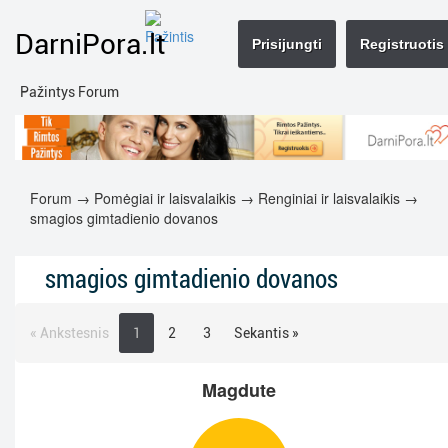
DarniPora.lt
Prisijungti
Registruotis
Pažintys Forum
Forum
→
Pomėgiai ir laisvalaikis
→
Renginiai ir laisvalaikis
→
smagios gimtadienio dovanos
smagios gimtadienio dovanos
« Ankstesnis
1
2
3
Sekantis »
Magdute