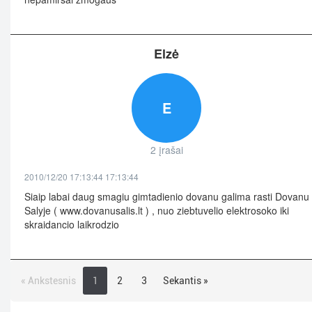
Elzė
E
2 įrašai
2010/12/20 17:13:44 17:13:44
Siaip labai daug smagiu gimtadienio dovanu galima rasti Dovanu
Salyje ( www.dovanusalis.lt ) , nuo ziebtuvelio elektrosoko iki
skraidancio laikrodzio
« Ankstesnis
1
2
3
Sekantis »