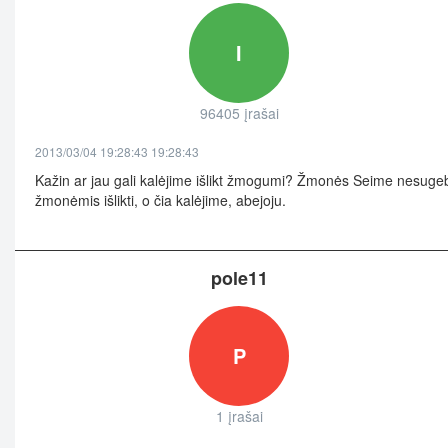
I
96405 įrašai
2013/03/04 19:28:43 19:28:43
Kažin ar jau gali kalėjime išlikt žmogumi? Žmonės Seime nesuge
žmonėmis išlikti, o čia kalėjime, abejoju.
pole11
P
1 įrašai