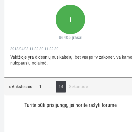
I
96405 įrašai
2013/04/03 11:22:30 11:22:30
Valdžioje yra didesnių nusikaltėlių, bet visi jie "v zakone", va kam
nulėpausių nelaimė.
« Ankstesnis
1
…
14
Sekantis »
Turite būti prisijungę, jei norite rašyti forume