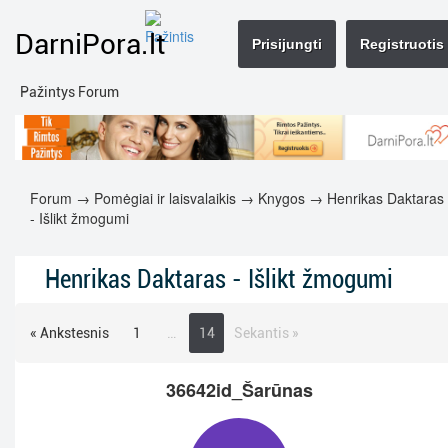
DarniPora.lt
Prisijungti
Registruotis
Pažintys Forum
Forum
→
Pomėgiai ir laisvalaikis
→
Knygos
→ Henrikas Daktaras
- Išlikt žmogumi
Henrikas Daktaras - Išlikt žmogumi
« Ankstesnis
1
…
14
Sekantis »
36642id_Šarūnas