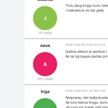
Turiu daug knygu kuriu nebes
i makulatura vis dar gaila.
J
35 įrašai
asus
2008/10/25 09:16:04 09:16:04
Galima atiduot ar parduot:)
As tai irgi kaupiu,kartais pri
A
555 įrašai
Inga
2008/10/26 09:51:42 09:51:42
Atsiprasau, bet issilavinusi
As turiu kalnus knygu, kuriu
Jei jums jos trukdo galit par