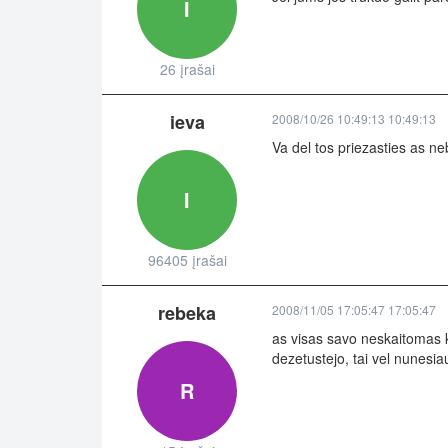
I
26 įrašai
ieva
2008/10/26 10:49:13 10:49:13
Va del tos priezasties as n
I
96405 įrašai
rebeka
2008/11/05 17:05:47 17:05:47
as visas savo neskaitomas k
dezetustejo, tai vel nunesia
R