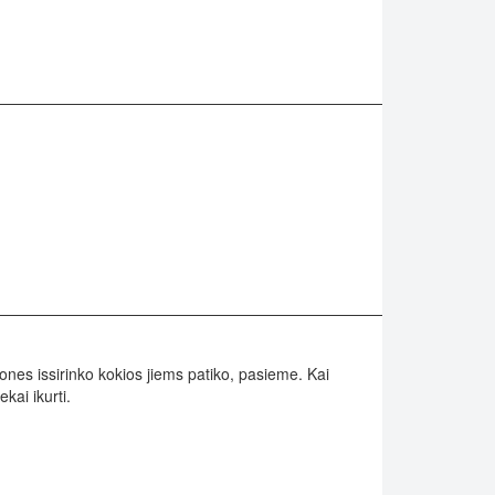
nes issirinko kokios jiems patiko, pasieme. Kai
kai ikurti.