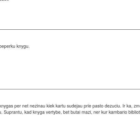
ebeperku knygu.
nygas per net nezinau kiek kartu sudejau prie pasto dezuciu. Ir ka, zmo
u. Suprantu, kad knyga vertybe, bet butai mazi, ner kur kambario bibliote