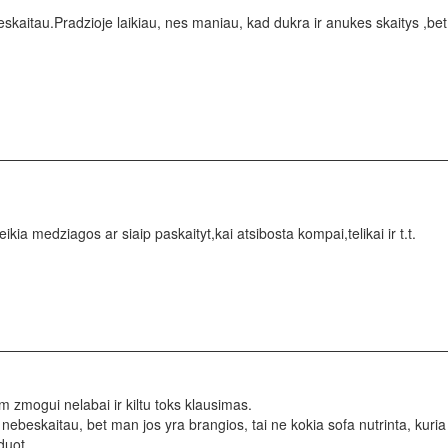
kaitau.Pradzioje laikiau, nes maniau, kad dukra ir anukes skaitys ,bet j
reikia medziagos ar siaip paskaityt,kai atsibosta kompai,telikai ir t.t.
am zmogui nelabai ir kiltu toks klausimas.
 nebeskaitau, bet man jos yra brangios, tai ne kokia sofa nutrinta, kuria
duot.