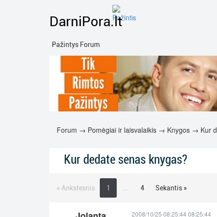
DarniPora.lt
Pažintys Forum
Forum
→
Pomėgiai ir laisvalaikis
→
Knygos
→ Kur d
Kur dedate senas knygas?
« Ankstesnis
1
…
4
Sekantis »
Jolanta
2008/10/25 08:25:44 08:25:44