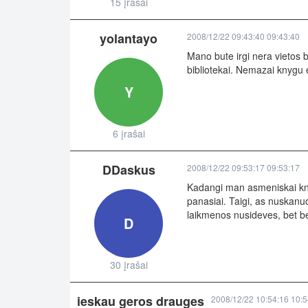
15 įrašai
yolantayo
2008/12/22 09:43:40 09:43:40
Mano bute irgi nera vietos b
bibliotekai. Nemazai knygu e
Y
6 įrašai
DDaskus
2008/12/22 09:53:17 09:53:17
Kadangi man asmeniskai knygo
panasiai. Taigi, as nuskanu
laikmenos nusideves, bet bet
D
30 įrašai
ieskau geros drauges
2008/12/22 10:54:16 10:5