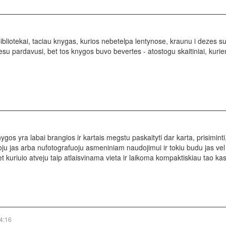
ibliotekai, taciau knygas, kurios nebetelpa lentynose, kraunu i dezes s
su pardavusi, bet tos knygos buvo bevertes - atostogu skaitiniai, kuriem
s yra labai brangios ir kartais megstu paskaityti dar karta, prisiminti
oju jas arba nufotografuoju asmeniniam naudojimui ir tokiu budu jas ve
 kuriuio atveju taip atlaisvinama vieta ir laikoma kompaktiskiau tao ka
4:16