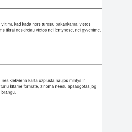
u viltimi, kad kada nors turesiu pakankamai vietos
s tikrai neskirciau vietos nei lentynose, nei gyvenime.
, nes kiekviena karta uzplusta naujos mintys ir
l turiu kitame formate, zinoma neesu apsaugotas jog
s brangu.