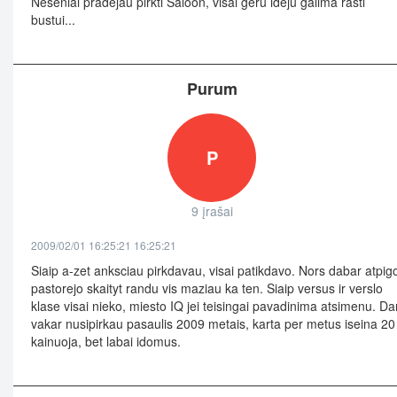
Neseniai pradejau pirkti Saloon, visai geru ideju galima rasti
bustui...
Purum
P
9 įrašai
2009/02/01 16:25:21 16:25:21
Siaip a-zet anksciau pirkdavau, visai patikdavo. Nors dabar atpigo
pastorejo skaityt randu vis maziau ka ten. Siaip versus ir verslo
klase visai nieko, miesto IQ jei teisingai pavadinima atsimenu. Da
vakar nusipirkau pasaulis 2009 metais, karta per metus iseina 20 
kainuoja, bet labai idomus.