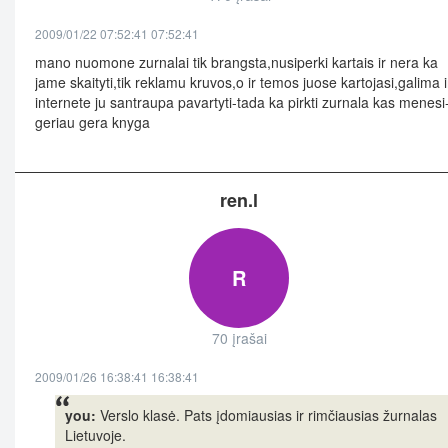
2009/01/22 07:52:41 07:52:41
mano nuomone zurnalai tik brangsta,nusiperki kartais ir nera ka
jame skaityti,tik reklamu kruvos,o ir temos juose kartojasi,galima i
internete ju santraupa pavartyti-tada ka pirkti zurnala kas menesi
geriau gera knyga
ren.l
R
70 įrašai
2009/01/26 16:38:41 16:38:41
you:
Verslo klasė. Pats įdomiausias ir rimčiausias žurnalas
Lietuvoje.