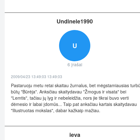
Undinele1990
U
6 įrašai
2009/04/23 13:49:03 13:49:03
Pastaruoju metu retai skaitau žurnalus, bet mėgstamiausias turbū
būtų "Būrėja". Anksčiau skaitydavau "Žmogus ir visata" bei
"Lemtis", tačiau jų lyg ir nebeleidžia, nors jie tikrai buvo verti
dėmesio ir labai įdomūs... Taip pat anksčiau kartais skaitydavau
"Iliustruotas mokslas", dabar kažkaip mažiau.
ieva