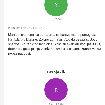
Y
6 įrašai
2008/12/22 09:51:56 09:51:56
Man patinka teminiai zurnalai, atitinkantys mano pomegius:
Rankdarbiu kraitele, Zolynu zurnalas, Augalu pasaulis, Sodo
spalvos, Netradicine medicina. Ankciau skaiciau Istorijas ir Lilit,
dabar jau gaila pinigu vienkartiniams skaitiniams, kuriais veliau
nepasinaudosiu.
reykjavik
R
170 įrašai