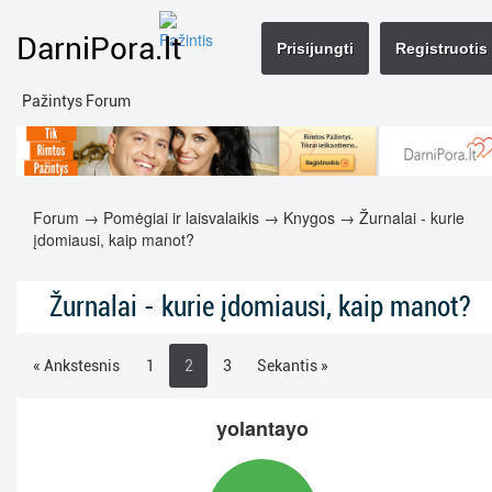
DarniPora.lt
Prisijungti
Registruotis
Pažintys Forum
Forum
→
Pomėgiai ir laisvalaikis
→
Knygos
→ Žurnalai - kurie
įdomiausi, kaip manot?
Žurnalai - kurie įdomiausi, kaip manot?
« Ankstesnis
1
2
3
Sekantis »
yolantayo