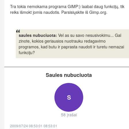
Tra tokia nemokama programa GIMP:) laabai daug funkcijų, tik
reiks išmokt jomis naudotis. Parsisiųskite iš Gimp.org.
saules nubuciuota:
Vel as su savo nesusivokimu... Gal
zinote, kokios geriausios nuotrauku redagavimo
programos, kad butu ir paprasta naudoti ir turetu nemazai
funkciju?
Saules nubuciuota
S
58 įrašai
2009/07/24 08:53:01 08:53:01