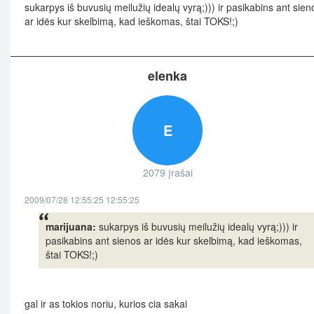
sukarpys iš buvusių meilužių idealų vyrą;))) ir pasikabins ant sien
ar idės kur skelbimą, kad ieškomas, štai TOKS!;)
elenka
E
2079 įrašai
2009/07/28 12:55:25 12:55:25
marijuana:
sukarpys iš buvusių meilužių idealų vyrą;))) ir
pasikabins ant sienos ar idės kur skelbimą, kad ieškomas,
štai TOKS!;)
gal ir as tokios noriu, kurios cia sakai