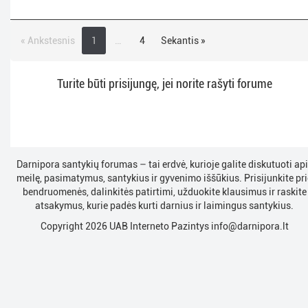
« Ankstesnis
1
…
4
Sekantis »
Turite būti prisijungę, jei norite rašyti forume
Darnipora santykių forumas – tai erdvė, kurioje galite diskutuoti ap
meilę, pasimatymus, santykius ir gyvenimo iššūkius. Prisijunkite pri
bendruomenės, dalinkitės patirtimi, užduokite klausimus ir raskite
atsakymus, kurie padės kurti darnius ir laimingus santykius.
Copyright 2026 UAB Interneto Pazintys
info@darnipora.lt