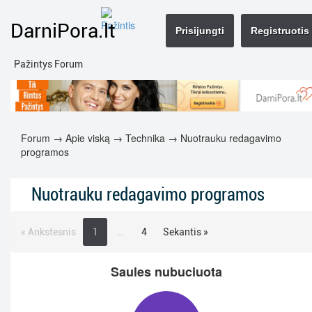
DarniPora.lt
Prisijungti
Registruotis
Pažintys Forum
Forum
→
Apie viską
→
Technika
→ Nuotrauku redagavimo
programos
Nuotrauku redagavimo programos
« Ankstesnis
1
…
4
Sekantis »
Saules nubuciuota