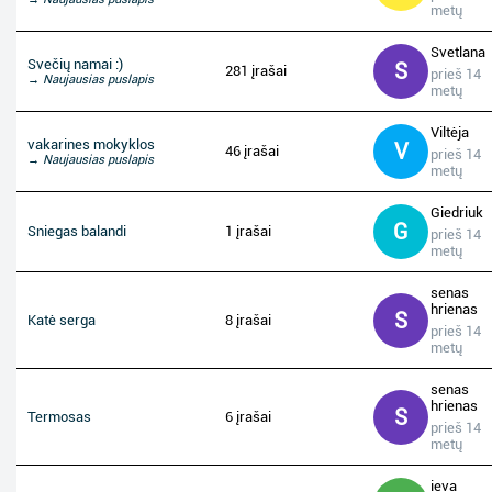
metų
Svetlana
Svečių namai :)
S
281 įrašai
prieš 14
→ Naujausias puslapis
metų
Viltėja
vakarines mokyklos
V
46 įrašai
prieš 14
→ Naujausias puslapis
metų
Giedriuk
G
Sniegas balandi
1 įrašai
prieš 14
metų
senas
hrienas
S
Katė serga
8 įrašai
prieš 14
metų
senas
hrienas
S
Termosas
6 įrašai
prieš 14
metų
ieva