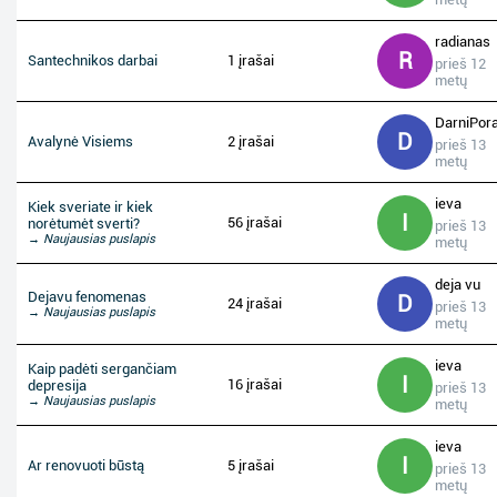
radianas
R
Santechnikos darbai
1 įrašai
prieš 12
metų
DarniPor
D
Avalynė Visiems
2 įrašai
prieš 13
metų
ieva
Kiek sveriate ir kiek
I
56 įrašai
norėtumėt sverti?
prieš 13
→ Naujausias puslapis
metų
deja vu
Dejavu fenomenas
D
24 įrašai
prieš 13
→ Naujausias puslapis
metų
ieva
Kaip padėti sergančiam
I
16 įrašai
depresija
prieš 13
→ Naujausias puslapis
metų
ieva
I
Ar renovuoti būstą
5 įrašai
prieš 13
metų