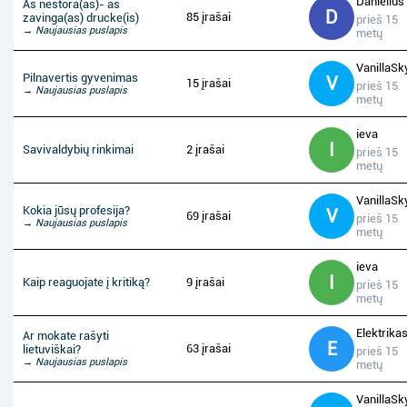
Danielius
As nestora(as)- as
D
85 įrašai
zavinga(as) drucke(is)
prieš 15
→ Naujausias puslapis
metų
VanillaSk
Pilnavertis gyvenimas
V
15 įrašai
prieš 15
→ Naujausias puslapis
metų
ieva
I
Savivaldybių rinkimai
2 įrašai
prieš 15
metų
VanillaSk
Kokia jūsų profesija?
V
69 įrašai
prieš 15
→ Naujausias puslapis
metų
ieva
I
Kaip reaguojate į kritiką?
9 įrašai
prieš 15
metų
Elektrika
Ar mokate rašyti
E
63 įrašai
lietuviškai?
prieš 15
→ Naujausias puslapis
metų
VanillaSk