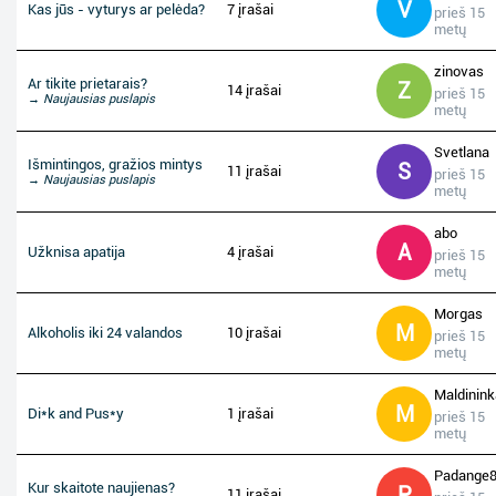
V
Kas jūs - vyturys ar pelėda?
7 įrašai
prieš 15
metų
zinovas
Ar tikite prietarais?
Z
14 įrašai
prieš 15
→ Naujausias puslapis
metų
Svetlana
Išmintingos, gražios mintys
S
11 įrašai
prieš 15
→ Naujausias puslapis
metų
abo
A
Užknisa apatija
4 įrašai
prieš 15
metų
Morgas
M
Alkoholis iki 24 valandos
10 įrašai
prieš 15
metų
Maldinin
M
Di*k and Pus*y
1 įrašai
prieš 15
metų
Padange
Kur skaitote naujienas?
P
11 įrašai