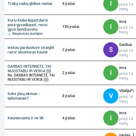
I
Trakų vaikų globos namai
4 įrašai
prieš 14
metų
Kuriu kluba &quot;darni
ieva
pora gyvai&quot;..noriu
I
135 įrašai
prieš 14
gyvo bendravimo
metų
→ Naujausias puslapis
Sauliua
ieskau parduotuve straight
S
2 įrašai
prieš 14
razor skustuvas kaune
metų
DARBAS INTERNETE, TAI
ieva
NUOSTABU IR VEIKIA:))))
I
2 įrašai
prieš 14
Re: DARBAS INTERNETE, TAI
metų
NUOSTABU IR VEIKIA:))))
VitalijuFi
Koks jūsų akmuo -
V
8 įrašai
prieš 14
talismanas?
metų
ieva
I
Kaunieciams ir ne tik
4 įrašai
prieš 14
metų
naujas_1