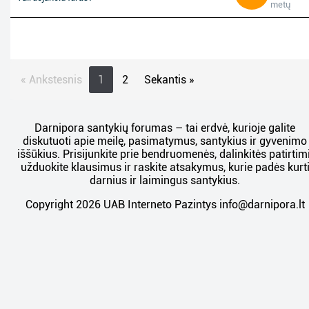
metų
« Ankstesnis
1
2
Sekantis »
Darnipora santykių forumas – tai erdvė, kurioje galite
diskutuoti apie meilę, pasimatymus, santykius ir gyvenimo
iššūkius. Prisijunkite prie bendruomenės, dalinkitės patirtimi
užduokite klausimus ir raskite atsakymus, kurie padės kurt
darnius ir laimingus santykius.
Copyright 2026 UAB Interneto Pazintys
info@darnipora.lt