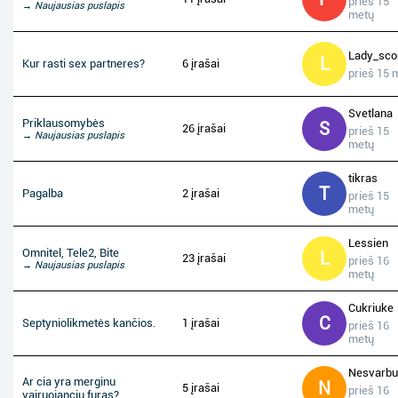
prieš 15
→ Naujausias puslapis
metų
Lady_sco
L
Kur rasti sex partneres?
6 įrašai
prieš 15 
Svetlana
Priklausomybės
S
26 įrašai
prieš 15
→ Naujausias puslapis
metų
tikras
T
Pagalba
2 įrašai
prieš 15
metų
Lessien
Omnitel, Tele2, Bite
L
23 įrašai
prieš 16
→ Naujausias puslapis
metų
Cukriuke
C
Septyniolikmetės kančios.
1 įrašai
prieš 16
metų
Nesvarbu
Ar cia yra merginu
N
5 įrašai
prieš 16
vairuojanciu furas?