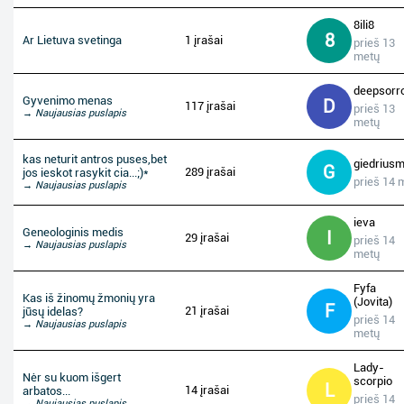
8ili8
8
Ar Lietuva svetinga
1 įrašai
prieš 13
metų
deepsorr
Gyvenimo menas
D
117 įrašai
prieš 13
→ Naujausias puslapis
metų
kas neturit antros puses,bet
giedrius
G
289 įrašai
jos ieskot rasykit cia...;)*
prieš 14 
→ Naujausias puslapis
ieva
Geneologinis medis
I
29 įrašai
prieš 14
→ Naujausias puslapis
metų
Fyfa
Kas iš žinomų žmonių yra
(Jovita)
F
21 įrašai
jūsų idelas?
prieš 14
→ Naujausias puslapis
metų
Lady-
Nėr su kuom išgert
scorpio
L
14 įrašai
arbatos...
prieš 14
→ Naujausias puslapis