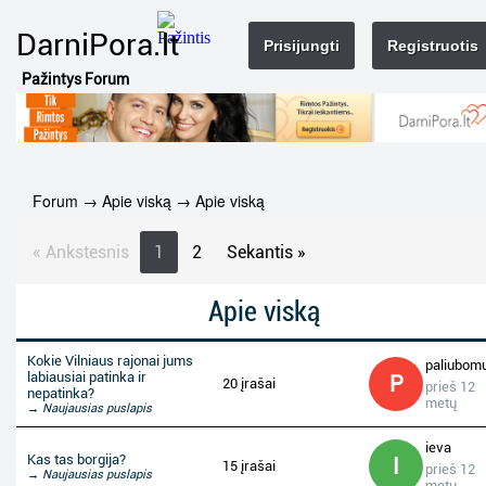
DarniPora.lt
Prisijungti
Registruotis
Pažintys Forum
Forum
→
Apie viską
→
Apie viską
« Ankstesnis
1
2
Sekantis »
Apie viską
Kokie Vilniaus rajonai jums
paliubom
labiausiai patinka ir
P
20 įrašai
prieš 12
nepatinka?
metų
→ Naujausias puslapis
ieva
Kas tas borgija?
I
15 įrašai
prieš 12
→ Naujausias puslapis
metų