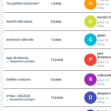
N
Tau patinka čiuožimas?
1 įrašai
prieš 14
metų
Karolis1
K
Swatch laikrodziai
5 įrašai
prieš 15
metų
galaxi
G
ismanusis laikrodis
1 įrašai
prieš 15
metų
pani
direktors
Apie direktorius
P
13 įrašai
→ Naujausias puslapis
prieš 15
metų
rudnosiu
R
Didelės vestuvės
5 įrašai
prieš 15
metų
deepsorr
VYRAI- GĖDŽIKĖ
D
13 įrašai
prieš 15
→ Naujausias puslapis
metų